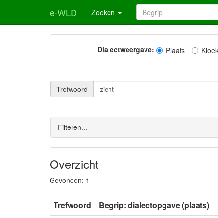
e-WLD
Zoeken
Dialectweergave:
Plaats
Kloe
Trefwoord
Filteren...
Overzicht
Gevonden:
1
Trefwoord
Begrip: dialectopgave (plaats)