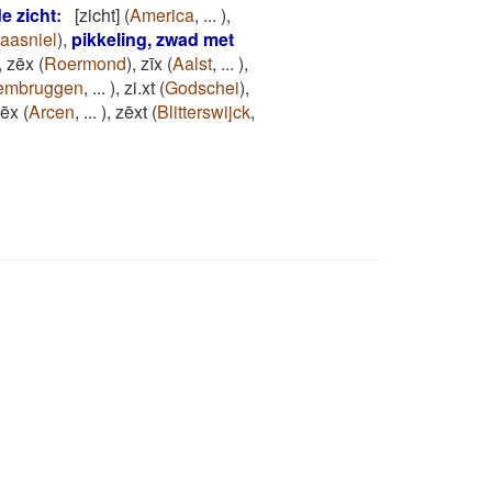
e zicht
:
[zicht]
(
America
,
...
)
,
aasniel
)
,
pikkeling, zwad met
,
zēx
(
Roermond
)
,
zīx
(
Aalst
,
...
)
,
embruggen
,
...
)
,
zi.xt
(
Godschei
)
,
zēx
(
Arcen
,
...
)
,
zēxt
(
Blitterswijck
,