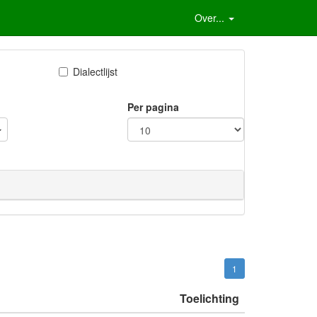
Over...
Dialectlijst
Per pagina
1
Toelichting