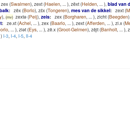
zex
(
Swalmen
)
,
zext
(
Haelen
,
...
)
,
zēxt
(
Helden
,
...
)
,
blad van d
balk
:
zēx
(
Borlo
)
,
zɛ̄x
(
Tongeren
)
,
mes van de sikkel
:
zext
(
M
y
)
,
zextǝ
(
Peij
)
,
zeis
:
zex
(
Borgharen
,
...
)
,
zicht
(
Beegden
)
(mv)
t
:
ze.xt
(
Achel
,
...
)
,
zex
(
Baarlo
,
...
)
,
zext
(
Afferden
,
...
)
,
zi.x
(
M
orlo
,
...
)
,
ziǝt
(
Eys
,
...
)
,
zē.x
(
Groot-Gelmen
)
,
zēi̯t
(
Banholt
,
...
)
,
)
I-3
,
I-4
,
I-5
,
II-4