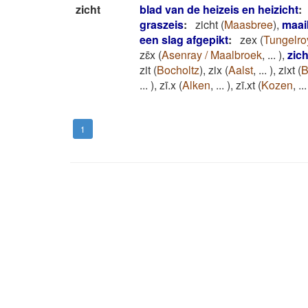
zicht
blad van de heizeis en heizicht
:
graszeis
:
zicht
(
Maasbree
)
,
maai
een slag afgepikt
:
zex
(
Tungelro
zɛ̄x
(
Asenray / Maalbroek
,
...
)
,
zich
zit
(
Bocholtz
)
,
zix
(
Aalst
,
...
)
,
zixt
(
B
...
)
,
zī.x
(
Alken
,
...
)
,
zī.xt
(
Kozen
,
...
1