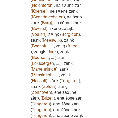
(
Helchteren
)
,
nə sXunə zàŋ
(
Koersel
)
,
nə sXənə zāŋk
(
Kwaadmechelen
)
,
nə šōnə
zaŋk
(
Berg
)
,
nə šōənə zàŋk
(
Beverst
)
,
skone zaaŋk
(
Veulen
)
,
zA.ŋk
(
Borgloon
)
,
za.ŋk
(
Meeswijk
)
,
za:nk
(
Bocholt
,
...
)
,
zang
(
Aubel
,
...
)
,
zangk
(
Jeuk
)
,
zank
(
Boorsem
,
...
)
,
zaŋ
(
Loksbergen
,
...
)
,
zaŋk
(
Martenslinde
)
,
zānk
(
Maastricht
,
...
)
,
zà.ŋk
(
Hasselt
)
,
zànk
(
Tongeren
)
,
zá.nk
(
Zolder
)
,
záng
(
Zonhoven
)
,
ənə šaounə
zàŋk
(
Bilzen
)
,
ənə šonə zaŋ
(
Tongeren
)
,
ənə šōnə zank
(
Tongeren
)
,
ənə šōnə zàŋk
(
Tongeren
)
,
ənə šuənə zàŋk