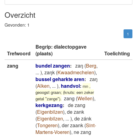
Overzicht
Gevonden:
1
1
Begrip: dialectopgave
Trefwoord
(plaats)
Toelichting
zang
bundel zangen
:
zaŋ
(
Berg
,
...
)
,
zaŋk
(
Kwaadmechelen
)
,
bussel geharkte aren
:
zaŋ
(
Alken
,
...
)
,
handvol
:
mn ,
geoogst graan; (knuts: een zeker
zang
(
Wellen
)
,
getal "zange").
kerkgezang
:
de zang
(
Eigenbilzen
)
,
de zank
(
Eigenbilzen
,
...
)
,
de zánk
(
Tongeren
)
,
der zaank
(
Sint-
Martens-Voeren
)
,
ne zang