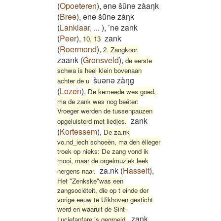
(
Opoeteren
)
,
ənə šūnə zàaŋk
(
Bree
)
,
ənə šūnə zàŋk
(
Lanklaar
,
...
)
,
’ne zank
(
Peer
)
,
zank
10, 13
(
Roermond
)
,
2. Zangkoor.
zaank
(
Gronsveld
)
,
de eerste
schwa is heel klein bovenaan
šuənə zàŋg
achter de u
(
Lozen
)
,
De kemeede wes goed,
ma de zank wes nog beëter:
Vroeger werden de tussenpauzen
zank
opgeluisterd met liedjes.
(
Kortessem
)
,
De za.nk
vo.nd_iech schoeën, ma den èlleger
troek op nieks: De zang vond ik
mooi, maar de orgelmuziek leek
za.nk
(
Hasselt
)
,
nergens naar.
Het "Zenkske"was een
zangsociëteit, die op t einde der
vorige eeuw te Uikhoven gesticht
werd en waaruit de Sint-
zank
Luciefanfare is gegroeid.