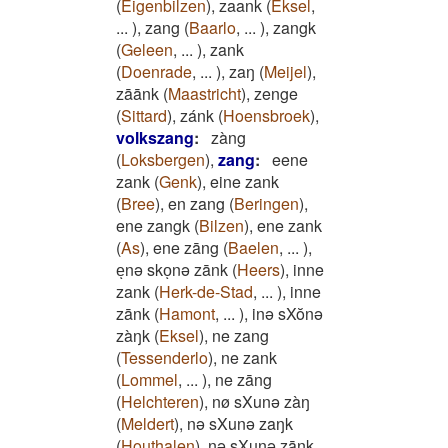
(
Eigenbilzen
)
,
zaank
(
Eksel
,
...
)
,
zang
(
Baarlo
,
...
)
,
zangk
(
Geleen
,
...
)
,
zank
(
Doenrade
,
...
)
,
zaŋ
(
Meijel
)
,
zāānk
(
Maastricht
)
,
zenge
(
Sittard
)
,
zánk
(
Hoensbroek
)
,
volkszang
:
zàng
(
Loksbergen
)
,
zang
:
eene
zank
(
Genk
)
,
eine zank
(
Bree
)
,
en zang
(
Beringen
)
,
ene zangk
(
Bilzen
)
,
ene zank
(
As
)
,
ene zāng
(
Baelen
,
...
)
,
eͅnə skoͅnə zānk
(
Heers
)
,
inne
zank
(
Herk-de-Stad
,
...
)
,
inne
zānk
(
Hamont
,
...
)
,
inə sXŏnə
zàŋk
(
Eksel
)
,
ne zang
(
Tessenderlo
)
,
ne zank
(
Lommel
,
...
)
,
ne zāng
(
Helchteren
)
,
nø sXunə zàŋ
(
Meldert
)
,
nə sXunə zaŋk
(
Houthalen
)
,
nə sXunə zāŋk