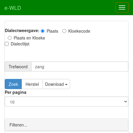
e-WLD
Dialectweergave:
Plaats
Kloekecode
Plaats en Kloeke
Dialectlijst
Trefwoord
Download
Per pagina
Filteren...