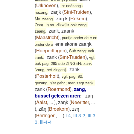
(
Uikhoven
)
,
In: noëzangk
zaŋk
(
Sint-Truiden
)
,
nazang.
zaŋ.k
(
Rekem
)
,
Mv. zaeng.
Opm. In ss. dikwijls ook zang,
zank, zaank
zaang.
(
Maastricht
)
,
puntje onder de e en
enə skonə zaaŋk
onder de o
(
Hoepertingen
)
,
Sub zang: ook
zank
(
Sint-Truiden
)
,
zank.
vgl.
ook pag. 285 sub ZINGEN: zank
zank
[zang, het zingen].
(
Posterholt
)
,
vgl. pag. 92:
gezang, niet gebr.; men zegt zank.
zank
(
Roermond
)
,
zang,
bussel gelezen aren
:
zaŋ
(
Aalst
,
...
)
,
zaŋk
(
Neeritter
,
...
)
,
zāŋ
(
Broekom
)
,
zɛŋ
(
Beringen
,
...
)
I-4
,
III-3-2
,
III-3-
3
,
III-4-4