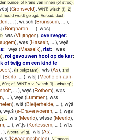
en bundel of krans van linnen (of stroo),
wêsj
(
Gronsveld
)
,
WNT: wisch (I), 2)
het hoofd wordt gelegd. Veroud. doch
sden
,
...
)
,
wusch
(
Brunssum
,
...
)
,
j
(
Borgharen
,
...
)
,
wəsj
wis
(
Vlijtingen
)
,
ovenveger
:
LD
eugem
)
,
węs
(
Hasselt
,
...
)
,
węš
as
:
węs
(
Maaseik
)
,
rist
:
wes
n
)
,
rol gevouwen hooi op de kar
:
k of twijg om een kind te
beek
)
,
wis
(
As
)
,
(is buigzaam).
znd
h
(
Borlo
,
...
)
,
wisj
(
Mechelen-aan-
 60c; cf. WNT s.v. "wisch (I) - wis(se)";
nholt
,
...
)
,
wø̜š
(
Rothem
)
,
węs
en
,
...
)
,
węs
(
Lummen
)
,
wɛs
helen
)
,
wiš
(
Bleijerheide
,
...
)
,
wȳš
)
,
wę.š
(
s-Gravenvoeren
,
...
)
,
węs
wis
(
Meerlo
)
,
wisse
(
Meerlo
)
,
g...
em
,
...
)
,
wī.i̯s
(
Kortessem
,
...
)
,
wī.s
..
)
,
wis
(
As
)
,
(vooral wilg).
wis
(
Kwaadmechelen
)
,
Nijmeegs