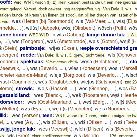
hoofd
:
Vero. WNT: wisch (I), 2) Klein kussen bestaande uit een ineengedraaid
 wordt gelegd. Veroud. doch gewest. nog aangetroffen. vgl. Van Dale II. wis.
iden bundel of krans van linnen (of stroo), dat bij het dragen van lasten of 
wes
(
Herten (bij Roermond)
)
,
wis
(
Val-Meer
,
...
)
,
wisj
(
Eij
. wis.
erheide
,
...
)
,
wŭŭsj
(
Jabeek
)
,
wósj
(
Oirsbeek
)
,
wösch
(
Puth
)
,
wös
dunne boom
:
’n wis
(
Caberg
)
,
lange dunne tak
:
WBD/WLD
± W
n
,
...
)
,
wis
(
Tongeren
)
,
wøš
(
Amstenrade
)
,
węjs
(
Gotem
)
,
węjš
(
H
š
(
Stein
)
,
palmbosje
:
wijes
(
Eksel
)
,
reepje overschietend gr
sbergen
)
,
roede
:
wis
(
Ophove
Van Dale: II. wis, 3. (gew.) tuchtroede.
enderlo
)
,
spekhaak
:
wesǝ
(
Helchteren
,
...
)
,
sto
%%meervoud%%
Meeswijk
,
...
)
,
wis
(
Beverlo
,
...
)
,
wîes
(
Kortessem
)
,
wösj
(
Merkel
chelen-aan-de-Maas
)
,
wiejs
(
Borgloon
)
,
wis
(
Beverlo
,
...
)
,
wisc
wusj
(
Opgrimbie
)
,
wés
(
Opglabbeek
)
,
wîejəs
(
Gutshoven
)
,
znd 23,
teren
)
,
strowis
:
we.s
(
Hasselt
,
...
)
,
wes
(
Gennep
,
...
)
,
weš
(
Ba
ngezaaid land
:
wes
(
Blerick
,
...
)
,
weš
(
Roosteren
)
,
wø̜š
(
Heerl
 dorsvloer
:
wes
(
Oost-Maarland
,
...
)
,
weš
(
Berg
,
...
)
,
wii̯š
(
Mec
(
Welten
)
,
wø̜š
(
Eys
,
...
)
,
wē̜ ̞(i̯)š
(
Mechelen
)
,
wē̜ ̞š
(
Noorbeek
,
...
llid
:
wes
(
Vorsen
)
,
teen
:
WNT: wisse (I): Dunne, taaie en buigzame twij
el
,
...
)
,
wes
(
As
,
...
)
,
wis
(
Bilzen
,
...
)
,
wiš
(
Dilsen
,
...
)
,
wøš
(
Rek
twijg, jonge tak
:
wes
(
Meeswijk
)
,
wich
(
Dilsen
)
,
wis
(
Beverlo
,
.
wis
(
Bree
)
,
wis
(
Meerlo
,
...
)
,
Wb.
eigen spellingsysteem
IPA, omgesp.