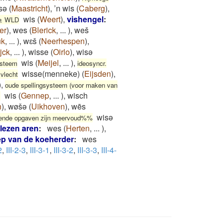
sə
(
Maastricht
)
,
’n wis
(
Caberg
)
,
wis
(
Weert
)
,
vishengel
:
± WLD
er
)
,
wes
(
Blerick
,
...
)
,
weš
uk
,
...
)
,
wɛš
(
Neerhespen
)
,
ijck
,
...
)
,
wisse
(
Oirlo
)
,
wisə
wis
(
Meijel
,
...
)
,
ysteem
ideosyncr.
wisse(menneke)
(
Eijsden
)
,
 vlecht
)
,
oude spellingsysteem (voor maken van
wis
(
Gennep
,
...
)
,
wisch
D
n
)
,
wøšǝ
(
Uikhoven
)
,
wēs
wisǝ
ende opgaven zijn meervoud%%
lezen aren
:
wes
(
Herten
,
...
)
,
p van de koeherder
:
wes
2
,
III-2-3
,
III-3-1
,
III-3-2
,
III-3-3
,
III-4-