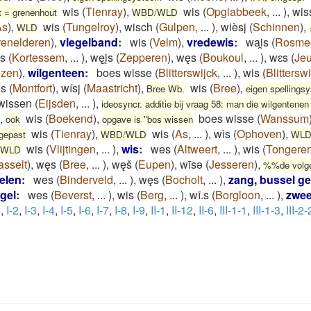
wis
(
Tienray
)
,
wis
(
Opglabbeek
,
...
)
,
wis
 = grenenhout
WBD/WLD
As
)
,
wis
(
Tungelroy
)
,
wisch
(
Gulpen
,
...
)
,
wièsj
(
Schinnen
)
,
WLD
renelderen
)
,
vlegelband
:
wis
(
Velm
)
,
vredewis
:
wai̯s
(
Rosme
s
(
Kortessem
,
...
)
,
węi̯s
(
Zepperen
)
,
węs
(
Boukoul
,
...
)
,
wɛs
(
Je
lzen
)
,
wilgenteen
:
boes wisse
(
Blitterswijck
,
...
)
,
wis
(
Blittersw
s
(
Montfort
)
,
wísj
(
Maastricht
)
,
wis
(
Bree
)
,
Bree Wb.
eigen spellings
wissen
(
Eijsden
,
...
)
,
ideosyncr. additie bij vraag 58: man die wilgentenen
,
wis
(
Boekend
)
,
boes wisse
(
Wanssum
ook
opgave is "bos wissen
wis
(
Tienray
)
,
wis
(
As
,
...
)
,
wìs
(
Ophoven
)
,
gepast
WBD/WLD
WL
wis
(
Vlijtingen
,
...
)
,
wis
:
wes
(
Altweert
,
...
)
,
wis
(
Tongere
 WLD
asselt
)
,
węs
(
Bree
,
...
)
,
węš
(
Eupen
)
,
wīsǝ
(
Jesseren
)
,
%%de volg
elen
:
wes
(
Binderveld
,
...
)
,
węs
(
Bocholt
,
...
)
,
zang, bussel ge
gel
:
wes
(
Beverst
,
...
)
,
wis
(
Berg
,
...
)
,
wī.s
(
Borgloon
,
...
)
,
zwee
1
,
I-2
,
I-3
,
I-4
,
I-5
,
I-6
,
I-7
,
I-8
,
I-9
,
II-1
,
II-12
,
II-6
,
III-1-1
,
III-1-3
,
III-2-