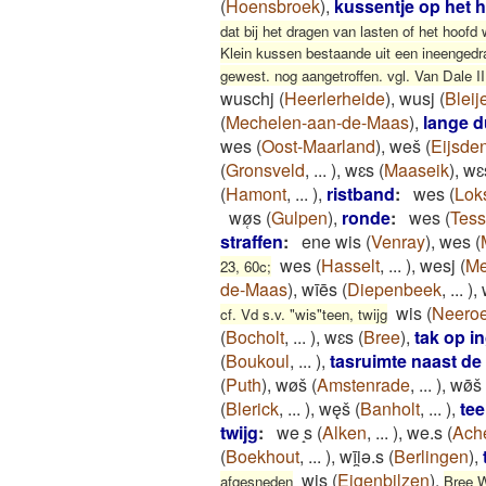
(
Hoensbroek
)
,
kussentje op het 
dat bij het dragen van lasten of het hoofd
Klein kussen bestaande uit een ineengedraa
gewest. nog aangetroffen. vgl. Van Dale II
wuschj
(
Heerlerheide
)
,
wusj
(
Bleij
(
Mechelen-aan-de-Maas
)
,
lange 
wes
(
Oost-Maarland
)
,
weš
(
Eijsde
(
Gronsveld
,
...
)
,
wɛs
(
Maaseik
)
,
wɛ
(
Hamont
,
...
)
,
ristband
:
wes
(
Lok
wø̜s
(
Gulpen
)
,
ronde
:
wes
(
Tess
straffen
:
ene wis
(
Venray
)
,
wes
(
wes
(
Hasselt
,
...
)
,
wesj
(
Me
23, 60c;
de-Maas
)
,
wīēs
(
Diepenbeek
,
...
)
,
wis
(
Neeroe
cf. Vd s.v. "wis"teen, twijg
(
Bocholt
,
...
)
,
wɛs
(
Bree
)
,
tak op i
(
Boukoul
,
...
)
,
tasruimte naast de
(
Puth
)
,
wøš
(
Amstenrade
,
...
)
,
wø̄š
(
Blerick
,
...
)
,
węš
(
Banholt
,
...
)
,
tee
twijg
:
we ̝s
(
Alken
,
...
)
,
we.s
(
Ach
(
Boekhout
,
...
)
,
wīi̯ǝ.s
(
Berlingen
)
,
wis
(
Eigenbilzen
)
,
afgesneden
Bree 