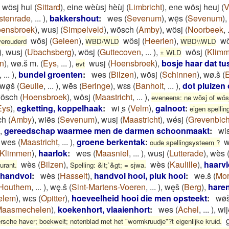
 wösj hui
(
Sittard
)
,
eine wèùsj hèùj
(
Limbricht
)
,
ene wösj heuj
(
V
tenrade
,
...
)
,
bakkershout
:
wes
(
Sevenum
)
,
wē̜s
(
Sevenum
)
,
ensbroek
)
,
wusj
(
Simpelveld
)
,
wösch
(
Amby
)
,
wösj
(
Noorbeek
,
wösj
(
Geleen
)
,
wösj
(
Heerlen
)
,
wö
verouderd
WBD/WLD
WBD\\WLD
)
,
wusj
(
Ubachsberg
)
,
wösj
(
Guttecoven
,
...
)
,
wösj
(
Klim
± WLD
n
)
,
wø.š m.
(
Eys
,
...
)
,
wusj
(
Hoensbroek
)
,
bosje haar dat t
evt
,
...
)
,
bundel groenten
:
wes
(
Bilzen
)
,
wösj
(
Schinnen
)
,
wø.š
(
wø̜š
(
Geulle
,
...
)
,
wēs
(
Beringe
)
,
wɛs
(
Banholt
,
...
)
,
dot pluizen 
ösch
(
Hoensbroek
)
,
wösj
(
Maastricht
,
...
)
,
eveneens: ne wösj of wösj
Eys
)
,
egketting, koppelhaak
:
wi ̞s
(
Velm
)
,
galnoot
:
eigen spelli
ch
(
Amby
)
,
wiës
(
Sevenum
)
,
wusj
(
Maastricht
)
,
wésj
(
Grevenbic
,
gereedschap waarmee men de darmen schoonmaakt
:
wi
wes
(
Maastricht
,
...
)
,
groene berkentak
:
w
oude spellingsysteem ?
Klimmen
)
,
haarlok
:
wes
(
Maasniel
,
...
)
,
wusj
(
Lutterade
)
,
wès
wès
(
Bilzen
)
,
wès
(
Kaulille
)
,
haarvl
urant.
Spelling: &lt;`&gt; = sjwa.
handvol
:
wès
(
Hasselt
)
,
handvol hooi, pluk hooi
:
we.š
(
Mor
Houthem
,
...
)
,
wę.š
(
Sint-Martens-Voeren
,
...
)
,
węš
(
Berg
)
,
hare
elem
)
,
wɛs
(
Opitter
)
,
hoeveelheid hooi die men opsteekt
:
wø̄
Maasmechelen
)
,
koekenhort, vlaaienhort
:
wes
(
Achel
,
...
)
,
wi
versche haver; boekweit; notenblad met het "wormkruudje"?t eigenlijke kruid.