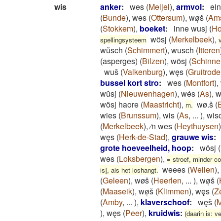
wis
anker
:
wes
(
Meijel
)
,
armvol
:
ein
(
Bunde
)
,
wes
(
Ottersum
)
,
wø̜š
(
Ams
(
Stokkem
)
,
boeket
:
inne wusj
(
Ho
wösj
(
Merkelbeek
)
,
spellingsysteem
wŭsch
(
Schimmert
)
,
wusch
(
Itteren
(asperges)
(
Bilzen
)
,
wösj
(
Schinne
wuš
(
Valkenburg
)
,
węs
(
Gruitrode
bussel kort stro
:
wes
(
Montfort
)
,
wŭsj
(
Nieuwenhagen
)
,
wés
(
As
)
,
w
wösj haore
(
Maastricht
)
,
wø.š
(
m.
wies
(
Brunssum
)
,
wis
(
As
,
...
)
,
wis
(
Merkelbeek
)
,
⁄n wes
(
Heythuysen
)
węs
(
Herk-de-Stad
)
,
grauwe wis
:
grote hoeveelheid, hoop
:
wösj
(
wəs
(
Loksbergen
)
,
= stroef, minder co
weees
(
Wellen
)
,
is], als het loshangt.
(
Geleen
)
,
wøš
(
Heerlen
,
...
)
,
wø̜š
(
(
Maaseik
)
,
wø̜š
(
Klimmen
)
,
węs
(
Z
(
Amby
,
...
)
,
klaverschoof
:
węš
(
)
,
węs
(
Peer
)
,
kruidwis
:
(daarin is: 