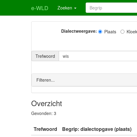
e-WLD
Zoeken
Dialectweergave:
Plaats
Kloe
Trefwoord
Filteren...
Overzicht
Gevonden:
3
Trefwoord
Begrip: dialectopgave (plaats)