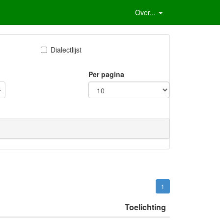
Over...
Dialectlijst
Per pagina
1
Toelichting