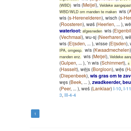
wis
(
Meijel
)
,
(WBD)
Veldeke aangepast
wis
(
WBD/WLD om manden te maken
wis
(
s-Herenelderen
)
,
wisch
(
s-He
(
Roosteren
)
,
wøš
(
Heerlen
,
...
)
,
wē
waterloot
:
wis
(
Eigenbi
afgesneden
(
Vechmaal
)
,
wu-sj
(
Neerharen
)
,
wê
wis
(
Eijsden
,
...
)
,
wisse
(
Eijsden
)
,
wis
(
Kwaadmechelen
)
IPA, omgesp.
wis
(
Meijel
)
,
manden enz.
Veldeke aan
(
Gulpen
,
...
)
,
’n wis
(
Schimmert
)
,
±
(
Hasselt
)
,
wē̜js
(
Borgloon
)
,
wē̜s
(
H
(
Diepenbeek
)
,
wis gras om te zav
węs
(
Beek
,
...
)
,
zwadkeerder, beu
(
Peer
,
...
)
,
weš
(
Lanklaar
)
I-10
,
I-1
3
,
III-4-4
1