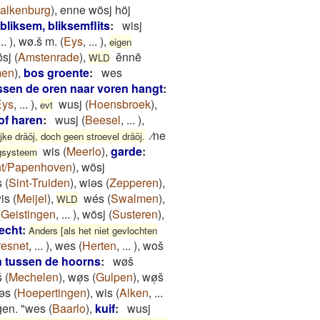
alkenburg
)
,
enne wösj höj
bliksem, bliksemflits
:
wisj
...
)
,
wø.š m.
(
Eys
,
...
)
,
eigen
sj
(
Amstenrade
)
,
ĕnnē
WLD
men
)
,
bos groente
:
wes
ussen de oren naar voren hangt
:
Eys
,
...
)
,
wusj
(
Hoensbroek
)
,
evt
of haren
:
wusj
(
Beesel
,
...
)
,
⁄ne
ke dräöj, doch geen stroevel dräöj.
wis
(
Meerlo
)
,
garde
:
ngsysteem
ht/Papenhoven
)
,
wösj
s
(
Sint-Truiden
)
,
wiǝs
(
Zepperen
)
,
is
(
Meijel
)
,
wés
(
Swalmen
)
,
WLD
(
Geistingen
,
...
)
,
wösj
(
Susteren
)
,
echt
:
Anders [als het niet gevlochten
esnet
,
...
)
,
wes
(
Herten
,
...
)
,
woš
n tussen de hoorns
:
wøš
š
(
Mechelen
)
,
wø̜s
(
Gulpen
)
,
wø̜š
jǝs
(
Hoepertingen
)
,
wis
(
Alken
,
...
gen. "wes
(
Baarlo
)
,
kuif
:
wusj