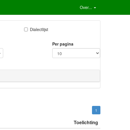
Over...
Dialectlijst
Per pagina
1
Toelichting