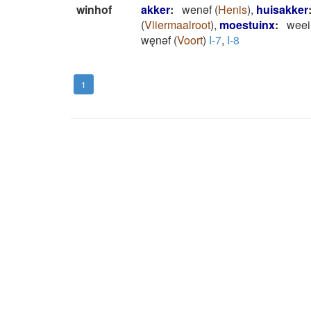
winhof
akker
:
wenǝf
(
Henis
)
,
huisakker
(
Vliermaalroot
)
,
moestuinx
:
weei
węnǝf
(
Voort
)
I-7
,
I-8
1