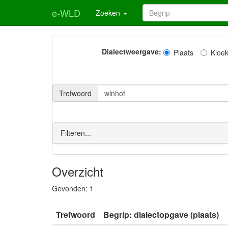
e-WLD
Zoeken
Dialectweergave:
Plaats
Kloe
Trefwoord
Filteren...
Overzicht
Gevonden:
1
Trefwoord
Begrip: dialectopgave (plaats)