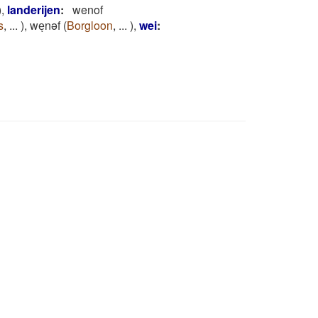
)
,
landerijen
:
wenof
s
,
...
)
,
weͅnəf
(
Borgloon
,
...
)
,
wei
: