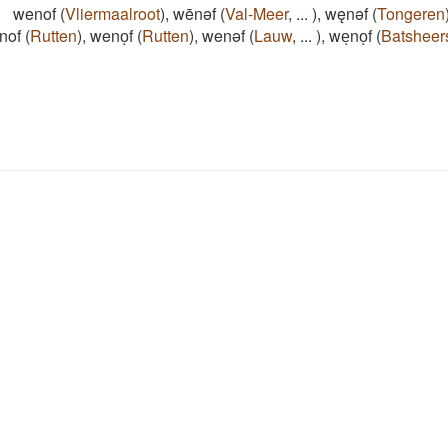
:
wenof
(
Vliermaalroot
)
,
wēnǝf
(
Val-Meer
,
...
)
,
węnǝf
(
Tongeren
nof
(
Rutten
)
,
wenoͅf
(
Rutten
)
,
wenəf
(
Lauw
,
...
)
,
weͅnoͅf
(
Batsheer