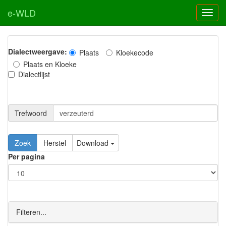
e-WLD
Dialectweergave:
Plaats
Kloekecode
Plaats en Kloeke
Dialectlijst
Trefwoord
Download
Per pagina
Filteren...