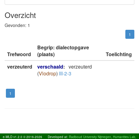
Overzicht
Gevonden:
1
1
Begrip: dialectopgave
Trefwoord
(plaats)
Toelichting
verzeuterd
verschaald
:
verzeuterd
(
Vlodrop
)
III-2-3
1
e-WLD v1.2.0 © 2016-2026
Developed at:
Radboud University Nijmegen, Humanities Lab,