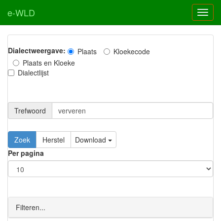
e-WLD
Dialectweergave:
Plaats
Kloekecode
Plaats en Kloeke
Dialectlijst
Trefwoord
Download
Per pagina
Filteren...