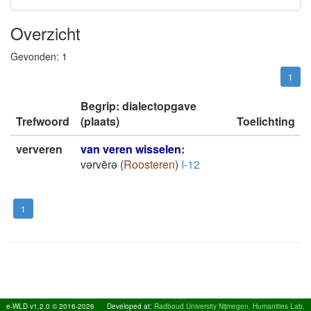
Overzicht
Gevonden:
1
1
Begrip: dialectopgave
Trefwoord
(plaats)
Toelichting
ververen
van veren wisselen
:
vǝrvērǝ
(
Roosteren
)
I-12
1
e-WLD v1.2.0 © 2016-2026
Developed at:
Radboud University Nijmegen, Humanities Lab,