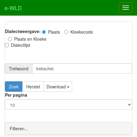
e-WLD
Dialectweergave:
Plaats
Kloekecode
Plaats en Kloeke
Dialectlijst
Trefwoord
Download
Per pagina
Filteren...