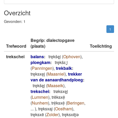
Overzicht
Gevonden:
1
1
Begrip: dialectopgave
Trefwoord
(plaats)
Toelichting
trekschei
balans
:
trękšęi̯
(
Ophoven
)
,
ploegkam
:
trękšɛ ̝i̯
(
Panningen
)
,
trekbalk
:
tręksxęj
(
Maasniel
)
,
trekker
van de aanaardhandploeg
:
trękšęi̯
(
Maaseik
)
,
trekschei
:
trøksxęi̯
(
Lummen
)
,
trēksxē̜
(
Nunhem
)
,
trē̜ksxē̜
(
Beringen
,
...
)
,
tręksxai̯
(
Oostham
)
,
tręksxē
(
Zolder
)
,
tręksxēi̯ǝ