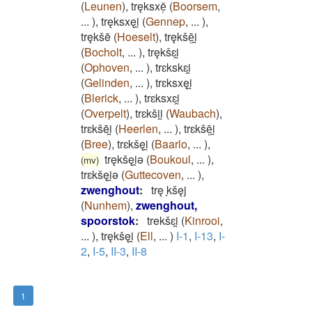
(
Leunen
)
,
tręksxē̜
(
Boorsem
,
...
)
,
tręksxęi̯
(
Gennep
,
...
)
,
trękšē
(
Hoeselt
)
,
trękšē̜i̯
(
Bocholt
,
...
)
,
trękšɛi̯
(
Ophoven
,
...
)
,
trɛkskɛi̯
(
Gelinden
,
...
)
,
trɛksxęi̯
(
Blerick
,
...
)
,
trɛksxɛi̯
(
Overpelt
)
,
trɛkšii̯
(
Waubach
)
,
trɛkšēi̯
(
Heerlen
,
...
)
,
trɛkšē̜i̯
(
Bree
)
,
trɛkšęi̯
(
Baarlo
,
...
)
,
trękšęi̯ǝ
(
Boukoul
,
...
)
,
(mv)
trɛkšęi̯ǝ
(
Guttecoven
,
...
)
,
zwenghout
:
trę ̞kšęj
(
Nunhem
)
,
zwenghout,
spoorstok
:
trekšɛi̯
(
Kinrooi
,
...
)
,
trękšęi̯
(
Ell
,
...
)
I-1
,
I-13
,
I-
2
,
I-5
,
II-3
,
II-8
1