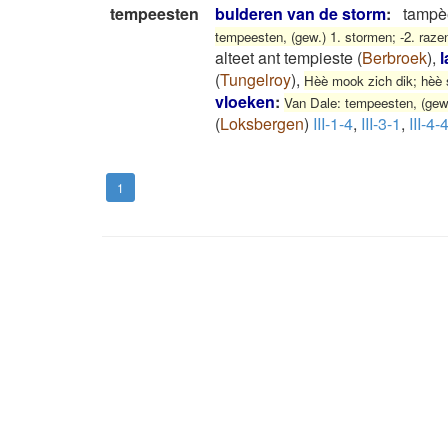
tempeesten
bulderen van de storm
:
tampè
tempeesten, (gew.) 1. stormen; -2. razen
alteet ant tempieste
(
Berbroek
)
,
(
Tungelroy
)
,
Hèè mook zich dik; hèè s
vloeken
:
Van Dale: tempeesten, (gew.)
(
Loksbergen
)
III-1-4
,
III-3-1
,
III-4-
1