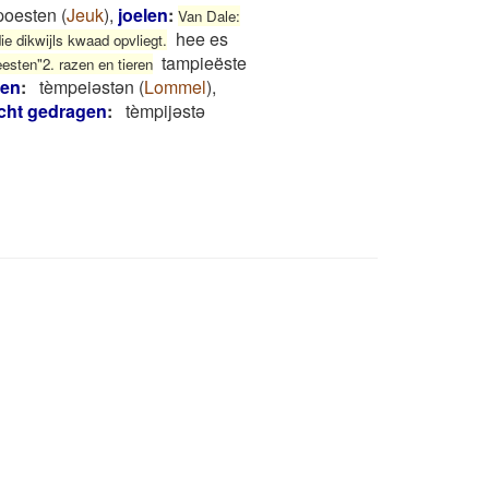
poesten
(
Jeuk
)
,
joelen
:
Van Dale:
hee es
ie dikwijls kwaad opvliegt.
tampieëste
esten"2. razen en tieren
ren
:
tèmpeiəstən
(
Lommel
)
,
echt gedragen
:
tèmpijəstə