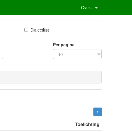
Over...
Dialectlijst
Per pagina
1
Toelichting