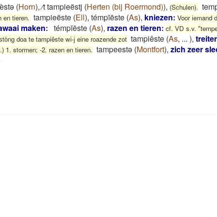
èstə
(
Horn
)
,
⁄t tampieëstj
(
Herten (bij Roermond)
)
,
tem
(Schulen).
tampieëste
(
Ell
)
,
témpīēste
(
As
)
,
kniezen
:
 en tieren.
Voor iemand d
lawaai maken
:
témpīēste
(
As
)
,
razen en tieren
:
cf. VD s.v. "tempe
tampiêste
(
As
,
...
)
,
treite
tòng doa te tampiêste wi-j eine roazende zot
tampeestə
(
Montfort
)
,
zich zeer sl
 1. stormen; -2. razen en tieren.
4