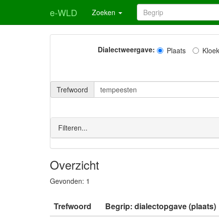
e-WLD
Zoeken
Dialectweergave:
Plaats
Kloe
Trefwoord
Filteren...
Overzicht
Gevonden:
1
Trefwoord
Begrip: dialectopgave (plaats)