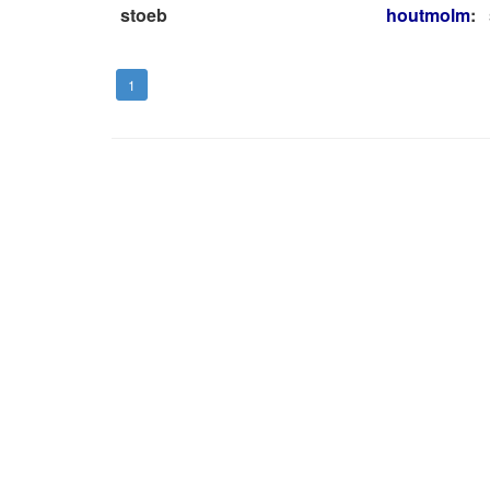
stoeb
houtmolm
:
1