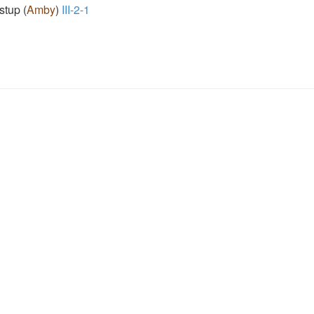
stup
(
Amby
)
III-2-1