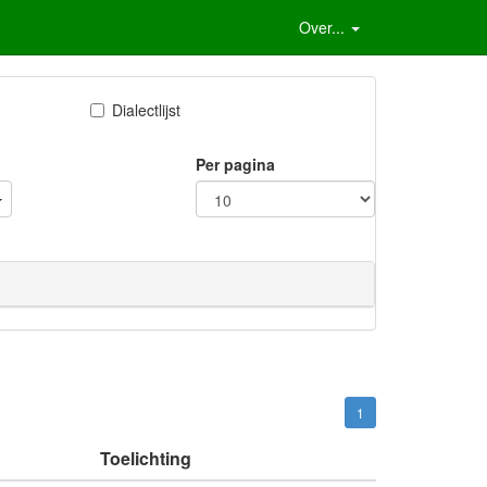
Over...
Dialectlijst
Per pagina
1
Toelichting