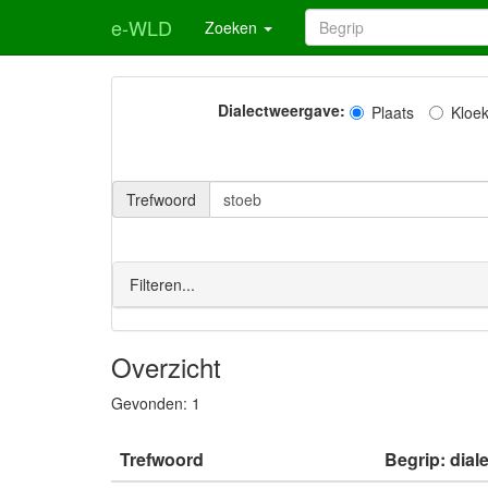
e-WLD
Zoeken
Dialectweergave:
Plaats
Kloe
Trefwoord
Filteren...
Overzicht
Gevonden:
1
Trefwoord
Begrip: dial