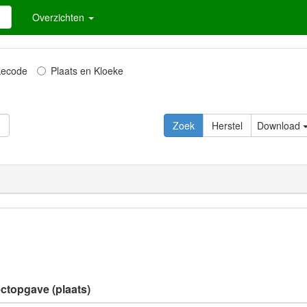
Overzichten
kecode
Plaats en Kloeke
Download
ectopgave (plaats)