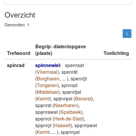
Overzicht
Gevonden:
1
1
Begrip: dialectopgave
Trefwoord
(plaats)
Toelichting
spinrad
spinnewiel
:
spenraǝt
(
Vliermaal
)
,
spenrāt
(
Borgharen
,
...
)
,
spenrǭt
(
Tongeren
)
,
spinrad
(
Middelaar
)
,
spønrǭǝt
(
Kermt
)
,
spē̜nręǝt
(
Beverst
)
,
spęnrat
(
Neerharen
)
,
spęnrawǝt
(
Spalbeek
)
,
spęnrot
(
Herk-de-Stad
)
,
spęnrǫt
(
Hasselt
)
,
spęnrǫwǝt
(
Kermt
,
...
)
,
spęnrǫǝt