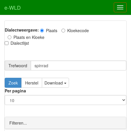
e-WLD
Dialectweergave:
Plaats
Kloekecode
Plaats en Kloeke
Dialectlijst
Trefwoord
Download
Per pagina
Filteren...