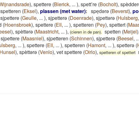
Wijnandsrade
)
,
spettere
(
Blerick
,
...
)
,
spett’re
(
Bocholt
)
,
spèdder
spetteren
(
Eksel
)
,
plassen (met water)
:
speͅdərə
(
Beverst
)
,
po
,
sjpettere
(
Geulle
,
...
)
,
sjpetterə
(
Doenrade
)
,
sjpettərə
(
Hulsberg
d
(
Hoensbroek
)
,
spettere
(
Ell
,
...
)
,
spetteren
(
Pey
)
,
spettert
(
Maas
eesel
)
,
spèttərə
(
Maastricht
,
...
)
,
spetten
(
Meijel
)
(cieren in de pan).
,
sjpettere
(
Maasniel
)
,
sjpetteren
(
Schinnen
)
,
sjpetterə
(
Beesel
,
..
ulsberg
,
...
)
,
spettere
(
Ell
,
...
)
,
spetteren
(
Hamont
,
...
)
,
spetterə
(
Hunsel
)
,
spèttərə
(
Venlo
)
,
vet spettere
(
Oirlo
)
,
spetteren of spettert