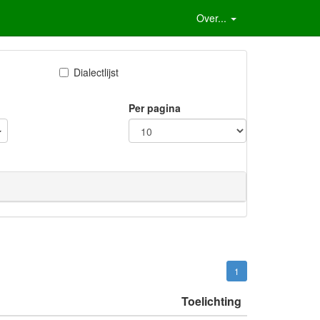
Over...
Dialectlijst
Per pagina
1
Toelichting