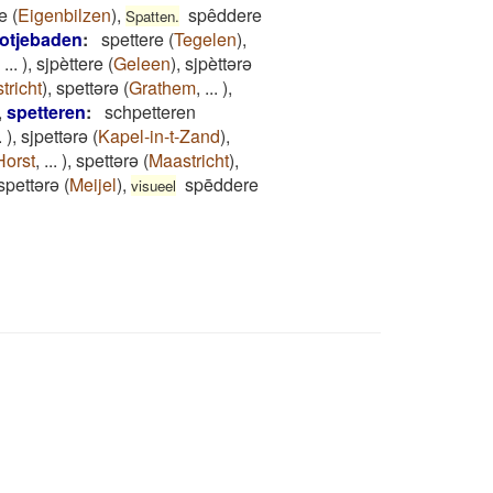
e
(
Eigenbilzen
)
,
spêddere
Spatten.
otjebaden
:
spettere
(
Tegelen
)
,
,
...
)
,
sjpèttere
(
Geleen
)
,
sjpèttərə
tricht
)
,
spettərə
(
Grathem
,
...
)
,
,
spetteren
:
schpetteren
.
)
,
sjpettərə
(
Kapel-in-t-Zand
)
,
Horst
,
...
)
,
spettərə
(
Maastricht
)
,
spettərə
(
Meijel
)
,
spēddere
visueel