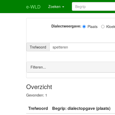
e-WLD
Zoeken
Dialectweergave:
Plaats
Kloe
Trefwoord
Filteren...
Overzicht
Gevonden:
1
Trefwoord
Begrip: dialectopgave (plaats)