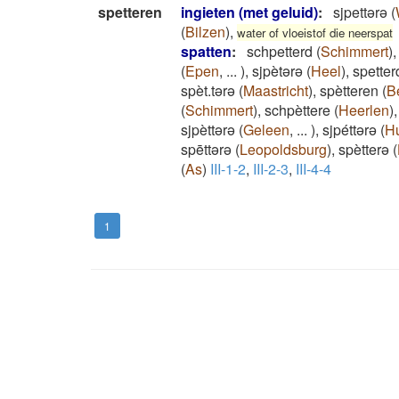
spetteren
ingieten (met geluid)
:
sjpettərə
(
(
Bilzen
)
,
water of vloeistof die neerspat
spatten
:
schpetterd
(
Schimmert
)
(
Epen
,
...
)
,
sjpètərə
(
Heel
)
,
spetter
spèt.tərə
(
Maastricht
)
,
spètteren
(
B
(
Schimmert
)
,
schpèttere
(
Heerlen
)
sjpèttərə
(
Geleen
,
...
)
,
sjpéttərə
(
H
spēttərə
(
Leopoldsburg
)
,
spètterə
(
(
As
)
III-1-2
,
III-2-3
,
III-4-4
1