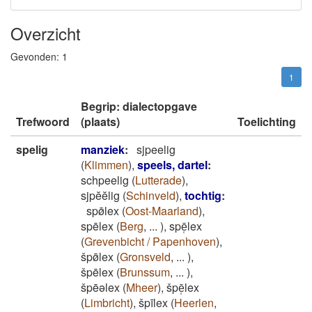
Overzicht
Gevonden:
1
1
Begrip: dialectopgave
Trefwoord
(plaats)
Toelichting
spelig
manziek
:
sjpeelig
(
Klimmen
)
,
speels, dartel
:
schpeelig
(
Lutterade
)
,
sjpĕĕlig
(
Schinveld
)
,
tochtig
:
spø̄lex
(
Oost-Maarland
)
,
spēlex
(
Berg
,
...
)
,
spē̜lex
(
Grevenbicht / Papenhoven
)
,
špø̄lex
(
Gronsveld
,
...
)
,
špēlex
(
Brunssum
,
...
)
,
špēǝlex
(
Mheer
)
,
špē̜lex
(
Limbricht
)
,
špīlex
(
Heerlen
,