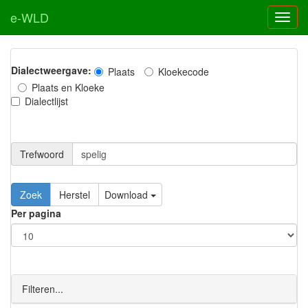
e-WLD
Dialectweergave:
Plaats
Kloekecode
Plaats en Kloeke
Dialectlijst
Trefwoord
Download
Per pagina
Filteren...