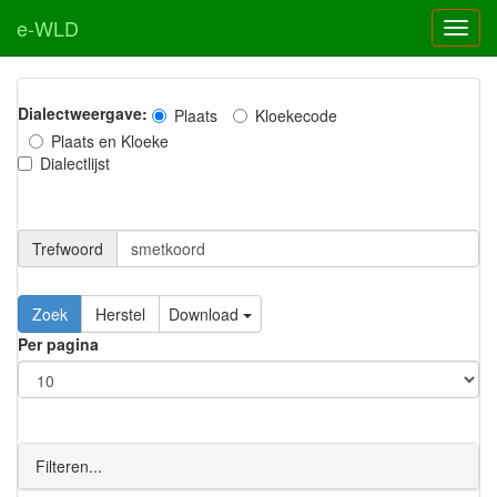
e-WLD
Dialectweergave:
Plaats
Kloekecode
Plaats en Kloeke
Dialectlijst
Trefwoord
Download
Per pagina
Filteren...