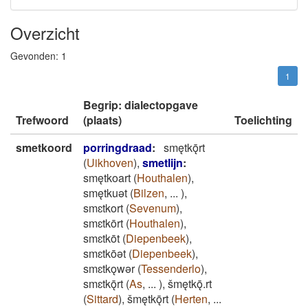
Overzicht
Gevonden:
1
1
Begrip: dialectopgave
Trefwoord
(plaats)
Toelichting
smetkoord
porringdraad
:
smętkǭrt
(
Uikhoven
)
,
smetlijn
:
smętkoart
(
Houthalen
)
,
smętkuǝt
(
Bilzen
,
...
)
,
smɛtkort
(
Sevenum
)
,
smɛtkōrt
(
Houthalen
)
,
smɛtkōt
(
Diepenbeek
)
,
smɛtkōǝt
(
Diepenbeek
)
,
smɛtkǫwǝr
(
Tessenderlo
)
,
smɛtkǭrt
(
As
,
...
)
,
šmętkǭ.rt
(
Sittard
)
,
šmętkǭrt
(
Herten
,
...