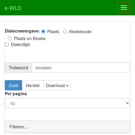
e-WLD
Dialectweergave:
Plaats
Kloekecode
Plaats en Kloeke
Dialectlijst
Trefwoord
Download
Per pagina
Filteren...