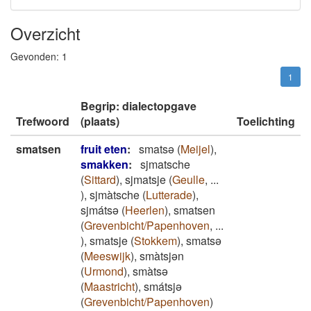
Overzicht
Gevonden:
1
1
Begrip: dialectopgave
Trefwoord
(plaats)
Toelichting
smatsen
fruit eten
:
smatsə
(
Meijel
)
,
smakken
:
sjmatsche
(
Sittard
)
,
sjmatsje
(
Geulle
,
...
)
,
sjmàtsche
(
Lutterade
)
,
sjmátsə
(
Heerlen
)
,
smatsen
(
Grevenbicht/Papenhoven
,
...
)
,
smatsje
(
Stokkem
)
,
smatsə
(
Meeswijk
)
,
smàtsjən
(
Urmond
)
,
smàtsə
(
Maastricht
)
,
smátsjə
(
Grevenbicht/Papenhoven
)