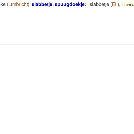
eke
(
Limbricht
)
,
slabbetje, spuugdoekje
:
slabbetje
(
Ell
)
,
inform