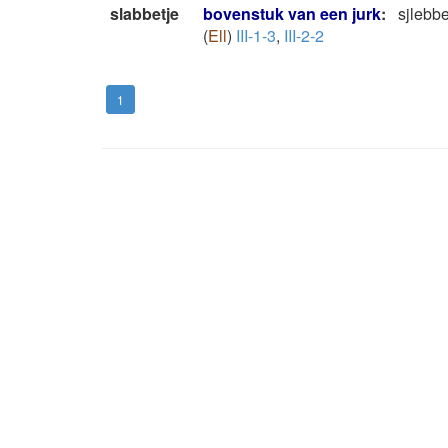
slabbetje
bovenstuk van een jurk
:
sjlebb
(
Ell
)
III-1-3
,
III-2-2
1