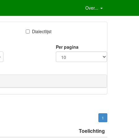
Over...
Dialectlijst
Per pagina
1
Toelichting