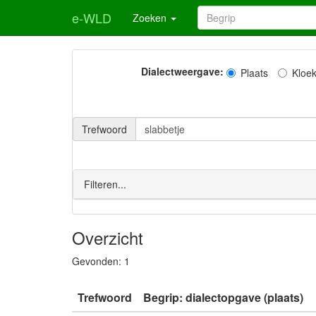
e-WLD
Zoeken
Dialectweergave:
Plaats
Kloe
Trefwoord
Filteren...
Overzicht
Gevonden:
1
Trefwoord
Begrip: dialectopgave (plaats)