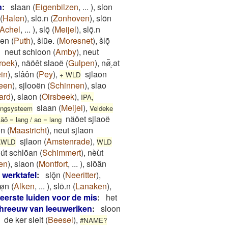
n
:
slaan
(
Eigenbilzen
,
...
)
,
slon
(
Halen
)
,
slō.n
(
Zonhoven
)
,
slōn
Achel
,
...
)
,
slǭ
(
Meijel
)
,
slǭ.n
ōǝn
(
Puth
)
,
šlūǝ.
(
Moresnet
)
,
šlǭ
neut schloon
(
Amby
)
,
neut
roek
)
,
näöêt slaoë
(
Gulpen
)
,
nø͂ͅ.ət
ein
)
,
slâôn
(
Pey
)
,
sjlaon
+ WLD
een
)
,
sjlooën
(
Schinnen
)
,
slao
tard
)
,
slaon
(
Oirsbeek
)
,
IPA,
slaan
(
Meijel
)
,
lingsysteem
Veldeke
näöet sjlaoë
äö = lang / ao = lang
on
(
Maastricht
)
,
neut sjlaon
sjlaon
(
Amstenrade
)
,
\WLD
WLD
̄út schlōan
(
Schimmert
)
,
nèùt
ren
)
,
slaon
(
Montfort
,
...
)
,
slo͂a͂n
 werktafel
:
slǭn
(
Neeritter
)
,
ø̜n
(
Alken
,
...
)
,
slō.n
(
Lanaken
)
,
eerste luiden voor de mis
:
het
hreeuw van leeuweriken
:
sloon
de ker sleit
(
Beesel
)
,
#NAME?