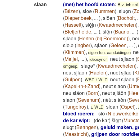
slaan
(met) het hoofd stoten
:
B.v. ich sa
(
Bilzen
)
,
sloǝ
(
Rummen
)
,
sluǫn
(
Zo
(
Diepenbeek
,
...
)
,
slōǝn
(
Bocholt
,
.
(
Hasselt
)
,
slǭi̯n
(
Kwaadmechelen
)
(
Bleijerheide
,
...
)
,
šlǭn
(
Baarlo
,
...
)
sjlaon
(
Herten (bij Roermond)
)
,
ne
sloͅ.ə
(
Ingber
)
,
sjlaon
(
Geleen
,
...
)
,
(
Klimmen
)
,
ne
eigen fon. aanduidingen
(
Meijel
,
...
)
,
neut sjlaon
(
ideosyncr.
slagə*
(
Kwaadmechelen
)
,
omgesp.
neut sjlaon
(
Haelen
)
,
nuet sjlao
(
K
(
Gulpen
)
,
neut sjlaon
(
WBD / WLD
(
Kapel-in-t-Zand
)
,
neut slaon
(
Urm
neu sláon
(
Born
)
,
neut sjlāōn
(
Hee
slaon
(
Sevenum
)
,
nèùt slàòn
(
Sev
(
Tungelroy
)
,
sloan
(
Ospel
)
,
± WLD
bloed roeren
:
slō
(
Nieuwerkerke
de kar wipt
:
(de kar) šlęi̯t
(
Munste
slugt
(
Beringen
)
,
geluid maken, 
(
Maastricht
)
,
grijpen door roofdie