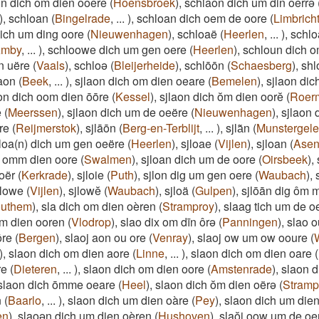
n dich om dien ôôere
(
Hoensbroek
)
,
schlaon dich um din oerrə
)
,
schloan
(
Bingelrade
,
...
)
,
schloan dich oem de oore
(
Limbrich
ich um ding oore
(
Nieuwenhagen
)
,
schloaë
(
Heerlen
,
...
)
,
schlo
mby
,
...
)
,
schloowe dich um gen oere
(
Heerlen
)
,
schloun dich o
n uëre
(
Vaals
)
,
schloə
(
Bleijerheide
)
,
schlōōn
(
Schaesberg
)
,
shl
laon
(
Beek
,
...
)
,
sjlaon dich om dien oeare
(
Bemelen
)
,
sjlaon dic
on dich oom dien ōōre
(
Kessel
)
,
sjlaon dich ŏm dien oorĕ
(
Roer
e
(
Meerssen
)
,
sjlaon dich um de oeëre
(
Nieuwenhagen
)
,
sjlaon 
re
(
Reijmerstok
)
,
sjlāōn
(
Berg-en-Terblijt
,
...
)
,
sjla͂n
(
Munstergel
jloa(n) dich um gen oeëre
(
Heerlen
)
,
sjloae
(
Vijlen
)
,
sjloan
(
Asen
h omm dien oore
(
Swalmen
)
,
sjloan dich um de oore
(
Oirsbeek
)
,
oër
(
Kerkrade
)
,
sjloie
(
Puth
)
,
sjlon dig um gen oere
(
Waubach
)
,
jlowe
(
Vijlen
)
,
sjlowĕ
(
Waubach
)
,
sjloä
(
Gulpen
)
,
sjlōān dig ôm
uthem
)
,
sla dich om dien oèren
(
Stramproy
)
,
slaag tich um de o
om dien ooren
(
Vlodrop
)
,
slao dix om dīn ôrə
(
Panningen
)
,
slao 
ôre
(
Bergen
)
,
slaoj aon ou ore
(
Venray
)
,
slaoj ow um ow ooure
(
)
,
slaon dich om dien aore
(
Linne
,
...
)
,
slaon dich om dien oare
(
re
(
Dieteren
,
...
)
,
slaon dich om dien oore
(
Amstenrade
)
,
slaon d
slaon dich ōmme oeare
(
Heel
)
,
slaon dich ŏm dien oërə
(
Stramp
n
(
Baarlo
,
...
)
,
slaon dich um dien oàre
(
Pey
)
,
slaon dich um dien 
en
)
,
slaoən dich um dien oèren
(
Hushoven
)
,
slaŏj oow um de oe