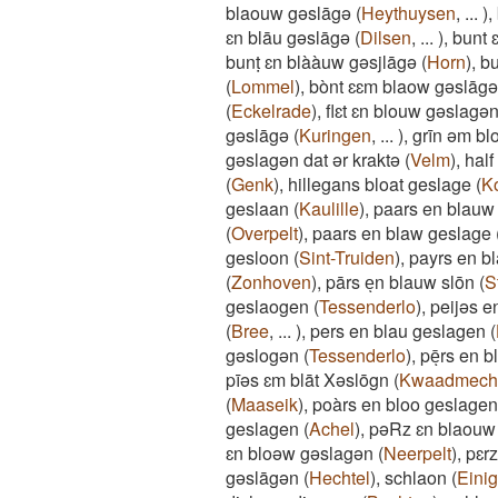
blaouw gəslāgə
(
Heythuysen
,
...
)
,
ɛn blāu gəslāgə
(
Dilsen
,
...
)
,
bunt ɛ
bunṭ ɛn blààuw gəsjlāgə
(
Horn
)
,
bu
(
Lommel
)
,
bònt ɛɛm blaow gəslāg
(
Eckelrade
)
,
flɛt ɛn blouw gəslagə
gəslāgə
(
Kuringen
,
...
)
,
grīn əm b
gəslagən dat ər kraktə
(
Velm
)
,
hal
(
Genk
)
,
hillegans bloat geslage
(
K
geslaan
(
Kaulille
)
,
paars en blauw
(
Overpelt
)
,
paars en blaw geslage
gesloon
(
Sint-Truiden
)
,
payrs en b
(
Zonhoven
)
,
pārs eͅn blauw slōn
(
S
geslaogen
(
Tessenderlo
)
,
peijəs e
(
Bree
,
...
)
,
pers en blau geslagen
(
gəslogən
(
Tessenderlo
)
,
pēͅrs en 
pīəs ɛm blāt Xəslōgn
(
Kwaadmech
(
Maaseik
)
,
poàrs en bloo geslagen
geslagen
(
Achel
)
,
pəRz ɛn blaouw 
ɛn bloəw gəslagən
(
Neerpelt
)
,
pɛr
gəslāgən
(
Hechtel
)
,
schlaon
(
Eini