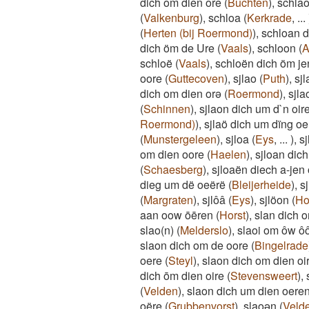
dich om dien ore
(
Buchten
)
,
schlao
(
Valkenburg
)
,
schloa
(
Kerkrade
,
...
(
Herten (bij Roermond)
)
,
schloan d
dich öm de Ure
(
Vaals
)
,
schloon
(
A
schloë
(
Vaals
)
,
schloën dich öm je
oore
(
Guttecoven
)
,
sjlao
(
Puth
)
,
sj
dich om dien orə
(
Roermond
)
,
sjla
(
Schinnen
)
,
sjlaon dich um d`n oir
Roermond)
)
,
sjlaö dich um dïng oe
(
Munstergeleen
)
,
sjloa
(
Eys
,
...
)
,
s
om dien oore
(
Haelen
)
,
sjloan dic
(
Schaesberg
)
,
sjloaën diech a-jen 
dieg um dë oeërë
(
Bleijerheide
)
,
s
(
Margraten
)
,
sjlôâ
(
Eys
)
,
sjlöon
(
Ho
aan oow ōēren
(
Horst
)
,
slan dich 
slao(n)
(
Melderslo
)
,
slaoi om ôw ô
slaon dich om de oore
(
Bingelrade
oere
(
Steyl
)
,
slaon dich om dien oi
dich ōm dien oire
(
Stevensweert
)
,
(
Velden
)
,
slaon dich um dien oere
oëre
(
Grubbenvorst
)
,
slaoən
(
Veld