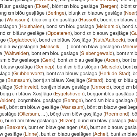
 gRüün gəslāgən
(
Eksel
)
,
blōnt ɛn blòu gəslāgə
(
Bergen
)
,
blōnt ɛ
uŋg ɛm blōu gəsjlāgə
(
Beringe
)
,
bluŋk ɛn blaouw gəslāgə
(
Neer
gə
(
Wanssum
)
,
blôô ɛn grēn gəslāgə
(
Hasselt
)
,
boent en blauw 
əslāgən
(
Houthalen
)
,
bond ɛm blou gəslāgə
(
Melderslo
)
,
bond ɛ
nd ɛn blāuw gəslāgə
(
Opoeteren
)
,
bond ɛn blaouw gəsjlāgə
(
Gu
̄gə
(
Opglabbeek
)
,
bond ɛn blāuw Xəsjlāgə
(
Nuth/Aalbeek
)
,
bont
en blauw geslagen
(
Maaseik
,
...
)
,
bont en blaw geslagen
(
Meeu
e
(
Waltwilder
)
,
bont əm blou gəslāgə
(
Siebengewald
)
,
bont ɛm b
 ɛm blōw gəslaogə
(
Genk
)
,
bont ɛn blau gəslāgə
(
Arcen
)
,
bont ɛ
 blouw gəslāgə
(
Gennep
)
,
bont ɛn blōu slōgən
(
Merselo
)
,
bont ɛ
lāgə
(
Grubbenvorst
)
,
bont ɛɛn blōuw gəslāgə
(
Herk-de-Stad
)
,
b
̄gə
(
Brunssum
)
,
bontj ɛn blāuw Xəsjlāgə
(
Sittard
)
,
bonṭj ɛn blāu 
sjlāgə
(
Schinveld
)
,
bonṭjɛn blauw gəslāgə
(
Urmond
)
,
boŋḍ ɛm b
boŋg ɛn blāuw Xəsjlāgə
(
Eygelshoven
)
,
boŋgəmblòu gəsjlāgə
(
Velden
)
,
boŋɛmblōu gəsjlāgə
(
Beringe
)
,
bōnd ɛm blōu gəslagə
(
ell
)
,
bōnt ɛm blòuw gəslāgə
(
Wanssum
)
,
bōnt ɛn blaow gəslùəg
gəslāgə
(
Ottersum
,
...
)
,
bōŋḍ ɛɛm blōw gəsjlāgə
(
Roermond
)
,
bo
n
)
,
bund əm blow gəslaogə
(
Bilzen
)
,
bund ɛm blāw gəslāgə
(
Maa
gə
(
Baexem
)
,
bunt en blaw geslagen
(
As
)
,
bunt ən blaouw gəsla
uw gəslāgə
(
Linne
)
,
bunt ɛn blaou gəslāgən
(
Achel
)
,
bunt ɛn blao