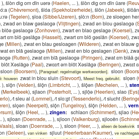
.
)
,
šlòn dig om dīn uərə
(
Haelen
,
...
)
,
šlòn dig om dīn ūare
(
Reuv
̌ló:a
(
Chèvremont
)
,
šlóa
(
Spekholzerheide
)
,
šlôn
(
Jabeek
)
,
šlôân
u:rə
(
Tegelen
)
,
ṣloa
(
Sibbe/IJzeren
)
,
ṣlò:n
(
Born
)
,
ze sloegen hem
)
,
zwad ən blaw gəslaogə
(
Vlijtingen
)
,
zwad ən blou gəslaogə
(
 blōə gəslaogə
(
Zonhoven
)
,
zwart en blao geslagə
(
Koersel
)
,
z
art ɛm blō gəslāgə
(
Hasselt
)
,
zwart ɛm blō gəslān
(
Koersel
)
,
zwa
ge
(
Millen
)
,
zwat en blau gesloagen
(
Wilderen
)
,
zwat en blauw 
zwat en blā gəslaogə
(
Millen
)
,
zwat en blo geslagen
(
Genk
)
,
zwa
laogə
(
Rutten
)
,
zwat ɛm bla͂ gəslaogə
(
Piringen
)
,
zwat ɛm blââ g
blōt Xəslāgə
(
Paal
)
,
zwɛɛrt əm blōt Xəslāgə
(
Beringen
)
,
zwɛɛt ɛ
sloon
(
Boorsem
)
,
sloon
(
Boor
[Paragraaf: regelmatige werkwoorden].
zwat in blou sluin
(
Stevoort
)
,
sloͅən
(
ë: houwen
Meest freq. gebruikt.
.
)
,
slǭn
(
Velden
)
,
šlǭn
(
Limbricht
,
...
)
,
šlǭǝn
(
Mechelen
,
...
)
,
ste
(
Merkelbeek
)
,
sjlaon
(
Posterholt
,
...
)
,
sjlōͅə
(
Heerlen
)
,
slao
(
Eys
erlo
)
,
⁄t sleu al
(
Lommel
)
,
⁄t slo:gt
(
Tessenderlo
)
,
⁄t slucht
(
Bering
eren
)
,
slǫǝn
(
Neerpelt
)
,
slǭn
(
Tungelroy
)
,
šlǭn
(
Helden
,
...
)
,
vern
ersum
)
,
šlǭn
(
Heel
,
...
)
,
zingen
:
schlaon
(
Schimmert
)
,
sjlao
(
He
..
)
,
sjloan
(
Doenrade
,
...
)
,
sjloon
(
Valkenburg
)
,
sjlooën
(
Schinn
Vaals
)
,
sloan
(
Doenrade
,
...
)
,
sloon
(
Heer
,
...
)
,
s
alleen de boekvink
aon
(
Geleen
)
,
sjluut
(
Heerlerbaan/Kaumer
)
,
van vinken
ve nachtegaa