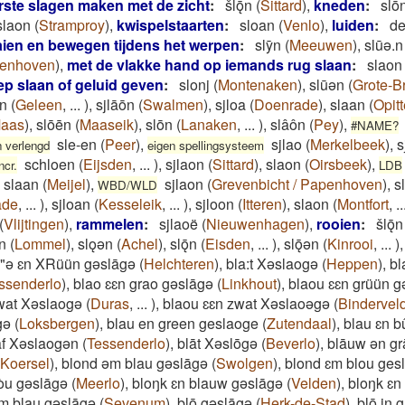
rste slagen maken met de zicht
:
šlǭn
(
Sittard
)
,
kneden
:
slō
slaon
(
Stramproy
)
,
kwispelstaarten
:
sloan
(
Venlo
)
,
luiden
:
de
ien en bewegen tijdens het werpen
:
slȳn
(
Meeuwen
)
,
slūǝ.n
penhoven
)
,
met de vlakke hand op iemands rug slaan
:
slaon
p slaan of geluid geven
:
slonj
(
Montenaken
)
,
slūǝn
(
Grote-B
on
(
Geleen
,
...
)
,
sjlāōn
(
Swalmen
)
,
sjloa
(
Doenrade
)
,
slaan
(
Opitt
Maas
)
,
slōēn
(
Maaseik
)
,
slōn
(
Lanaken
,
...
)
,
slâôn
(
Pey
)
,
#NAME?
sle-en
(
Peer
)
,
sjlao
(
Merkelbeek
)
,
s
 verlengd
eigen spellingsysteem
schloen
(
Eijsden
,
...
)
,
sjlaon
(
Sittard
)
,
slaon
(
Oirsbeek
)
,
ncr.
LDB
slaan
(
Meijel
)
,
sjlaon
(
Grevenbicht / Papenhoven
)
,
s
WBD/WLD
ade
,
...
)
,
sjloan
(
Kesseleik
,
...
)
,
sjloon
(
Itteren
)
,
slaon
(
Montfort
,
..
(
Vlijtingen
)
,
rammelen
:
sjlaoë
(
Nieuwenhagen
)
,
rooien
:
šlǭn
n
(
Lommel
)
,
slǫǝn
(
Achel
)
,
slǭn
(
Eisden
,
...
)
,
slǭǝn
(
Kinrooi
,
...
)
l"ə ɛn XRüün gəslāgə
(
Helchteren
)
,
bla:t Xəslaogə
(
Heppen
)
,
bl
ssenderlo
)
,
blao ɛɛn grao gəslāgə
(
Linkhout
)
,
blaou ɛɛn grüün g
wat Xəslaogə
(
Duras
,
...
)
,
blaou ɛɛn zwat Xəslaoəgə
(
Bindervel
gə
(
Loksbergen
)
,
blau en green geslaoge
(
Zutendaal
)
,
blau ɛn b
rāf Xəslaogən
(
Tessenderlo
)
,
blāt Xəslōgə
(
Beverlo
)
,
blāuw ən gr
Koersel
)
,
blond əm blau gəslāgə
(
Swolgen
)
,
blond ɛm blou gesl
òu gəslāgə
(
Meerlo
)
,
bloŋk ɛn blauw gəslāgə
(
Velden
)
,
bloŋk ɛn
ɛm blau gəslāgə
(
Sevenum
)
,
blō gəslāgə
(
Herk-de-Stad
)
,
blō in