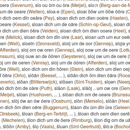
 oerə
(
Sevenum
)
,
slo ou òm ou òrə
(
Meijel
)
,
slo:n
(
Berg-aan-de-
 um de oeare
(
Welten
)
,
sloa-e
(
Epen
)
,
sloai ŏŏw um ŏŏw ōōrə
(
O
n dich oem dīn oeārə
(
Pey
)
,
sloan dich om dien ooère
(
Haelen
)
,
 oeəre
(
Kessel
)
,
sloan dich um de oäre
(
Schin-op-Geul
)
,
sloan d
n dich um dien ôêrə
(
Velden
)
,
sloan dich òm dien ooərə
(
Heel
)
,
ore
(
Melick
)
,
sloan dìch òm dīn oire
(
Laar
)
,
sloan uch um eur oeë
oen
(
Well
)
,
sloeïn
(
Gronsveld
)
,
sloij um de oor
(
Gennep
)
,
sloi̯ə 
Afferden
)
,
sloj om ow oren
(
Gennep
)
,
sloj oow um de oere
(
Lott
nssum
)
,
sloj ouw an de ôôren
(
Geysteren
)
,
sloj ow um de oere
(
loj um de oeren
(
Venray
)
,
sloj um de óóren
(
Afferden
)
,
sloj um o
ôre
(
Well
)
,
slon dich om din hören
(
Stein
)
,
slon dich um dien oej
`ōērə
(
Oirlo
)
,
slōān
(
Beesel
,
...
)
,
slōān dich ŏm dien ōārə
(
Roos
everlo
)
,
slŏan
(
Blitterswijck
)
,
slŏaən
(
Sint-Truiden
)
,
sloͅən
(
Neerp
àò dich ōm de oàre
(
Puth
)
,
slâon
(
Laak
)
,
slâôj .. um ow ore
(
Gen
(
Meijel
)
,
slòan
(
Hushoven
,
...
)
,
slòan dich om de oeərə
(
Brunss
nen
)
,
slòj ów an ów óerə
(
Oostrum
)
,
slòn
(
Merselo
)
,
slôân
(
Heel
aon dich ŏm dien oëre
(
Buggenum
)
,
šlaon dix ūm dīn ûrə
(
Geleen
Oirsbeek
)
,
šloan
(
Berg-en-Terblijt
,
...
)
,
šloan dich oem dien oerĕ
ə
(
Mechelen
)
,
šlon dich um de ŏerə
(
Rimburg
)
,
šlon dig om də ua
)
,
šlŏŏn
(
Amby
)
,
šloͅ
(
Vaals
)
,
šluən
(
Sint-Geertruid
)
,
šlò:ə
(
Bochol