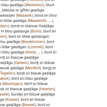
n blau gəslāgə
(
Wellerlooi
)
,
blunt
)
,
blèùüw ɛn gRēn gəslôgə
geslaojen
(
Maaseik
)
,
bond en bloo
m blōw gəslāgə
(
Maastricht
,
...
)
,
lpen
)
,
bond ɛn blaouw Xəsjlāgə
 in blou gəslaogə
(
Borlo
)
,
bont en
wen
)
,
bont en blew geslaogen
lou gəslāgə
(
Broekhuizen
)
,
bont
n blāw gəslāgən
(
Lommel
)
,
bont
n blòu gəslāgə
(
Horst
,
...
)
,
bont ɛn
ontj ɛn blaouw gəsjlāgə
gəsjlāgə
(
Geleen
)
,
bonṭj ɛn blāuw
laouw gəslāgə
(
Montfort
)
,
boŋg ɛn
Tegelen
)
,
boŋk ɛn blauw gəslāgə
Mook
)
,
bōnt ɛm blau gəslāgə
ə
(
Moelingen
)
,
bōnt ɛn blāuw
̄ŋk ɛn blaouw gəsjlāgə
(
Heerlen
)
,
seik
)
,
bundsj ɛm blòuw gəsjlāgə
̄gə
(
Kessel
)
,
bunt ən blauw
uw gəsjlāgə
(
Beesel
)
,
bunt ɛn