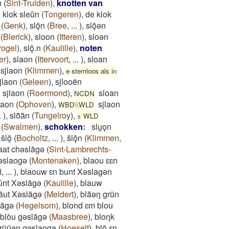
n
(
Sint-Truiden
)
,
knotten van
 klok sleŭn
(
Tongeren
)
,
de klok
(
Genk
)
,
slǭn
(
Bree
,
...
)
,
slǭǝn
(
Blerick
)
,
sloon
(
Itteren
)
,
sloən
rogel
)
,
slǭ.n
(
Kaulille
)
,
noten
er
)
,
slaon
(
Ittervoort
,
...
)
,
sloan
sjlaon
(
Klimmen
)
,
e stemloos als in
jlaon
(
Geleen
)
,
sjlooën
sjlaon
(
Roermond
)
,
sloan
NCDN
laon
(
Ophoven
)
,
sjlaon
WBD\\WLD
.
)
,
slo͂a͂n
(
Tungelroy
)
,
± WLD
(
Swalmen
)
,
schokken
:
slu̯ǫn
,
šlǭ
(
Bocholtz
,
...
)
,
šlǭn
(
Klimmen
,
aat chəslāgə
(
Sint-Lambrechts-
əslaogə
(
Montenaken
)
,
blaou ɛɛn
d
,
...
)
,
blaouw ɛn bunt Xəslagən
ûnt Xəslāgə
(
Kaulille
)
,
blauw
āut Xəslāgə
(
Meldert
)
,
blāəŋ grün
āgə
(
Hegelsom
)
,
blond ɛm blou
 blòu gəslāgə
(
Maasbree
)
,
bloŋk
 grüüən gəslaogə
(
Hoeselt
)
,
blō ɛn