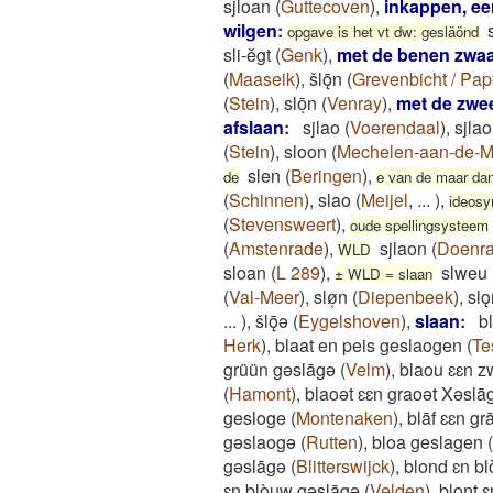
sjloan
(
Guttecoven
)
,
inkappen, ee
wilgen
:
opgave is het vt dw: gesläönd
sli-ĕgt
(
Genk
)
,
met de benen zwaa
(
Maaseik
)
,
šlǭn
(
Grevenbicht / Pa
(
Stein
)
,
slōͅn
(
Venray
)
,
met de zwee
afslaan
:
sjlao
(
Voerendaal
)
,
sjla
(
Stein
)
,
sloon
(
Mechelen-aan-de-
slen
(
Beringen
)
,
de
e van de maar dan
(
Schinnen
)
,
slao
(
Meijel
,
...
)
,
ideosy
(
Stevensweert
)
,
oude spellingsysteem
(
Amstenrade
)
,
sjlaon
(
Doenr
WLD
sloan
(
L 289
)
,
slweu
± WLD = slaan
(
Val-Meer
)
,
slø̜n
(
Diepenbeek
)
,
slǫ
...
)
,
šlǭǝ
(
Eygelshoven
)
,
slaan
:
b
Herk
)
,
blaat en peis geslaogen
(
Te
grüün gəslāgə
(
Velm
)
,
blaou ɛɛn z
(
Hamont
)
,
blaoət ɛɛn graoət Xəslā
gesloge
(
Montenaken
)
,
blāf ɛɛn g
gəslaogə
(
Rutten
)
,
bloa geslagen
(
gəslāgə
(
Blitterswijck
)
,
blond ɛn bl
ɛn blòuw gəslāgə
(
Velden
)
,
bloŋt 