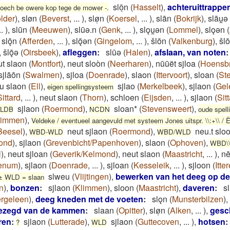
slōͅn
(
Hasselt
)
,
achteruittrappe
l oech be owere kop tege de mower -.
lder
)
,
sløn
(
Beverst
,
...
)
,
slø̜n
(
Koersel
,
...
)
,
slān
(
Bokrijk
)
,
slāu̯ǝ
..
)
,
slūn
(
Meeuwen
)
,
slūǝ.n
(
Genk
,
...
)
,
slǫu̯ǝn
(
Lommel
)
,
slǫǝn
(
,
slǭn
(
Afferden
,
...
)
,
slǭǝn
(
Gingelom
,
...
)
,
šlōn
(
Valkenburg
)
,
šl
,
šlǭǝ
(
Oirsbeek
)
,
afleggen
:
slūǝ
(
Halen
)
,
afslaan, van noten
:
ut slaon
(
Montfort
)
,
neut sloòn
(
Neerharen
)
,
nūūët sjloa
(
Hoensb
sjlāōn
(
Swalmen
)
,
sjloa
(
Doenrade
)
,
slaon
(
Ittervoort
)
,
sloan
(
St
u slaon
(
Ell
)
,
sjlao
(
Merkelbeek
)
,
sjlaon
(
Gel
eigen spellingsysteem
Sittard
,
...
)
,
neut slaon
(
Thorn
)
,
schloen
(
Eijsden
,
...
)
,
sjlaon
(
Sit
sjlaon
(
Roermond
)
,
sloan*
(
Stevensweert
)
,
LDB
NCDN
oude spel
limmen
)
,
Veldeke / eventueel aangevuld met systeem Jones uitspr. \\:+\\ / Ë
Beesel
)
,
neut sjlaon
(
Roermond
)
,
neu.t slo
WBD-WLD
WBD/WLD
ond
)
,
sjlaon
(
Grevenbicht/Papenhoven
)
,
slaon
(
Ophoven
)
,
WBD\
l
)
,
neut sjloan
(
Geverik/Kelmond
)
,
neut slaon
(
Maastricht
,
...
)
,
ne
enum
)
,
sjlaon
(
Doenrade
,
...
)
,
sjloan
(
Kesseleik
,
...
)
,
sjloon
(
Itte
slweu
(
Vlijtingen
)
,
bewerken van het deeg op de
± WLD = slaan
n
)
,
bonzen
:
sjlaon
(
Klimmen
)
,
sloon
(
Maastricht
)
,
daveren
:
sl
rgeleen
)
,
deeg kneden met de voeten
:
slǫn
(
Munsterbilzen
)
,
gezegd van de kammen
:
slaan
(
Opitter
)
,
slø̜n
(
Alken
,
...
)
,
gesc
ren
:
sjlaon
(
Lutterade
)
,
sjlaon
(
Guttecoven
,
...
)
,
hotsen
:
?
WLD