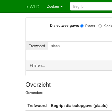
e-WLD
Zoeken
Dialectweergave:
Plaats
Kloe
Trefwoord
Filteren...
Overzicht
Gevonden:
1
Trefwoord
Begrip: dialectopgave (plaats)