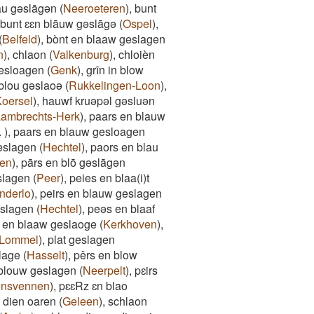
au gəslāgən
(
Neeroeteren
)
,
bunt
bunt ɛɛn blāuw gəslāgə
(
Ospel
)
,
(
Belfeld
)
,
bònt en blaaw geslagen
n
)
,
chlaon
(
Valkenburg
)
,
chloièn
gesloagen
(
Genk
)
,
grīn in blow
 blou gəslaoə
(
Rukkelingen-Loon
)
,
oersel
)
,
hauwf kruəpəl gəsluən
Lambrechts-Herk
)
,
paars en blauw
.
)
,
paars en blauw gesloagen
eslagen
(
Hechtel
)
,
paors en blau
en
)
,
pārs en blō gəslāgən
slagen
(
Peer
)
,
peies en blaa(i)t
nderlo
)
,
peirs en blauw geslagen
eslagen
(
Hechtel
)
,
peəs en blaaf
t en blaaw geslaoge
(
Kerkhoven
)
,
Lommel
)
,
plat geslagen
lage
(
Hasselt
)
,
pêrs en blow
 blouw gəslagən
(
Neerpelt
)
,
pɛirs
ensvennen
)
,
pɛɛRz ɛn blao
 dien oaren
(
Geleen
)
,
schlaon