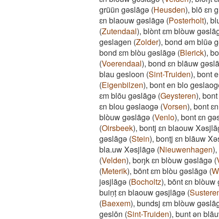
grüün gəslāgə
(
Heusden
)
,
blō ɛn
ɛn blaouw gəslāgə
(
Posterholt
)
,
bl
(
Zutendaal
)
,
blònt ɛm blòuw gəslā
geslagen
(
Zolder
)
,
bond əm blūə g
bond ɛm blòu gəslāgə
(
Blerick
)
,
bo
(
Voerendaal
)
,
bond ɛn blāuw gəsla
blau gesloon
(
Sint-Truiden
)
,
bont 
(
Eigenbilzen
)
,
bont en blo geslaog
ɛm blōu gəslāgə
(
Geysteren
)
,
bont
ɛn blou gəslaogə
(
Vorsen
)
,
bont ɛn
blòuw gəslāgə
(
Venlo
)
,
bont ɛn gəs
(
Oirsbeek
)
,
bontj ɛn blaouw Xəsjla
gəslāgə
(
Stein
)
,
bonṭj ɛn blāuw Xə
bla.uw Xəsjlāgə
(
Nieuwenhagen
)
,
(
Velden
)
,
boŋk ɛn blòuw gəslāgə
(
(
Meterik
)
,
bōnt ɛm blòu gəslāgə
(
W
jəsjlāgə
(
Bocholtz
)
,
bōnt ɛn blòuw 
buiṇṭ ɛn blaouw gəsjlāgə
(
Sustere
(
Baexem
)
,
bundsj ɛm blòuw gəslā
geslōn
(
Sint-Truiden
)
,
bunt ən blā