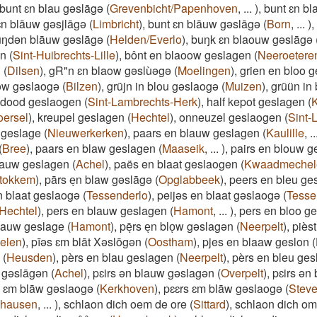
bunt ɛn blau gəslāgə
(
Grevenbicht/Papenhoven
,
...
)
,
bunt ɛn bl
n blāuw gəsjlāgə
(
Limbricht
)
,
bunt ɛn blāuw gəslāgə
(
Born
,
...
)
,
ŋdən blāuw gəslāgə
(
Helden/Everlo
)
,
buŋk ɛn blaouw gəslāgə
ən
(
Sint-Huibrechts-Lille
)
,
bônt en blaoow geslagen
(
Neeroetere
n
(
Dilsen
)
,
gR"n ɛn blaow gəslùəgə
(
Moelingen
)
,
grien en bloo 
low gəslaogə
(
Bilzen
)
,
grüjn in blou gəslaogə
(
Muizen
)
,
grüün in
f dood geslaogen
(
Sint-Lambrechts-Herk
)
,
half kepot geslagen
(
K
oersel
)
,
kreupel geslagen
(
Hechtel
)
,
onneuzel geslaogen
(
Sint-
 geslage
(
Nieuwerkerken
)
,
paars en blauw geslagen
(
Kaulille
,
..
(
Bree
)
,
paars en blaw geslagen
(
Maaseik
,
...
)
,
pairs en blouw g
lauw geslagen
(
Achel
)
,
paës en blaat geslaogen
(
Kwaadmechel
tokkem
)
,
pārs eͅn blaw gəslāgə
(
Opglabbeek
)
,
peers en bleu ge
n blaat geslaogə
(
Tessenderlo
)
,
peijəs en blaat gəslaogə
(
Tesse
Hechtel
)
,
pers en blauw geslagen
(
Hamont
,
...
)
,
pers en bloo g
blauw geslage
(
Hamont
)
,
pēͅrs eͅn bloͅw gəslagən
(
Neerpelt
)
,
piès
elen
)
,
pīəs ɛm blāt Xəslōgən
(
Oostham
)
,
pjes en blaaw geslon
(
(
Heusden
)
,
pèrs en blau geslagen
(
Neerpelt
)
,
pèrs en bleu ges
gəslāgən
(
Achel
)
,
pɛirs ən blauw gəslagən
(
Overpelt
)
,
pɛirs ən
z ɛm blāw gəslaogə
(
Kerkhoven
)
,
pɛɛrs ɛm blāw gəslaogə
(
Stev
ghausen
,
...
)
,
schlaon dich oem de ore
(
Sittard
)
,
schlaon dich om