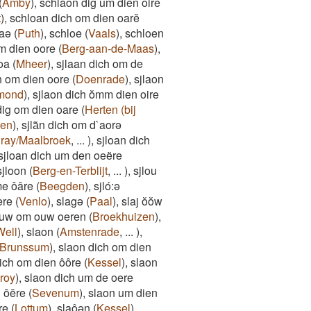
(
Amby
)
,
schlaon dig um dien oire
t
)
,
schloan dich om dien oarĕ
aə
(
Puth
)
,
schloe
(
Vaals
)
,
schloen
m dien oore
(
Berg-aan-de-Maas
)
,
oa
(
Mheer
)
,
sjlaan dich om de
h om dien oore
(
Doenrade
)
,
sjlaon
mond
)
,
sjlaon dich ŏmm dien oire
dig om dien oare
(
Herten (bij
een
)
,
sjla͂n dich om d`aorə
ray/Maalbroek
,
...
)
,
sjloan dich
sjloan dich um den oeëre
sjloon
(
Berg-en-Terblijt
,
...
)
,
sjlou
 me ôâre
(
Beegden
)
,
sjló:ə
ere
(
Venlo
)
,
slagə
(
Paal
)
,
slaj ŏŏw
ouw om ouw oeren
(
Broekhuizen
)
,
Well
)
,
slaon
(
Amstenrade
,
...
)
,
Brunssum
)
,
slaon dich om dien
ich om dien ôôre
(
Kessel
)
,
slaon
roy
)
,
slaon dich um de oere
ōēre
(
Sevenum
)
,
slaon um dien
re
(
Lottum
)
,
slaôən
(
Kessel
)
,