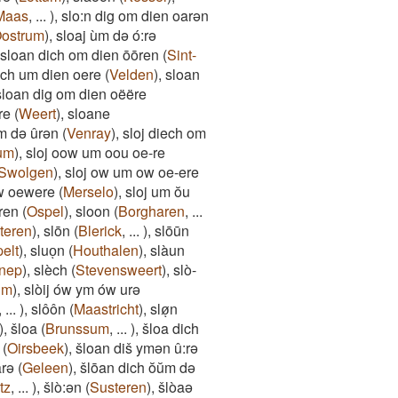
Maas
,
...
)
,
slo:n dig om dien oarən
ostrum
)
,
sloaj ùm də ó:rə
sloan dich om dien ōōren
(
Sint-
ich um dien oere
(
Velden
)
,
sloan
sloan dig om dien oëëre
re
(
Weert
)
,
sloane
ym də ûrən
(
Venray
)
,
sloj diech om
um
)
,
sloj oow um oou oe-re
Swolgen
)
,
sloj ow um ow oe-ere
w oewere
(
Merselo
)
,
sloj um ŏu
ren
(
Ospel
)
,
sloon
(
Borgharen
,
...
teren
)
,
slōn
(
Blerick
,
...
)
,
slōūn
elt
)
,
sluoͅn
(
Houthalen
)
,
slàun
nep
)
,
slèch
(
Stevensweert
)
,
slò-
um
)
,
slòij ów ym ów urə
,
...
)
,
slôôn
(
Maastricht
)
,
sløͅn
)
,
šloa
(
Brunssum
,
...
)
,
šloa dich
(
Oirsbeek
)
,
šloan diš ymən û:rə
̄rə
(
Geleen
)
,
šlōan dich ŏŭm də
tz
,
...
)
,
šlò:ən
(
Susteren
)
,
šlòaə