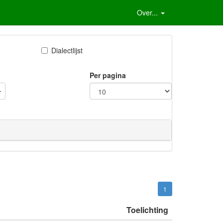
Over...
Dialectlijst
Per pagina
1
Toelichting