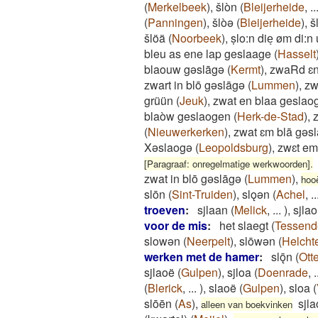
(
Merkelbeek
)
,
šlòn
(
Bleijerheide
,
..
(
Panningen
)
,
šlòə
(
Bleijerheide
)
,
s
šlöä
(
Noorbeek
)
,
ṣlo:n dieͅ øm di:n 
bleu as ene lap geslaage
(
Hasselt
blaouw gəslāgə
(
Kermt
)
,
zwaRd ɛn
zwart in blō gəslāgə
(
Lummen
)
,
zw
grüün
(
Jeuk
)
,
zwat en blaa geslao
blaòw geslaogen
(
Herk-de-Stad
)
,
(
Nieuwerkerken
)
,
zwat ɛm blā gəs
Xəslaogə
(
Leopoldsburg
)
,
zwɛt em 
[Paragraaf: onregelmatige werkwoorden].
zwat in blō gəslāgə
(
Lummen
)
,
hoo
slōn
(
Sint-Truiden
)
,
slǫǝn
(
Achel
,
..
troeven
:
sjlaan
(
Melick
,
...
)
,
sjlao
voor de mis
:
het slaegt
(
Tessend
slowǝn
(
Neerpelt
)
,
slōwǝn
(
Helcht
werken met de hamer
:
slǭn
(
Ott
sjlaoë
(
Gulpen
)
,
sjloa
(
Doenrade
,
.
(
Blerick
,
...
)
,
slaoë
(
Gulpen
)
,
sloa
(
slōēn
(
As
)
,
sjl
alleen van boekvinken