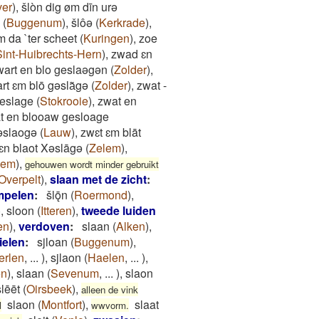
er
)
,
šlòn dig øm dīn urə
(
Buggenum
)
,
šlôə
(
Kerkrade
)
,
 da `ter scheet
(
Kuringen
)
,
zoe
Sint-Huibrechts-Hern
)
,
zwad ɛn
wart en blo geslaəgən
(
Zolder
)
,
rt ɛm blō gəsla͂gə
(
Zolder
)
,
zwat -
geslage
(
Stokrooie
)
,
zwat en
t en blooaw gesloage
əslaogə
(
Lauw
)
,
zwɛt ɛm blāt
ɛn blaot Xəslāgə
(
Zelem
)
,
sem
)
,
gehouwen wordt minder gebruikt
Overpelt
)
,
slaan met de zicht
:
mpelen
:
šlǭn
(
Roermond
)
,
)
,
sloon
(
Itteren
)
,
tweede luiden
en
)
,
verdoven
:
slaan
(
Alken
)
,
ielen
:
sjloan
(
Buggenum
)
,
erlen
,
...
)
,
sjlaon
(
Haelen
,
...
)
,
en
)
,
slaan
(
Sevenum
,
...
)
,
slaon
lēēt
(
Oirsbeek
)
,
alleen de vink
slaon
(
Montfort
)
,
slaat
l
wwvorm.