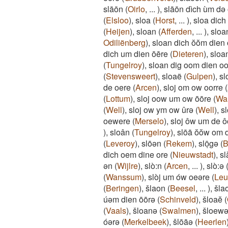
slāōn
(
Oirlo
,
...
)
,
slāōn dìch ùm də
(
Elsloo
)
,
sloa
(
Horst
,
...
)
,
sloa dich
(
Heijen
)
,
sloan
(
Afferden
,
...
)
,
sloa
Odiliënberg
)
,
sloan dich ŏŏm dien
dich um dien ōēre
(
Dieteren
)
,
sloa
(
Tungelroy
)
,
sloan dig oom dien o
(
Stevensweert
)
,
sloaë
(
Gulpen
)
,
sl
de oere
(
Arcen
)
,
sloj om ow oorre
(
(
Lottum
)
,
sloj oow um ow ōōre
(
Wa
(
Well
)
,
sloj ow ym ow ûrə
(
Well
)
,
s
oewere
(
Merselo
)
,
sloj ôw um de ô
)
,
sloân
(
Tungelroy
)
,
slōā ŏŏw om d
(
Leveroy
)
,
slōən
(
Rekem
)
,
slōͅgə
(
B
dich oem dine ore
(
Nieuwstadt
)
,
sl
ən
(
Wijlre
)
,
slò:n
(
Arcen
,
...
)
,
slò:ə
(
Wanssum
)
,
slòj um ów oeəre
(
Leu
(
Beringen
)
,
šlaon
(
Beesel
,
...
)
,
šl
úəm dien ōōrə
(
Schinveld
)
,
šloaĕ
(
(
Vaals
)
,
šloanə
(
Swalmen
)
,
šloew
óərə
(
Merkelbeek
)
,
šlōāə
(
Heerlen