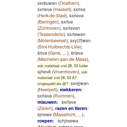
sxrēuwən
(
Oostham
)
,
sxrievə
(
Hasselt
)
,
sxrivə
(
Herk-de-Stad
)
,
sxriəvə
(
Beringen
)
,
sxrīvə
(
Zonhoven
)
,
sxrīəvən
(
Tessenderlo
)
,
sxrīəwən
(
Molenbeersel
)
,
sxy(3)̄wən
(
Sint-Huibrechts-Lille
)
,
šrivə
(
Genk
,
...
)
,
šrīəvə
(
Mechelen-aan-de-Maas
)
,
ook materiaal znd 28, 53 luider
sjrievĕ
(
Vroenhoven
)
,
ook
materiaal znd 28, 53 Á?
sxreͅi̯wən
omgespeld als @?
(
Neerpelt
)
,
mekkeren
:
sxriǝvǝ
(
Rummen
)
,
miauwen
:
sxrīəvə
(
Zelem
)
,
razen en tieren
:
sjriewe
(
Maastricht
,
...
)
,
roepen
:
schjreewə
(
Montfort
)
,
schreeuwen