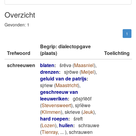
Overzicht
Gevonden:
1
1
Begrip: dialectopgave
Trefwoord
(plaats)
Toelichting
schreeuwen
blaten
:
šrēvǝ
(
Maasniel
)
,
drenzen
:
sjröwe
(
Meijel
)
,
geluid van de patrijs
:
sjriew
(
Maastricht
)
,
geschreeuw van
leeuweriken
:
gösjrīēöf
(
Stevensweert
)
,
sjrîêwe
(
Klimmen
)
,
skrieve
(
Jeuk
)
,
hard roepen
:
šreft
(
Lozen
)
,
huilen
:
schrauwe
(
Tienray
,
...
)
,
schrauwen