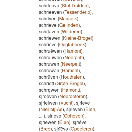
schrieəvə
(
Sint-Truiden
)
,
schrieəvən
(
Tessenderlo
)
,
schriven
(
Maaseik
)
,
schriəve
(
Gelinden
)
,
schriəven
(
Wilderen
)
,
schriəwen
(
Kleine-Brogel
)
,
schrīēve
(
Opglabbeek
)
,
schruĕwen
(
Hamont
)
,
schruuwen
(
Neerpelt
)
,
schruwen
(
Neerpelt
)
,
schruwən
(
Hamont
)
,
schrūven
(
Houthalen
)
,
schrïeft
(
Grote-Brogel
)
,
schrøͅwən
(
Hamont
)
,
sjreêven
(
Neeroeteren
)
,
sjriejwen
(
Vucht
)
,
sjrieve
(
Niel-bij-As
)
,
sjrieven
(
Elen
,
...
)
,
sjrievə
(
Ophoven
)
,
sjriewen
(
Elen
)
,
sjriêve
(
Bree
)
,
sjrīēvə
(
Opoeteren
)
,