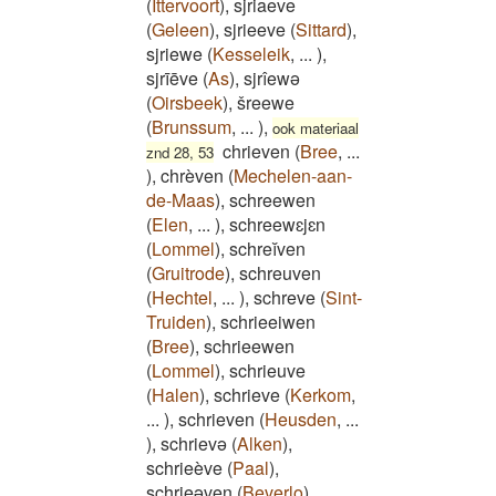
(
Ittervoort
)
,
sjriaeve
(
Geleen
)
,
sjrieeve
(
Sittard
)
,
sjriewe
(
Kesseleik
,
...
)
,
sjrīēve
(
As
)
,
sjrîewə
(
Oirsbeek
)
,
šreewe
(
Brunssum
,
...
)
,
ook materiaal
chrieven
(
Bree
,
...
znd 28, 53
)
,
chrèven
(
Mechelen-aan-
de-Maas
)
,
schreewen
(
Elen
,
...
)
,
schreewɛjɛn
(
Lommel
)
,
schreĭven
(
Gruitrode
)
,
schreuven
(
Hechtel
,
...
)
,
schreve
(
Sint-
Truiden
)
,
schrieeiwen
(
Bree
)
,
schrieewen
(
Lommel
)
,
schrieuve
(
Halen
)
,
schrieve
(
Kerkom
,
...
)
,
schrieven
(
Heusden
,
...
)
,
schrievə
(
Alken
)
,
schrieève
(
Paal
)
,
schrieəven
(
Beverlo
)
,