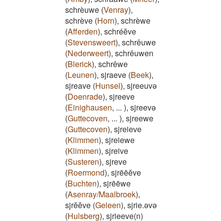
schrèuwe
(
Venray
)
,
schrève
(
Horn
)
,
schrèwe
(
Afferden
)
,
schréĕve
(
Stevensweert
)
,
schrêuwe
(
Nederweert
)
,
schrêuwen
(
Blerick
)
,
schrêwe
(
Leunen
)
,
sjraeve
(
Beek
)
,
sjreave
(
Hunsel
)
,
sjreeuvə
(
Doenrade
)
,
sjreeve
(
Einighausen
,
...
)
,
sjreevə
(
Guttecoven
,
...
)
,
sjreewe
(
Guttecoven
)
,
sjreieve
(
Klimmen
)
,
sjreiewe
(
Klimmen
)
,
sjreive
(
Susteren
)
,
sjreve
(
Roermond
)
,
sjrēēĕve
(
Buchten
)
,
sjrēēwe
(
Asenray/Maalbroek
)
,
sjrĕĕve
(
Geleen
)
,
sjrie.əvə
(
Hulsberg
)
,
sjrieeve(n)