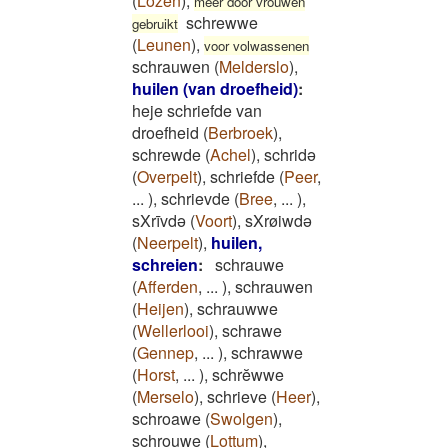
(
Lozen
)
,
meer door vrouwen
schrewwe
gebruikt
(
Leunen
)
,
voor volwassenen
schrauwen
(
Melderslo
)
,
huilen (van droefheid)
:
heje schriefde van
droefheid
(
Berbroek
)
,
schrewde
(
Achel
)
,
schridə
(
Overpelt
)
,
schriefde
(
Peer
,
...
)
,
schrievde
(
Bree
,
...
)
,
sXrīvdə
(
Voort
)
,
sXrøiwdə
(
Neerpelt
)
,
huilen,
schreien
:
schrauwe
(
Afferden
,
...
)
,
schrauwen
(
Heijen
)
,
schrauwwe
(
Wellerlooi
)
,
schrawe
(
Gennep
,
...
)
,
schrawwe
(
Horst
,
...
)
,
schrĕwwe
(
Merselo
)
,
schrieve
(
Heer
)
,
schroawe
(
Swolgen
)
,
schrouwe
(
Lottum
)
,