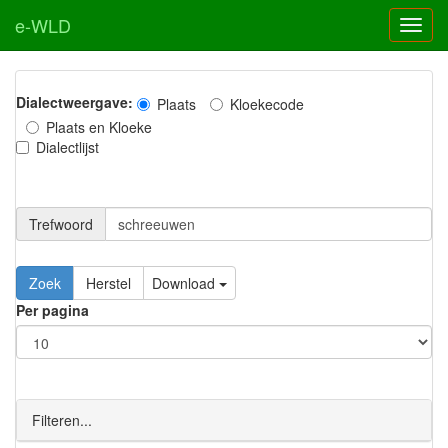
e-WLD
Dialectweergave:
Plaats
Kloekecode
Plaats en Kloeke
Dialectlijst
Trefwoord
Download
Per pagina
Filteren...