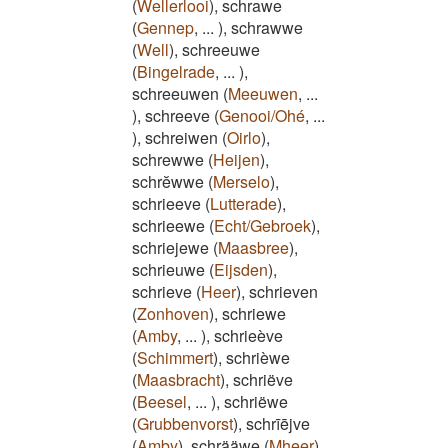
(
Wellerlooi
)
,
schrawe
(
Gennep
,
...
)
,
schrawwe
(
Well
)
,
schreeuwe
(
Bingelrade
,
...
)
,
schreeuwen
(
Meeuwen
,
...
)
,
schreeve
(
Genooi/Ohé
,
...
)
,
schreiwen
(
Oirlo
)
,
schrewwe
(
Heijen
)
,
schrĕwwe
(
Merselo
)
,
schrieeve
(
Lutterade
)
,
schrieewe
(
Echt/Gebroek
)
,
schriejewe
(
Maasbree
)
,
schrieuwe
(
Eijsden
)
,
schrieve
(
Heer
)
,
schrieven
(
Zonhoven
)
,
schriewe
(
Amby
,
...
)
,
schrieève
(
Schimmert
)
,
schrièwe
(
Maasbracht
)
,
schriëve
(
Beesel
,
...
)
,
schriëwe
(
Grubbenvorst
)
,
schrīējve
(
Amby
)
,
schrääwe
(
Mheer
)
,