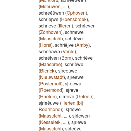
(
Meeuwen
,
...
)
,
schreĕŭwen
(
Ophoven
)
,
schriejwe
(
Hoensbroek
)
,
schrieve
(
Itteren
)
,
schrieven
(
Zonhoven
)
,
schriewe
(
Maastricht
)
,
schriēve
(
Horst
)
,
schrīējve
(
Amby
)
,
schrīēəwə
(
Venlo
)
,
schréiven
(
Born
)
,
schrîêve
(
Maasbree
)
,
schrîêwe
(
Blerick
)
,
sjreeuwe
(
Nieuwstadt
)
,
sjreewe
(
Posterholt
)
,
sjreewə
(
Roermond
)
,
sjreve
(
Haelen
)
,
sjrĕĕve
(
Geleen
)
,
sjrieēuwe
(
Herten (bij
Roermond)
)
,
sjriewe
(
Maastricht
,
...
)
,
sjriewen
(
Kesseleik
,
...
)
,
sjriewə
(
Maastricht
)
,
sjrieève