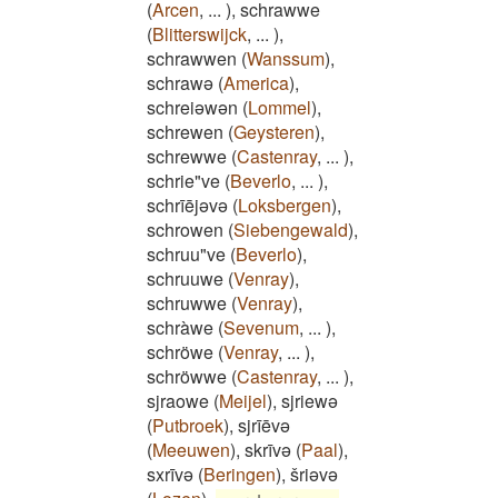
(
Arcen
,
...
)
,
schrawwe
(
Blitterswijck
,
...
)
,
schrawwen
(
Wanssum
)
,
schrawə
(
America
)
,
schreiəwən
(
Lommel
)
,
schrewen
(
Geysteren
)
,
schrewwe
(
Castenray
,
...
)
,
schrie"ve
(
Beverlo
,
...
)
,
schrīējəvə
(
Loksbergen
)
,
schrowen
(
Siebengewald
)
,
schruu"ve
(
Beverlo
)
,
schruuwe
(
Venray
)
,
schruwwe
(
Venray
)
,
schràwe
(
Sevenum
,
...
)
,
schröwe
(
Venray
,
...
)
,
schröwwe
(
Castenray
,
...
)
,
sjraowe
(
Meijel
)
,
sjriewə
(
Putbroek
)
,
sjrīēvə
(
Meeuwen
)
,
skrīvə
(
Paal
)
,
sxrīvə
(
Beringen
)
,
šriəvə