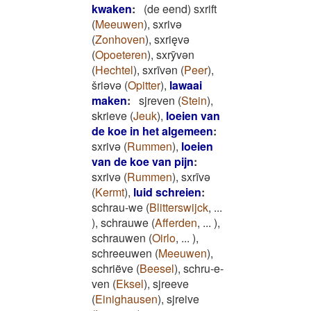
kwaken
:
(de eend) sxrift
(
Meeuwen
)
,
sxrivǝ
(
Zonhoven
)
,
sxrięvǝ
(
Opoeteren
)
,
sxrȳvǝn
(
Hechtel
)
,
sxrīvǝn
(
Peer
)
,
šriǝvǝ
(
Opitter
)
,
lawaai
maken
:
sjreven
(
Stein
)
,
skrieve
(
Jeuk
)
,
loeien van
de koe in het algemeen
:
sxrivǝ
(
Rummen
)
,
loeien
van de koe van pijn
:
sxrivǝ
(
Rummen
)
,
sxrīvǝ
(
Kermt
)
,
luid schreien
:
schrau-we
(
Blitterswijck
,
...
)
,
schrauwe
(
Afferden
,
...
)
,
schrauwen
(
Oirlo
,
...
)
,
schreeuwen
(
Meeuwen
)
,
schriëve
(
Beesel
)
,
schru-e-
ven
(
Eksel
)
,
sjreeve
(
Einighausen
)
,
sjreive