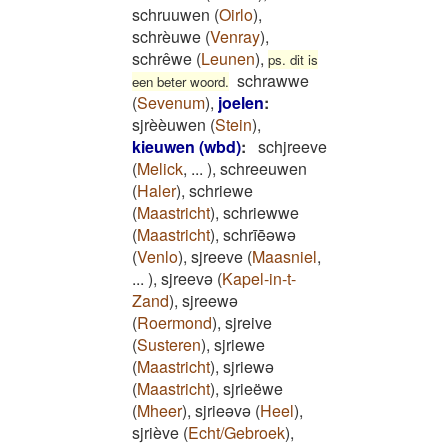
schruuwen
(
Oirlo
)
,
schrèuwe
(
Venray
)
,
schrêwe
(
Leunen
)
,
ps. dit is
schrawwe
een beter woord.
(
Sevenum
)
,
joelen
:
sjrèèuwen
(
Stein
)
,
kieuwen (wbd)
:
schjreeve
(
Melick
,
...
)
,
schreeuwen
(
Haler
)
,
schriewe
(
Maastricht
)
,
schriewwe
(
Maastricht
)
,
schrīēəwə
(
Venlo
)
,
sjreeve
(
Maasniel
,
...
)
,
sjreevə
(
Kapel-in-t-
Zand
)
,
sjreewə
(
Roermond
)
,
sjreive
(
Susteren
)
,
sjriewe
(
Maastricht
)
,
sjriewə
(
Maastricht
)
,
sjrieëwe
(
Mheer
)
,
sjrieəvə
(
Heel
)
,
sjriève
(
Echt/Gebroek
)
,