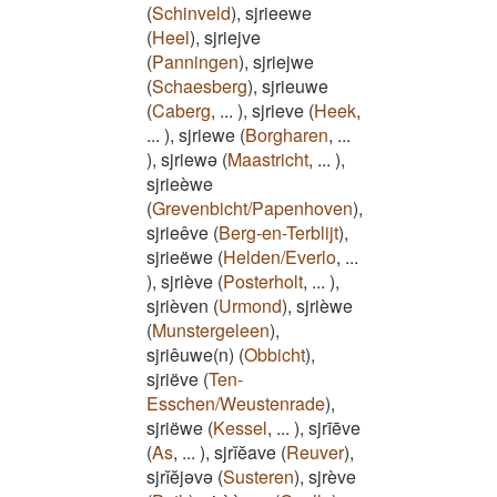
(
Schinveld
)
,
sjrieewe
(
Heel
)
,
sjriejve
(
Panningen
)
,
sjriejwe
(
Schaesberg
)
,
sjrieuwe
(
Caberg
,
...
)
,
sjrieve
(
Heek
,
...
)
,
sjriewe
(
Borgharen
,
...
)
,
sjriewə
(
Maastricht
,
...
)
,
sjrieèwe
(
Grevenbicht/Papenhoven
)
,
sjrieêve
(
Berg-en-Terblijt
)
,
sjrieëwe
(
Helden/Everlo
,
...
)
,
sjriève
(
Posterholt
,
...
)
,
sjrièven
(
Urmond
)
,
sjrièwe
(
Munstergeleen
)
,
sjriêuwe(n)
(
Obbicht
)
,
sjriëve
(
Ten-
Esschen/Weustenrade
)
,
sjriëwe
(
Kessel
,
...
)
,
sjrīēve
(
As
,
...
)
,
sjrĭĕave
(
Reuver
)
,
sjrĭĕjəvə
(
Susteren
)
,
sjrève