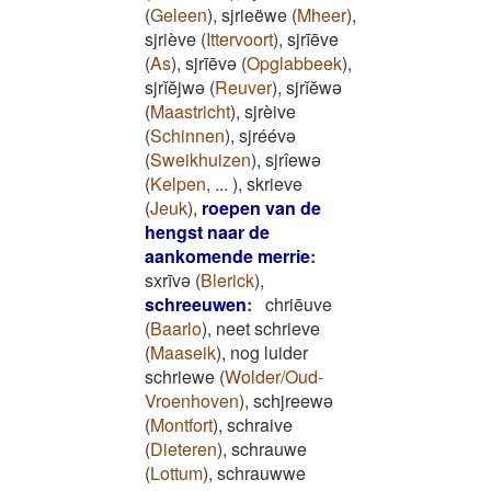
(
Geleen
)
,
sjrieëwe
(
Mheer
)
,
sjriève
(
Ittervoort
)
,
sjrīēve
(
As
)
,
sjrīēvə
(
Opglabbeek
)
,
sjrĭĕjwə
(
Reuver
)
,
sjrĭĕwə
(
Maastricht
)
,
sjrèive
(
Schinnen
)
,
sjréévə
(
Sweikhuizen
)
,
sjrîewə
(
Kelpen
,
...
)
,
skrieve
(
Jeuk
)
,
roepen van de
hengst naar de
aankomende merrie
:
sxrīvǝ
(
Blerick
)
,
schreeuwen
:
chriēuve
(
Baarlo
)
,
neet schrieve
(
Maaseik
)
,
nog luider
schriewe
(
Wolder/Oud-
Vroenhoven
)
,
schjreewə
(
Montfort
)
,
schraive
(
Dieteren
)
,
schrauwe
(
Lottum
)
,
schrauwwe