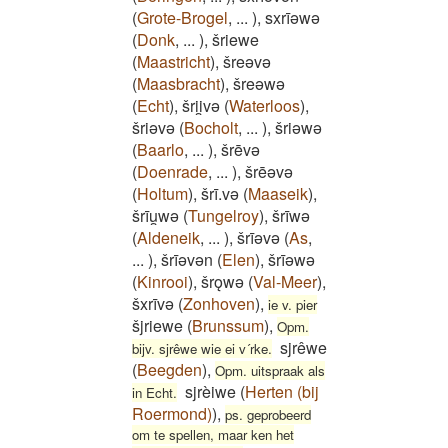
(
Grote-Brogel
,
...
)
,
sxrīǝwǝ
(
Donk
,
...
)
,
šriewe
(
Maastricht
)
,
šreǝvǝ
(
Maasbracht
)
,
šreǝwǝ
(
Echt
)
,
šrii̯vǝ
(
Waterloos
)
,
šriǝvǝ
(
Bocholt
,
...
)
,
šriǝwǝ
(
Baarlo
,
...
)
,
šrēvǝ
(
Doenrade
,
...
)
,
šrēǝvǝ
(
Holtum
)
,
šrī.vǝ
(
Maaseik
)
,
šrīu̯wǝ
(
Tungelroy
)
,
šrīwǝ
(
Aldeneik
,
...
)
,
šrīǝvǝ
(
As
,
...
)
,
šrīǝvǝn
(
Elen
)
,
šrīǝwǝ
(
Kinrooi
)
,
šrǫwǝ
(
Val-Meer
)
,
šxrīvǝ
(
Zonhoven
)
,
ie v. pier
šjriewe
(
Brunssum
)
,
Opm.
sjrêwe
bijv. sjrêwe wie ei v´rke.
(
Beegden
)
,
Opm. uitspraak als
sjrèiwe
(
Herten (bij
in Echt.
Roermond)
)
,
ps. geprobeerd
om te spellen, maar ken het