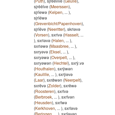
(
Puth
)
,
sjrèèvve
(
Geulle
)
,
sjrêêîve
(
Meerssen
)
,
sjrîewə
(
Kelpen
,
...
)
,
sjrîéwə
(
Grevenbicht/Papenhoven
)
,
sjrîêve
(
Neeritter
)
,
skriǝvǝ
(
Vorsen
)
,
sxrivǝ
(
Hasselt
,
...
)
,
sxriǝvǝ
(
Halen
,
...
)
,
sxriǝwǝ
(
Maasbree
,
...
)
,
sxryǝvǝ
(
Eksel
,
...
)
,
sxryǝwǝ
(
Overpelt
,
...
)
,
sxryǝwǝn
(
Hechtel
)
,
sxrȳ.vǝ
(
Houthalen
)
,
sxrȳwǝn
(
Kaulille
,
...
)
,
sxrȳǝvǝ
(
Laar
)
,
sxrø̄wǝn
(
Neerpelt
)
,
sxrēvǝ
(
Zolder
)
,
sxrēwǝ
(
Roosteren
)
,
sxrīvǝ
(
Berbroek
,
...
)
,
sxrīvǝn
(
Heusden
)
,
sxrīwǝ
(
Kerkhoven
,
...
)
,
sxrīǝvǝ
(
Beringen
,
...
)
,
sxrīǝvǝn