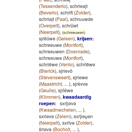
(
Tessenderlo
)
,
schrieəjt
(
Beverlo
)
,
schrift
(
Zolder
)
,
schriəjt
(
Paal
)
,
schruuwde
(
Overpelt
)
,
schrŭwt
(
Neerpelt
)
,
(schreeuwen)
sjrĕŭwe
(
Geleen
)
,
krijsen
:
schreeuwe
(
Montfort
)
,
schreeuwen
(
Doenrade
)
,
schreeuwə
(
Montfort
)
,
schriëwe
(
Venlo
)
,
schrīēwe
(
Blerick
)
,
sjrievö
(
Stevensweert
)
,
sjriewe
(
Maastricht
,
...
)
,
sjrèvve
(
Geulle
)
,
sjrîêwe
(
Klimmen
)
,
kwaadaardig
roepen
:
sxrii̯ǝvǝ
(
Kwaadmechelen
,
...
)
,
sxriǝvǝ
(
Zelem
)
,
sxrȳǝu̯ǝn
(
Neerpelt
)
,
sxrīvǝ
(
Zolder
)
,
šriǝvǝ
(
Bocholt
,
...
)
,