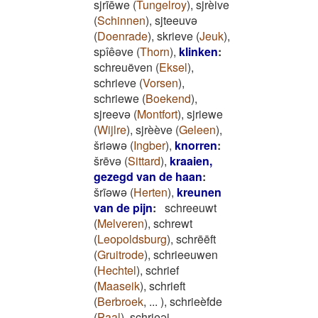
sjrīēwe
(
Tungelroy
)
,
sjrèive
(
Schinnen
)
,
sjteeuvə
(
Doenrade
)
,
skrieve
(
Jeuk
)
,
spîêəve
(
Thorn
)
,
klinken
:
schreuëven
(
Eksel
)
,
schrieve
(
Vorsen
)
,
schriewe
(
Boekend
)
,
sjreevə
(
Montfort
)
,
sjriewe
(
Wijlre
)
,
sjrèève
(
Geleen
)
,
šriəwə
(
Ingber
)
,
knorren
:
šrēvǝ
(
Sittard
)
,
kraaien,
gezegd van de haan
:
šrīǝwǝ
(
Herten
)
,
kreunen
van de pijn
:
schreeuwt
(
Melveren
)
,
schrewt
(
Leopoldsburg
)
,
schrēēft
(
Gruitrode
)
,
schrieeuwen
(
Hechtel
)
,
schrief
(
Maaseik
)
,
schrieft
(
Berbroek
,
...
)
,
schrieèfde
(
Paal
)
,
schrieəj