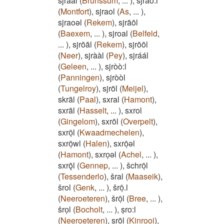
sjraal
(
Brunssum
,
...
)
,
sjrao:l
(
Montfort
)
,
sjraol
(
As
,
...
)
,
sjraoəl
(
Rekem
)
,
sjrāōl
(
Baexem
,
...
)
,
sjroal
(
Belfeld
,
...
)
,
sjrōāl
(
Rekem
)
,
sjrōōl
(
Neer
)
,
sjrààl
(
Pey
)
,
sjráál
(
Geleen
,
...
)
,
sjròò:l
(
Panningen
)
,
sjròòl
(
Tungelroy
)
,
sjröl
(
Meijel
)
,
skrāl
(
Paal
)
,
sxral
(
Hamont
)
,
sxrāl
(
Hasselt
,
...
)
,
sxrol
(
Gingelom
)
,
sxrōl
(
Overpelt
)
,
sxrōͅl
(
Kwaadmechelen
)
,
sxrōͅwl
(
Halen
)
,
sxrōͅəl
(
Hamont
)
,
sxroͅəl
(
Achel
,
...
)
,
sxrǭl
(
Gennep
,
...
)
,
šchrōͅl
(
Tessenderlo
)
,
šral
(
Maaseik
)
,
šrol
(
Genk
,
...
)
,
šrōͅ.l
(
Neeroeteren
)
,
šrōͅl
(
Bree
,
...
)
,
šroͅl
(
Bocholt
,
...
)
,
ṣro:l
(
Neeroeteren
)
,
ṣrōl
(
Kinrooi
)
,