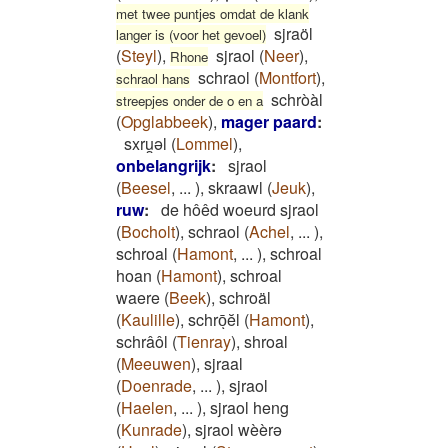
met twee puntjes omdat de klank
sjraöl
langer is (voor het gevoel)
(
Steyl
)
,
sjraol
(
Neer
)
,
Rhone
schraol
(
Montfort
)
,
schraol hans
schròàl
streepjes onder de o en a
(
Opglabbeek
)
,
mager paard
:
sxru̯ǝl
(
Lommel
)
,
onbelangrijk
:
sjraol
(
Beesel
,
...
)
,
skraawl
(
Jeuk
)
,
ruw
:
de hôêd woeurd sjraol
(
Bocholt
)
,
schraol
(
Achel
,
...
)
,
schroal
(
Hamont
,
...
)
,
schroal
hoan
(
Hamont
)
,
schroal
waere
(
Beek
)
,
schroäl
(
Kaulille
)
,
schrōͅĕl
(
Hamont
)
,
schrâôl
(
Tienray
)
,
shroal
(
Meeuwen
)
,
sjraal
(
Doenrade
,
...
)
,
sjraol
(
Haelen
,
...
)
,
sjraol heng
(
Kunrade
)
,
sjraol wèèrə