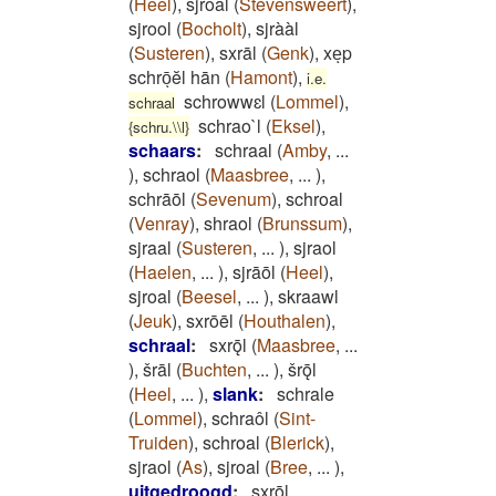
(
Heel
)
,
sjroal
(
Stevensweert
)
,
sjrool
(
Bocholt
)
,
sjrààl
(
Susteren
)
,
sxrāl
(
Genk
)
,
xeͅp
schrōͅĕl hān
(
Hamont
)
,
i.e.
schrowwɛl
(
Lommel
)
,
schraal
schrao`l
(
Eksel
)
,
{schru.\\l}
schaars
:
schraal
(
Amby
,
...
)
,
schraol
(
Maasbree
,
...
)
,
schrāōl
(
Sevenum
)
,
schroal
(
Venray
)
,
shraol
(
Brunssum
)
,
sjraal
(
Susteren
,
...
)
,
sjraol
(
Haelen
,
...
)
,
sjrāōl
(
Heel
)
,
sjroal
(
Beesel
,
...
)
,
skraawl
(
Jeuk
)
,
sxrōēl
(
Houthalen
)
,
schraal
:
sxrǭl
(
Maasbree
,
...
)
,
šrāl
(
Buchten
,
...
)
,
šrǭl
(
Heel
,
...
)
,
slank
:
schrale
(
Lommel
)
,
schraôl
(
Sint-
Truiden
)
,
schroal
(
Blerick
)
,
sjraol
(
As
)
,
sjroal
(
Bree
,
...
)
,
uitgedroogd
:
sxrōl