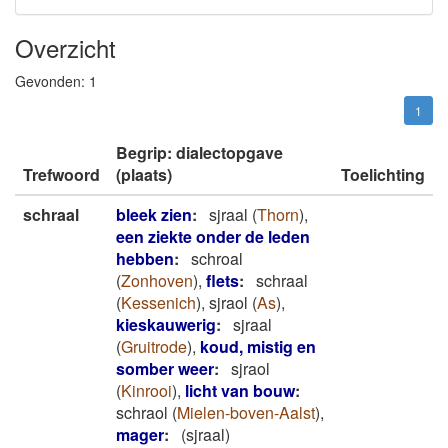
Overzicht
Gevonden:
1
1
Begrip: dialectopgave
Trefwoord
(plaats)
Toelichting
schraal
bleek zien
:
sjraal
(
Thorn
)
,
een ziekte onder de leden
hebben
:
schroal
(
Zonhoven
)
,
flets
:
schraal
(
Kessenich
)
,
sjraol
(
As
)
,
kieskauwerig
:
sjraal
(
Gruitrode
)
,
koud, mistig en
somber weer
:
sjraol
(
Kinrooi
)
,
licht van bouw
:
schraol
(
Mielen-boven-Aalst
)
,
mager
:
(sjraal)