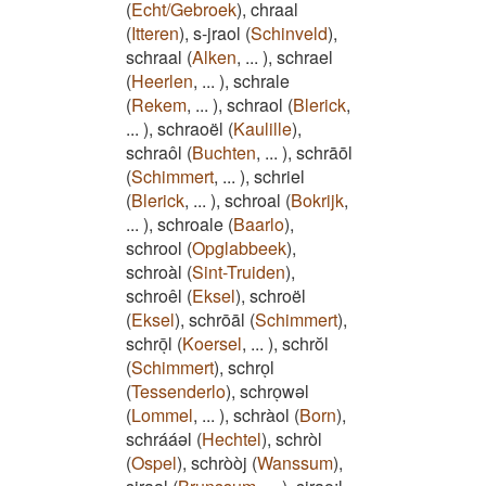
(
Echt/Gebroek
)
,
chraal
(
Itteren
)
,
s-jraol
(
Schinveld
)
,
schraal
(
Alken
,
...
)
,
schrael
(
Heerlen
,
...
)
,
schrale
(
Rekem
,
...
)
,
schraol
(
Blerick
,
...
)
,
schraoël
(
Kaulille
)
,
schraôl
(
Buchten
,
...
)
,
schrāōl
(
Schimmert
,
...
)
,
schriel
(
Blerick
,
...
)
,
schroal
(
Bokrijk
,
...
)
,
schroale
(
Baarlo
)
,
schrool
(
Opglabbeek
)
,
schroàl
(
Sint-Truiden
)
,
schroêl
(
Eksel
)
,
schroël
(
Eksel
)
,
schrōāl
(
Schimmert
)
,
schrōͅl
(
Koersel
,
...
)
,
schrŏl
(
Schimmert
)
,
schroͅl
(
Tessenderlo
)
,
schroͅwəl
(
Lommel
,
...
)
,
schràol
(
Born
)
,
schrááəl
(
Hechtel
)
,
schròl
(
Ospel
)
,
schròòj
(
Wanssum
)
,