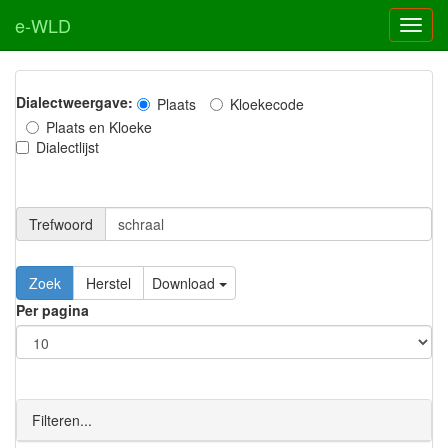
e-WLD
Dialectweergave:
Plaats
Kloekecode
Plaats en Kloeke
Dialectlijst
Trefwoord
Download
Per pagina
Filteren...