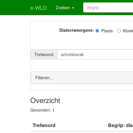
e-WLD
Zoeken
Dialectweergave:
Plaats
Kloe
Trefwoord
Filteren...
Overzicht
Gevonden:
1
Trefwoord
Begrip: dia