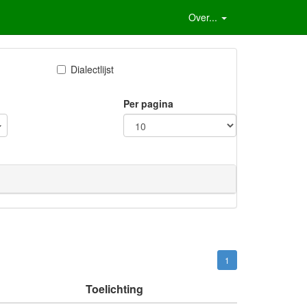
Over...
Dialectlijst
Per pagina
1
Toelichting