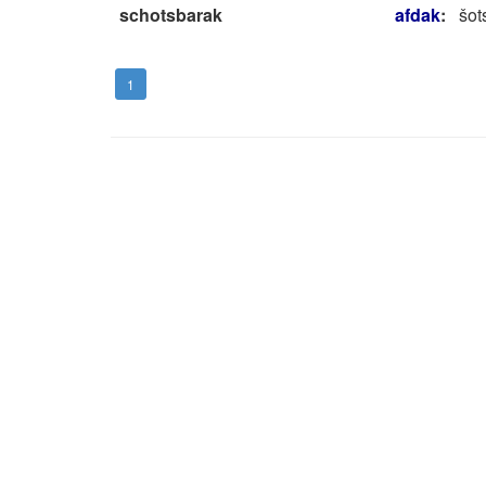
schotsbarak
afdak
:
šo
1