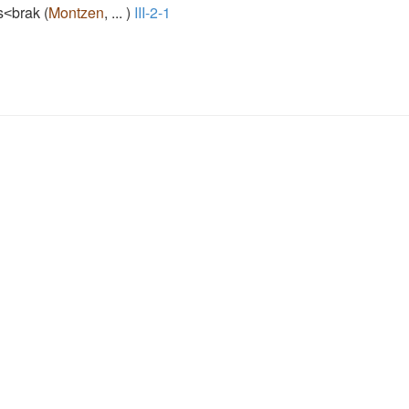
ts˂brak
(
Montzen
,
...
)
III-2-1