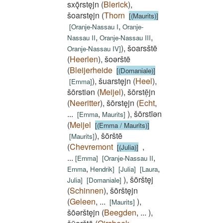
sxǭrstęjn
(
Blerick
)
,
šoarstęjn
(
Thorn
[(Maurits)]
,
[
Oranje-Nassau I
Oranje-
,
,
Nassau II
Oranje-Nassau III
)
,
šoarsštē
Oranje-Nassau IV
]
(
Heerlen
)
,
šoǝrštē
(
Bleijerheide
[(Domaniale)]
)
,
šuarstęjn
(
Heel
)
,
[
Emma
]
šōrstiǝn
(
Meijel
)
,
šōrstē̜jn
(
Neeritter
)
,
šōrstęjn
(
Echt
,
...
,
)
,
šōrstīǝn
[
Emma
Maurits
]
(
Meijel
[(Emma / Maurits)]
)
,
šōrštē
[
Maurits
]
(
Chevremont
,
[(Julia)]
...
,
[
Emma
]
[
Oranje-Nassau II
,
,
Emma
Hendrik
]
[
Julia
]
[
Laura
)
,
šōrštęj
Julia
]
[
Domaniale
]
(
Schinnen
)
,
šōrštęjn
(
Geleen
,
...
)
,
[
Maurits
]
šōǝrštęjn
(
Beegden
,
...
)
,