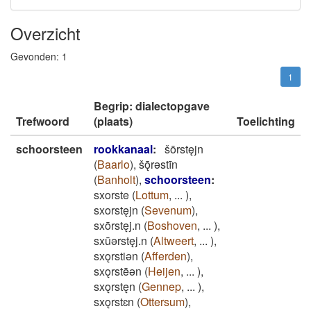
Overzicht
Gevonden:
1
1
Begrip: dialectopgave
Trefwoord
(plaats)
Toelichting
schoorsteen
rookkanaal
:
šōrstęjn
(
Baarlo
)
,
šǭrǝstīn
(
Banholt
)
,
schoorsteen
:
sxorste
(
Lottum
,
...
)
,
sxorstęjn
(
Sevenum
)
,
sxōrstęj.n
(
Boshoven
,
...
)
,
sxūǝrstęj.n
(
Altweert
,
...
)
,
sxǫrstiǝn
(
Afferden
)
,
sxǫrstēǝn
(
Heijen
,
...
)
,
sxǫrstęn
(
Gennep
,
...
)
,
sxǫrstɛn
(
Ottersum
)
,