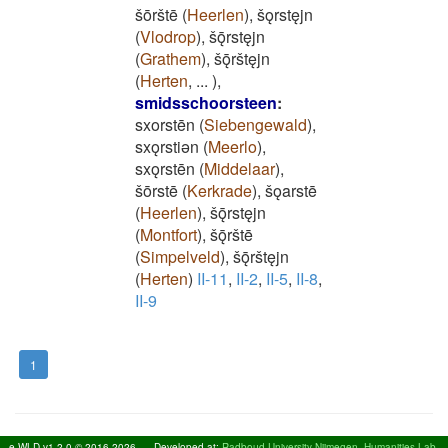
šōrštē
(
Heerlen
)
,
šǫrstęjn
(
Vlodrop
)
,
šǭrstęjn
(
Grathem
)
,
šǭrštęjn
(
Herten
,
...
)
,
smidsschoorsteen
:
sxorstēn
(
Siebengewald
)
,
sxǫrstiǝn
(
Meerlo
)
,
sxǫrstēn
(
Middelaar
)
,
šōrstē
(
Kerkrade
)
,
šǫarstē
(
Heerlen
)
,
šǭrstęjn
(
Montfort
)
,
šǭrštē
(
Simpelveld
)
,
šǭrštęjn
(
Herten
)
II-11
,
II-2
,
II-5
,
II-8
,
II-9
1
e-WLD v1.2.0 © 2016-2026
Developed at:
Radboud University Nijmegen, Humanities Lab,