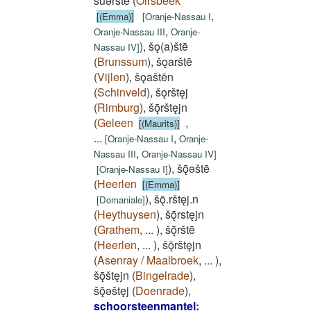
šūǝrštē
(
Oirsbeek
,
[(Emma)]
[
Oranje-Nassau I
,
Oranje-Nassau III
Oranje-
)
,
šǫ(a)štē
Nassau IV
]
(
Brunssum
)
,
šǫarštē
(
Vijlen
)
,
šǫaštēn
(
Schinveld
)
,
šǫrštęj
(
Rimburg
)
,
šǭrštęjn
(
Geleen
,
[(Maurits)]
...
,
[
Oranje-Nassau I
Oranje-
,
Nassau III
Oranje-Nassau IV
]
)
,
šǭǝštē
[
Oranje-Nassau I
]
(
Heerlen
[(Emma)]
)
,
šǭ.rštęj.n
[
Domaniale
]
(
Heythuysen
)
,
šǭrstęjn
(
Grathem
,
...
)
,
šǭrštē
(
Heerlen
,
...
)
,
šǭrštęjn
(
Asenray / Maalbroek
,
...
)
,
šǭštęjn
(
Bingelrade
)
,
šǭǝštęj
(
Doenrade
)
,
schoorsteenmantel
: