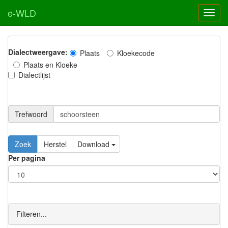
e-WLD
Dialectweergave:
Plaats
Kloekecode
Plaats en Kloeke
Dialectlijst
Trefwoord
Download
Per pagina
Filteren...