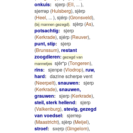
onkuis
:
sjerp
(
Ell
,
...
)
,
sjerrəp
(
Hulsberg
)
,
sjèrp
(
Heel
,
...
)
,
sjérp
(
Gronsveld
)
,
sjèrp
(
As
)
,
(bij mannen gezegd).
potsachtig
:
sjerp
(
Kerkrade
)
,
sjérp
(
Reuver
)
,
punt, stip
:
sjerp
(
Brunssum
)
,
restant
zoogdieren
:
gezegd van
sjêr"p
(
Tongeren
)
,
mannetjes
rins
:
sjenpe
(
Vlodrop
)
,
ruw,
hard
:
dazine scherpe vent
(
Neerpelt
)
,
snauwen
:
sjerp
(
Kerkrade
)
,
snauwen,
grauwen
:
sjerp
(
Kerkrade
)
,
steil, sterk hellend
:
sjerp
(
Valkenburg
)
,
stevig, gezegd
van voedsel
:
sjerrep
(
Maastricht
)
,
sjèrp
(
Meijel
)
,
stroef
:
sxeͅrp
(
Gingelom
)
,