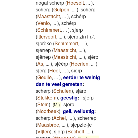
nogal scherp
(
Hoeselt
,
...
)
,
scherp
(
Gulpen
,
...
)
,
schèrp
(
Maastricht
,
...
)
,
schérp
(
Venlo
,
...
)
,
schêrp
(
Schimmert
,
...
)
,
sjerp
(
Ittervoort
,
...
)
,
sjerp zin in ⁄t
sjprèke
(
Schimmert
,
...
)
,
sjerrep
(
Maastricht
,
...
)
,
sjērrəp
(
Maastricht
,
...
)
,
sjèrp
(
As
,
...
)
,
sjèèrp
(
Heerlen
,
...
)
,
sjérp
(
Heel
,
...
)
,
sîerp
(
Geulle
,
...
)
,
eerder te weinig
dan te veel gemeten
:
scherp
(
Schulen
)
,
sjärp
(
Stokkem
)
,
geestig
:
sjerp
(
Stein
)
,
sjerp
(M.).
(
Noorbeek
)
,
geil, wellustig
:
scherp
(
Achel
,
...
)
,
scherrep
(
Maasbree
,
...
)
,
sjepzie-je
(
Vijlen
)
,
sjerp
(
Bocholt
,
...
)
,