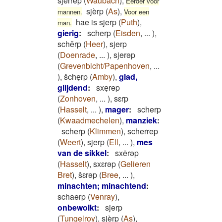
sjerrep
(
Waubach
)
,
Eerder voor
sjèrp
(
As
)
,
mannen.
Voor een
hae is sjerp
(
Puth
)
,
man.
gierig
:
scherp
(
Eisden
,
...
)
,
schĕrp
(
Heer
)
,
sjerp
(
Doenrade
,
...
)
,
sjerəp
(
Grevenbicht/Papenhoven
,
...
)
,
šcheͅrp
(
Amby
)
,
glad,
glijdend
:
sxeͅrep
(
Zonhoven
,
...
)
,
sɛrp
(
Hasselt
,
...
)
,
mager
:
scherp
(
Kwaadmechelen
)
,
manziek
:
scherp
(
Klimmen
)
,
scherrep
(
Weert
)
,
sjerp
(
Ell
,
...
)
,
mes
van de sikkel
:
sxērǝp
(
Hasselt
)
,
sxɛrǝp
(
Gelieren
Bret
)
,
šɛrǝp
(
Bree
,
...
)
,
minachten; minachtend
:
schaerp
(
Venray
)
,
onbewolkt
:
sjerp
(
Tungelroy
)
,
sjèrp
(
As
)
,