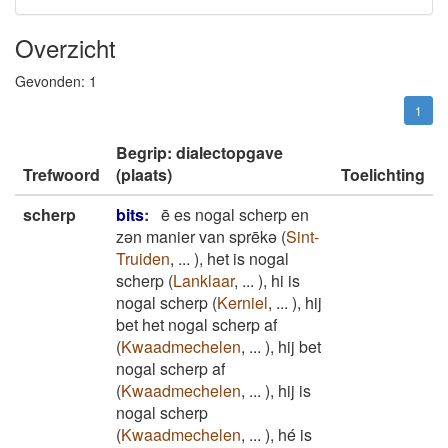
Overzicht
Gevonden:
1
1
Begrip: dialectopgave
Trefwoord
(plaats)
Toelichting
scherp
bits
:
ē es nogal scherp en
zən manier van sprēkə
(
Sint-
Truiden
,
...
)
,
het is nogal
scherp
(
Lanklaar
,
...
)
,
hi is
nogal scherp
(
Kerniel
,
...
)
,
hij
bet het nogal scherp af
(
Kwaadmechelen
,
...
)
,
hij bet
nogal scherp af
(
Kwaadmechelen
,
...
)
,
hij is
nogal scherp
(
Kwaadmechelen
,
...
)
,
hé is