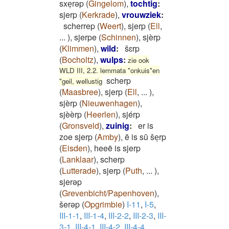
sxeͅrəp
(
Gingelom
)
,
tochtig
:
sjerp
(
Kerkrade
)
,
vrouwziek
:
scherrep
(
Weert
)
,
sjerp
(
Ell
,
...
)
,
sjerpe
(
Schinnen
)
,
sjèrp
(
Klimmen
)
,
wild
:
šɛrp
(
Bocholtz
)
,
wulps
:
zie ook
WLD III, 2.2. lemmata "onkuis"en
scherp
"geil, wellustig
(
Maasbree
)
,
sjerp
(
Ell
,
...
)
,
sjèrp
(
Nieuwenhagen
)
,
sjèèrp
(
Heerlen
)
,
sjérp
(
Gronsveld
)
,
zuinig
:
er is
zoe sjerp
(
Amby
)
,
ē is sū šeͅrp
(
Eisden
)
,
heeë is sjerp
(
Lanklaar
)
,
scherp
(
Lutterade
)
,
sjerp
(
Puth
,
...
)
,
sjerəp
(
Grevenbicht/Papenhoven
)
,
šerəp
(
Opgrimbie
)
I-11
,
I-5
,
III-1-1
,
III-1-4
,
III-2-2
,
III-2-3
,
III-
3-1
,
III-4-1
,
III-4-2
,
III-4-4