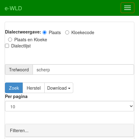
e-WLD
Dialectweergave:
Plaats
Kloekecode
Plaats en Kloeke
Dialectlijst
Trefwoord
Download
Per pagina
Filteren...