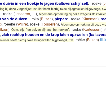
de duivin in een hoekje te jagen (baltsverschijnsel)
:
roeke
(
J
 bij deze vragenlijst: invuller heeft hierbij twee bijlagevellen bijgevoegd, t.w
:
roeke
(
Jesseren
,
...
)
,
Algemene opmerking bij deze vragenlijst: invuller 
n van de duiven
:
rōkə
(
Bilzen
)
,
piepen
:
rōēke
(
Klimmen
)
,
ro
t
)
,
roeêke
(
Wijlre
)
,
rōēkë
(
Tongeren
)
,
Algemene opmerking bij deze vrage
ilzen
)
,
roeke
(
Kortessem
)
,
Opm. bijv. "de duiven zijn aan het roeken".
,
zich rechtop houden en de krop laten opzwellen (baltsvers
roēke
(
Bilzen
)
III-
vuller heeft hierbij twee bijlagevellen bijgevoegd, t.w.