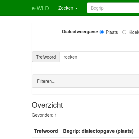
e-WLD
Zoeken
Dialectweergave:
Plaats
Kloe
Trefwoord
Filteren...
Overzicht
Gevonden:
1
Trefwoord
Begrip: dialectopgave (plaats)