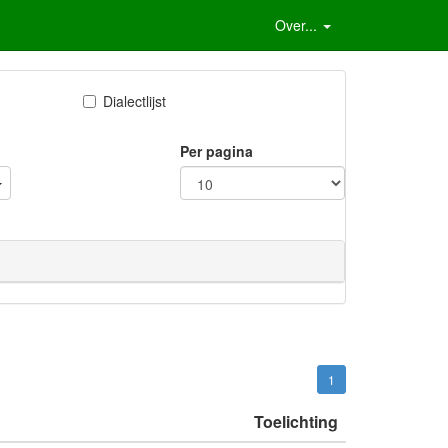
Over...
Dialectlijst
Per pagina
1
Toelichting