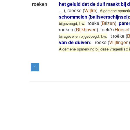
roeken
het geluid dat de duif maakt bij 
...
)
,
roeêke
(
Wijlre
)
,
Algemene opmerking
schommelen (baltsverschijnsel)
roēke
(
Bilzen
)
,
pare
bijgevoegd, t.w.
roeken
(
Rijkhoven
)
,
roekë
(
Hoesel
’t roēke
(
B
bijlagevellen bijgevoegd, t.w.
van de duiven
:
roeke
(
Vlijtingen
)
Algemene opmerking bij deze vragenlijst: in
1