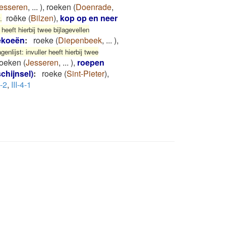
esseren
,
...
)
,
roeken
(
Doenrade
,
roēke
(
Bilzen
)
,
kop op en neer
.
heeft hierbij twee bijlagevellen
ekoeën
:
roeke
(
Diepenbeek
,
...
)
,
nlijst: invuller heeft hierbij twee
roeken
(
Jesseren
,
...
)
,
roepen
chijnsel)
:
roeke
(
Sint-Pieter
)
,
3-2
,
III-4-1