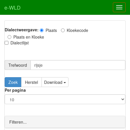
e-WLD
Dialectweergave:
Plaats
Kloekecode
Plaats en Kloeke
Dialectlijst
Trefwoord
Download
Per pagina
Filteren...