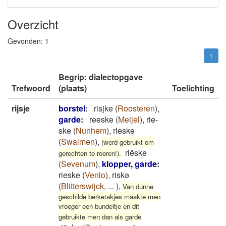
Overzicht
Gevonden:
1
1
Begrip: dialectopgave
Trefwoord
(plaats)
Toelichting
rijsje
borstel
:
risjke
(
Roosteren
)
,
garde
:
reeske
(
Meijel
)
,
rie-
ske
(
Nunhem
)
,
rieske
(
Swalmen
)
,
(werd gebruikt om
riëske
gerechten te roeren!).
(
Sevenum
)
,
klopper, garde
:
rieske
(
Venlo
)
,
riskə
(
Blitterswijck
,
...
)
,
Van dunne
geschilde berketakjes maakte men
vroeger een bundeltje en dit
gebruikte men dan als garde