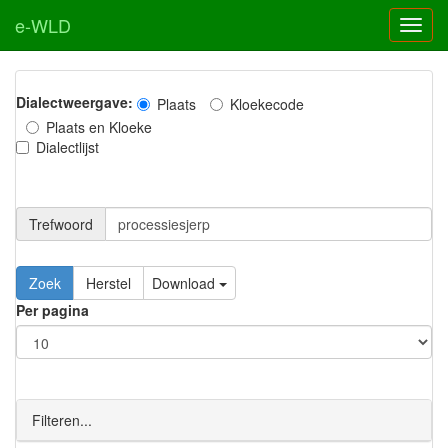
e-WLD
Dialectweergave:
Plaats
Kloekecode
Plaats en Kloeke
Dialectlijst
Trefwoord
Download
Per pagina
Filteren...