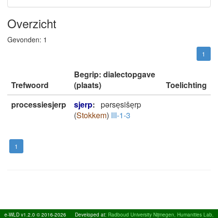
Overzicht
Gevonden:
1
1
Begrip: dialectopgave
Trefwoord
(plaats)
Toelichting
processiesjerp
sjerp
:
pərseͅsišeͅrp
(
Stokkem
)
III-1-3
1
e-WLD v1.2.0 © 2016-2026
Developed at:
Radboud University Nijmegen, Humanities Lab,