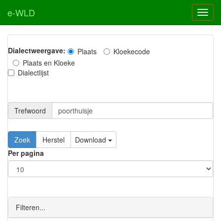
e-WLD
Dialectweergave:
Plaats
Kloekecode
Plaats en Kloeke
Dialectlijst
Trefwoord
Download
Per pagina
Filteren...