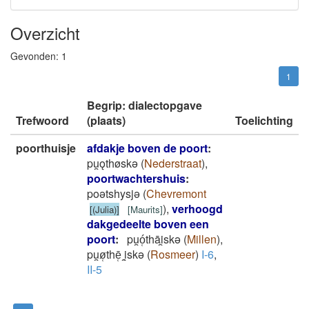
Overzicht
Gevonden:
1
1
Begrip: dialectopgave
Trefwoord
(plaats)
Toelichting
poorthuisje
afdakje boven de poort
:
pu̯ǫthøskǝ
(
Nederstraat
)
,
poortwachtershuis
:
poǝtshysjǝ
(
Chevremont
)
,
verhoogd
[(Julia)]
[
Maurits
]
dakgedeelte boven een
poort
:
pu̯ó̜thāi̯skǝ
(
Millen
)
,
pu̯ø̜thē̜ ̞i̯skǝ
(
Rosmeer
)
I-6
,
II-5