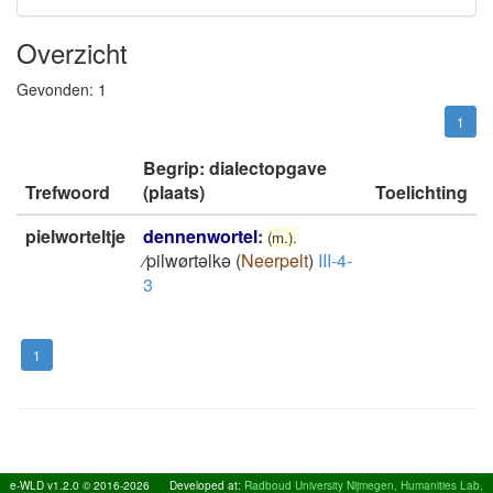
Overzicht
Gevonden:
1
1
Begrip: dialectopgave
Trefwoord
(plaats)
Toelichting
pielworteltje
dennenwortel
:
(m.).
⁄pilwørtəlkə
(
Neerpelt
)
III-4-
3
1
e-WLD v1.2.0 © 2016-2026
Developed at:
Radboud University Nijmegen, Humanities Lab,