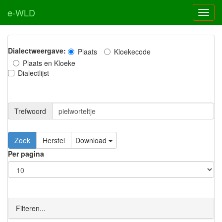
e-WLD
Dialectweergave:
Plaats
Kloekecode
Plaats en Kloeke
Dialectlijst
Trefwoord
Download
Per pagina
Filteren...