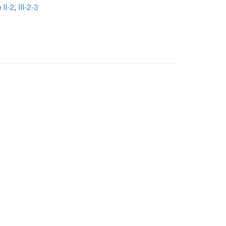
)
II-2
,
III-2-3