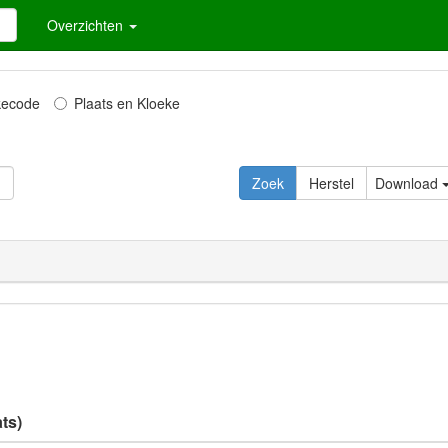
Overzichten
kecode
Plaats en Kloeke
Download
ts)