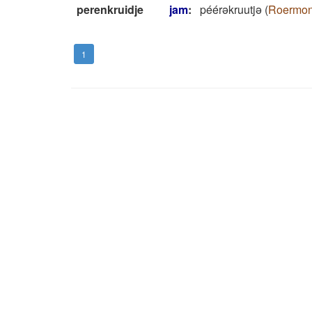
perenkruidje
jam
:
péérəkruutjə
(
Roermo
1