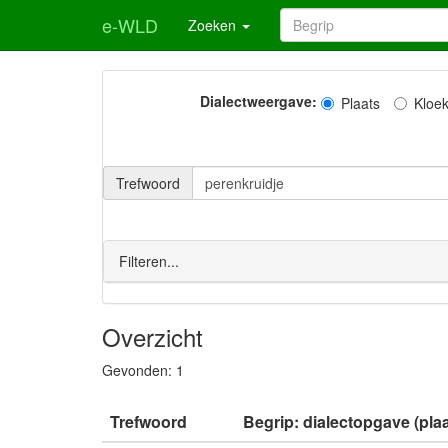
e-WLD
Zoeken
Dialectweergave:
Plaats
Kloe
Trefwoord
Filteren...
Overzicht
Gevonden:
1
Trefwoord
Begrip: dialectopgave (plaa