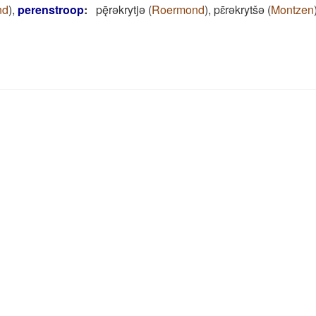
nd
)
,
perenstroop
:
pę̄rǝkrytjǝ
(
Roermond
)
,
pɛ̄rǝkrytšǝ
(
Montzen