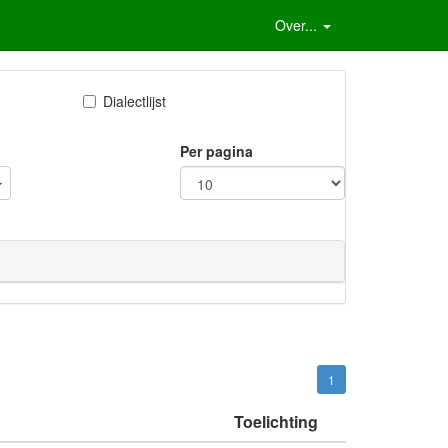
Over...
Dialectlijst
Per pagina
1
Toelichting