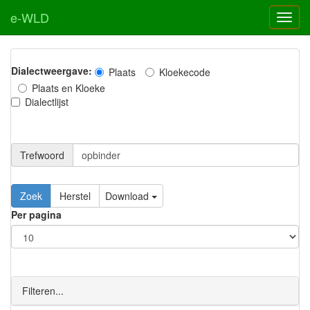
e-WLD
Dialectweergave:
Plaats
Kloekecode
Plaats en Kloeke
Dialectlijst
Trefwoord
Download
Per pagina
Filteren...