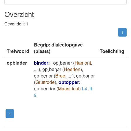
Overzicht
Gevonden:
1
1
Begrip: dialectopgave
Trefwoord
(plaats)
Toelichting
opbinder
binder
:
op˱benǝr
(
Hamont
,
...
)
,
ǫp˱beŋǝr
(
Heerlen
)
,
ǫp˱bęnǝr
(
Bree
,
...
)
,
ǫp˱bǝnǝr
(
Gruitrode
)
,
optopper
:
ǫp˱bendǝr
(
Maastricht
)
I-4
,
II-
9
1