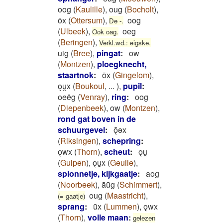
oog
(
Kaulille
)
,
oug
(
Bocholt
)
,
ōx
(
Ottersum
)
,
oog
De -.
(
Ulbeek
)
,
oeg
Ook oag.
(
Beringen
)
,
Verkl.wd.: eigske.
uig
(
Bree
)
,
pingat
:
ow
(
Montzen
)
,
ploegknecht,
staartnok
:
ōx
(
Gingelom
)
,
ǫu̯x
(
Boukoul
,
...
)
,
pupil
:
oeëg
(
Venray
)
,
ring
:
oog
(
Diepenbeek
)
,
ow
(
Montzen
)
,
rond gat boven in de
schuurgevel
:
ǭǝx
(
Riksingen
)
,
schepring
:
ǫwx
(
Thorn
)
,
scheut
:
ǫu̯
(
Gulpen
)
,
ǫu̯x
(
Geulle
)
,
spionnetje, kijkgaatje
:
aog
(
Noorbeek
)
,
āūg
(
Schimmert
)
,
oug
(
Maastricht
)
,
(= gaatje)
sprang
:
ūx
(
Lummen
)
,
ǫwx
(
Thorn
)
,
volle maan
:
gelezen