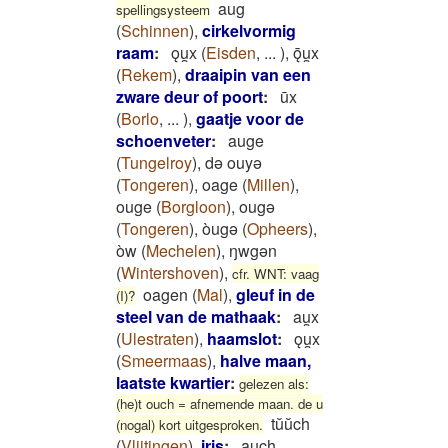
aug
spellingsysteem
(
Schinnen
)
,
cirkelvormig
raam
:
ǫu̯x
(
Eisden
,
...
)
,
ǭu̯x
(
Rekem
)
,
draaipin van een
zware deur of poort
:
ūx
(
Borlo
,
...
)
,
gaatje voor de
schoenveter
:
auge
(
Tungelroy
)
,
də ouyə
(
Tongeren
)
,
oage
(
Millen
)
,
ouge
(
Borgloon
)
,
ougə
(
Tongeren
)
,
òugə
(
Opheers
)
,
òw
(
Mechelen
)
,
ŋwgən
(
Wintershoven
)
,
cfr. WNT: vaag
oagen
(
Mal
)
,
gleuf in de
(I)?
steel van de mathaak
:
au̯x
(
Ulestraten
)
,
haamslot
:
ǫu̯x
(
Smeermaas
)
,
halve maan,
laatste kwartier
:
gelezen als:
(he)t ouch = afnemende maan. de u
tŭŭch
(nogal) kort uitgesproken.
(
Vlijtingen
)
,
iris
:
auch