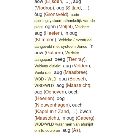
aow
(
Eijsden
,
...
)
,
aug
(
Vlodrop
)
,
oug
(
Sittard
,
...
)
,
ôug
(
Gronsveld
)
,
oude
spellingsysteem afhankelijk van de
ogen
(
Meijel
)
,
plant
Veldeke
aug
(
Haelen
)
,
’n oug
(
Klimmen
)
,
Veldeke / eventueel
’n
aangevuld met systeem Jones
auw
(
Gulpen
)
,
Veldeke
oeëg
(
Tienray
)
,
aangepast
aug
(
Velden
)
,
Veldens dialekt
aug
(
Maasbree
)
,
Venlo e.o.
oug
(
Beesel
)
,
WBD / WLD
aog
(
Maastricht
)
,
WBD/WLD
oag
(
Ophoven
)
,
ooch
(
Heerlen
)
,
oog
(
Nieuwenhagen
)
,
ouch
(
Kapel-in-t-Zand
,
...
)
,
òwch
(
Maastricht
)
,
’n oug
(
Caberg
)
,
WBD/WLD waar men van afsnijdt
aug
(
As
)
,
om te oculeren