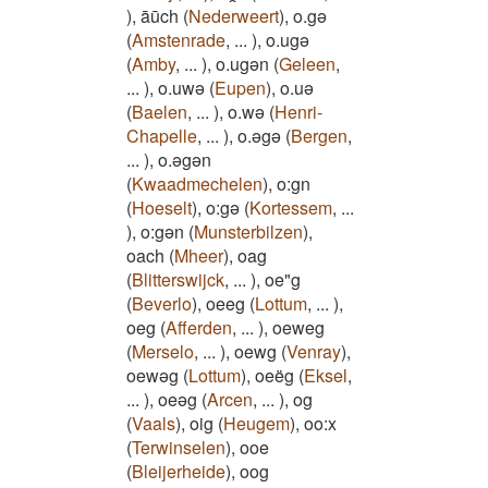
)
,
āūch
(
Nederweert
)
,
o.gə
(
Amstenrade
,
...
)
,
o.ugə
(
Amby
,
...
)
,
o.ugən
(
Geleen
,
...
)
,
o.uwə
(
Eupen
)
,
o.uə
(
Baelen
,
...
)
,
o.wə
(
Henri-
Chapelle
,
...
)
,
o.əgə
(
Bergen
,
...
)
,
o.əgən
(
Kwaadmechelen
)
,
o:gn
(
Hoeselt
)
,
o:gə
(
Kortessem
,
...
)
,
o:gən
(
Munsterbilzen
)
,
oach
(
Mheer
)
,
oag
(
Blitterswijck
,
...
)
,
oe"g
(
Beverlo
)
,
oeeg
(
Lottum
,
...
)
,
oeg
(
Afferden
,
...
)
,
oeweg
(
Merselo
,
...
)
,
oewg
(
Venray
)
,
oewəg
(
Lottum
)
,
oeëg
(
Eksel
,
...
)
,
oeəg
(
Arcen
,
...
)
,
og
(
Vaals
)
,
oig
(
Heugem
)
,
oo:x
(
Terwinselen
)
,
ooe
(
Bleijerheide
)
,
oog