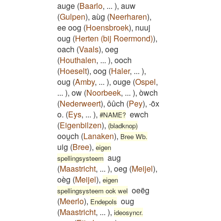
auge
(
Baarlo
,
...
)
,
auw
(
Gulpen
)
,
aùg
(
Neerharen
)
,
ee oog
(
Hoensbroek
)
,
nuuj
oug
(
Herten (bij Roermond)
)
,
oach
(
Vaals
)
,
oeg
(
Houthalen
,
...
)
,
ooch
(
Hoeselt
)
,
oog
(
Haler
,
...
)
,
oug
(
Amby
,
...
)
,
ouge
(
Ospel
,
...
)
,
ow
(
Noorbeek
,
...
)
,
òwch
(
Nederweert
)
,
ôûch
(
Pey
)
,
‧ōx
o.
(
Eys
,
...
)
,
ewch
#NAME?
(
Eigenbilzen
)
,
(bladknop)
oou̯ch
(
Lanaken
)
,
Bree Wb.
uig
(
Bree
)
,
eigen
aug
spellingsysteem
(
Maastricht
,
...
)
,
oeg
(
Meijel
)
,
oèg
(
Meijel
)
,
eigen
oeëg
spellingsysteem ook wel
(
Meerlo
)
,
oug
Endepols
(
Maastricht
,
...
)
,
ideosyncr.