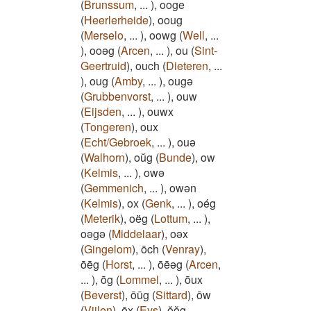
(
Brunssum
,
...
)
,
ooge
(
Heerlerheide
)
,
ooug
(
Merselo
,
...
)
,
oowg
(
Well
,
...
)
,
ooəg
(
Arcen
,
...
)
,
ou
(
Sint-
Geertruid
)
,
ouch
(
Dieteren
,
...
)
,
oug
(
Amby
,
...
)
,
ougə
(
Grubbenvorst
,
...
)
,
ouw
(
Eijsden
,
...
)
,
ouwx
(
Tongeren
)
,
oux
(
Echt/Gebroek
,
...
)
,
ouə
(
Walhorn
)
,
oŭg
(
Bunde
)
,
ow
(
Kelmis
,
...
)
,
owə
(
Gemmenich
,
...
)
,
owən
(
Kelmis
)
,
ox
(
Genk
,
...
)
,
oég
(
Meterik
)
,
oëg
(
Lottum
,
...
)
,
oəgə
(
Middelaar
)
,
oəx
(
Gingelom
)
,
ōch
(
Venray
)
,
ōēg
(
Horst
,
...
)
,
ōēəg
(
Arcen
,
...
)
,
ōg
(
Lommel
,
...
)
,
ōux
(
Beverst
)
,
ōūg
(
Sittard
)
,
ōw
(
Vijlen
)
,
ōx
(
Eys
)
,
ŏŏg