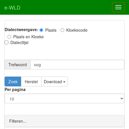
e-WLD
Dialectweergave:
Plaats
Kloekecode
Plaats en Kloeke
Dialectlijst
Trefwoord
Download
Per pagina
Filteren...