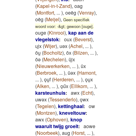
(
Kapel-in-t-Zand
)
,
oag
(
Montfort
,
...
)
,
oeëg
(
Venray
)
,
oëg
(
Meijel
)
,
Geen specifiek
woord voor: -&gt; gewoon [ouge].
ouge
(
Kinrooi
)
,
kap aan de
vlegelstok
:
oux
(
Beverst
)
,
ui̯x
(
Wijer
)
,
uǝx
(
Achel
,
...
)
,
ōu̯
(
Bocholtz
)
,
ōx
(
Bilzen
,
...
)
,
ōǝ
(
Mechelen
)
,
ūi̯x
(
Nieuwerkerken
,
...
)
,
ūx
(
Berbroek
,
...
)
,
ūǝx
(
Hamont
,
...
)
,
ǫu̯f
(
Herderen
,
...
)
,
ǫu̯x
(
Alken
,
...
)
,
ǫűx
(
Ellikom
,
...
)
,
karsteunhuis
:
awx
(
Echt
)
,
uwǝx
(
Tessenderlo
)
,
ǫwx
(
Tegelen
)
,
kettinghaal
:
ow
(
Montzen
)
,
kneveltouw
:
awx
(
Ophoven
)
,
knop
waaruit twijg groeit
:
aowe
(
Noorbeek
)
,
aug
(
Horst
,
...
)
,