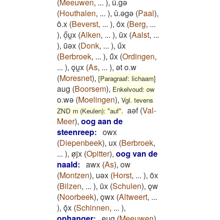
(
Meeuwen
,
...
)
,
û.gə
(
Houthalen
,
...
)
,
û.əgə
(
Paal
)
,
ō.x
(
Beverst
,
...
)
,
ōx
(
Berg
,
...
)
,
ő̜u̯x
(
Alken
,
...
)
,
ūx
(
Aalst
,
...
)
,
ūǝx
(
Donk
,
...
)
,
űx
(
Berbroek
,
...
)
,
ű̄x
(
Ordingen
,
...
)
,
ǫu̯x
(
As
,
...
)
,
ət o.w
(
Moresnet
)
,
[Paragraaf: lichaam]
aug
(
Boorsem
)
,
Enkelvoud: ow
o.wə
(
Moelingen
)
,
Vgl. tevens
aəf
(
Val-
ZND m (Keulen): "auf".
Meer
)
,
oog aan de
steenreep
:
owx
(
Diepenbeek
)
,
ux
(
Berbroek
,
...
)
,
ø̜jx
(
Opitter
)
,
oog van de
naald
:
awx
(
As
)
,
ow
(
Montzen
)
,
uǝx
(
Horst
,
...
)
,
ōx
(
Bilzen
,
...
)
,
ūx
(
Schulen
)
,
ǫw
(
Noorbeek
)
,
ǫwx
(
Altweert
,
...
)
,
ǭx
(
Schinnen
,
...
)
,
ophanger
:
eug
(
Meeuwen
)
,