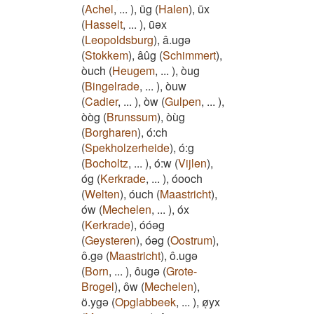
(
Achel
,
...
)
,
ūg
(
Halen
)
,
ūx
(
Hasselt
,
...
)
,
ūəx
(
Leopoldsburg
)
,
â.ugə
(
Stokkem
)
,
âûg
(
Schimmert
)
,
òuch
(
Heugem
,
...
)
,
òug
(
Bingelrade
,
...
)
,
òuw
(
Cadier
,
...
)
,
òw
(
Gulpen
,
...
)
,
òòg
(
Brunssum
)
,
òùg
(
Borgharen
)
,
ó:ch
(
Spekholzerheide
)
,
ó:g
(
Bocholtz
,
...
)
,
ó:w
(
Vijlen
)
,
óg
(
Kerkrade
,
...
)
,
óooch
(
Welten
)
,
óuch
(
Maastricht
)
,
ów
(
Mechelen
,
...
)
,
óx
(
Kerkrade
)
,
óóəg
(
Geysteren
)
,
óəg
(
Oostrum
)
,
ô.gə
(
Maastricht
)
,
ô.ugə
(
Born
,
...
)
,
ôugə
(
Grote-
Brogel
)
,
ôw
(
Mechelen
)
,
ö.ygə
(
Opglabbeek
,
...
)
,
øͅyx