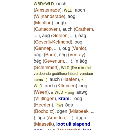
ooch
WBD\\WLD
(
Amstenrade
)
,
aoch
WLD
(
Wijnandsrade
)
,
aog
(
Montfort
)
,
aogh
(
Guttecoven
)
,
auch
(
Grathem
,
...
)
,
aug
(
Geleen
,
...
)
,
oag
(
Geverik/Kelmond
)
,
oog
(
Gennep
,
...
)
,
oug
(
Venlo
)
,
oágt
(
Born
)
,
ōēg
(
Venray
)
,
òèg
(
Sevenum
,
...
)
,
’n âôg
(
Schimmert
)
,
WLD (De o is niet
voldoende gedifferentiëerd; vandaar
auch
(
Haelen
)
,
soms –)
±
ouch
(
Klimmen
)
,
oug
WLD
(
Weert
)
,
aawg
± WLD = oog
(
Vlijtingen
)
,
kram
:
oog
(
Heerlen
)
,
ōgǝ
(mv)
(
Bocholtz
)
,
ōgǝn
(
Milsbeek
,
...
)
,
ūgǝ
(
America
,
...
)
,
ǭu̯gǝ
(
Maaseik
)
,
loot uit slapend