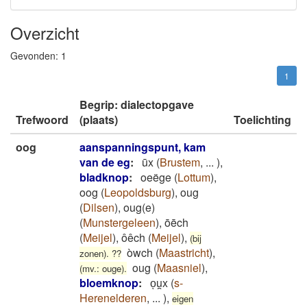
Overzicht
Gevonden:
1
1
Begrip: dialectopgave
Trefwoord
(plaats)
Toelichting
oog
aanspanningspunt, kam
van de eg
:
ūx
(
Brustem
,
...
)
,
bladknop
:
oeëge
(
Lottum
)
,
oog
(
Leopoldsburg
)
,
oug
(
Dilsen
)
,
oug(e)
(
Munstergeleen
)
,
ōēch
(
Meijel
)
,
ôêch
(
Meijel
)
,
(bij
òwch
(
Maastricht
)
,
zonen). ??
oug
(
Maasniel
)
,
(mv.: ouge).
bloemknop
:
oͅu̯x
(
s-
Herenelderen
,
...
)
,
eigen