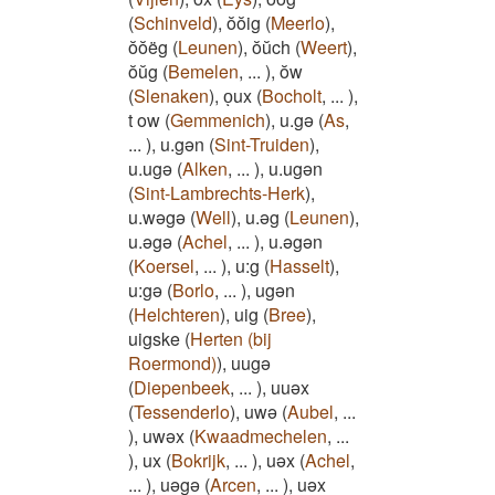
(
Schinveld
)
,
ŏŏig
(
Meerlo
)
,
ŏŏëg
(
Leunen
)
,
ŏŭch
(
Weert
)
,
ŏŭg
(
Bemelen
,
...
)
,
ŏw
(
Slenaken
)
,
oͅux
(
Bocholt
,
...
)
,
t ow
(
Gemmenich
)
,
u.gə
(
As
,
...
)
,
u.gən
(
Sint-Truiden
)
,
u.ugə
(
Alken
,
...
)
,
u.ugən
(
Sint-Lambrechts-Herk
)
,
u.wəgə
(
Well
)
,
u.əg
(
Leunen
)
,
u.əgə
(
Achel
,
...
)
,
u.əgən
(
Koersel
,
...
)
,
u:g
(
Hasselt
)
,
u:gə
(
Borlo
,
...
)
,
ugən
(
Helchteren
)
,
uig
(
Bree
)
,
uigske
(
Herten (bij
Roermond)
)
,
uugə
(
Diepenbeek
,
...
)
,
uuəx
(
Tessenderlo
)
,
uwə
(
Aubel
,
...
)
,
uwəx
(
Kwaadmechelen
,
...
)
,
ux
(
Bokrijk
,
...
)
,
uǝx
(
Achel
,
...
)
,
uəgə
(
Arcen
,
...
)
,
uəx