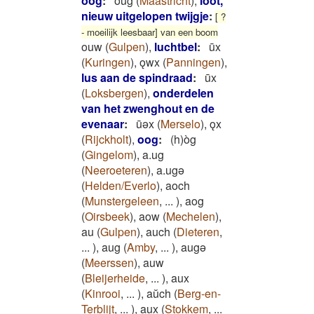
oog
:
oug
(
Maastricht
)
,
loot,
nieuw uitgelopen twijgje
:
[ ?
- moeilijk leesbaar] van een boom
ouw
(
Gulpen
)
,
luchtbel
:
ūx
(
Kuringen
)
,
ǫwx
(
Panningen
)
,
lus aan de spindraad
:
ūx
(
Loksbergen
)
,
onderdelen
van het zwenghout en de
evenaar
:
ūǝx
(
Merselo
)
,
ǫx
(
Rijckholt
)
,
oog
:
(h)òg
(
Gingelom
)
,
a.ug
(
Neeroeteren
)
,
a.ugə
(
Helden/Everlo
)
,
aoch
(
Munstergeleen
,
...
)
,
aog
(
Oirsbeek
)
,
aow
(
Mechelen
)
,
au
(
Gulpen
)
,
auch
(
Dieteren
,
...
)
,
aug
(
Amby
,
...
)
,
augə
(
Meerssen
)
,
auw
(
Bleijerheide
,
...
)
,
aux
(
Kinrooi
,
...
)
,
aŭch
(
Berg-en-
Terblijt
,
...
)
,
au̯x
(
Stokkem
,
...