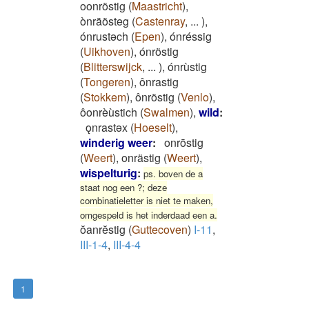
oonröstig
(
Maastricht
)
,
ònräösteg
(
Castenray
,
...
)
,
ónrustəch
(
Epen
)
,
ónréssig
(
Uikhoven
)
,
ónröstig
(
Blitterswijck
,
...
)
,
ónrùstig
(
Tongeren
)
,
ônrastig
(
Stokkem
)
,
ônröstig
(
Venlo
)
,
ôonrèùstich
(
Swalmen
)
,
wild
:
ǫnrastǝx
(
Hoeselt
)
,
winderig weer
:
onrōstig
(
Weert
)
,
onrästig
(
Weert
)
,
wispelturig
:
ps. boven de a
staat nog een ?; deze
combinatieletter is niet te maken,
omgespeld is het inderdaad een a.
ŏanrĕstig
(
Guttecoven
)
I-11
,
III-1-4
,
III-4-4
1