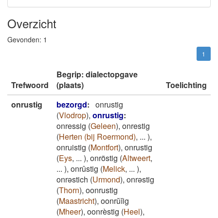
Overzicht
Gevonden:
1
1
Begrip: dialectopgave
Trefwoord
(plaats)
Toelichting
onrustig
bezorgd
:
onrustig
(
Vlodrop
)
,
onrustig
:
onressig
(
Geleen
)
,
onrestig
(
Herten (bij Roermond)
,
...
)
,
onruistig
(
Montfort
)
,
onrustig
(
Eys
,
...
)
,
onröstig
(
Altweert
,
...
)
,
onrûstig
(
Melick
,
...
)
,
onrəstich
(
Urmond
)
,
onrəstig
(
Thorn
)
,
oonrustig
(
Maastricht
)
,
oonrŭĭig
(
Mheer
)
,
oonrèstig
(
Heel
)
,