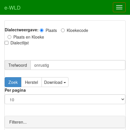
e-WLD
Dialectweergave:
Plaats
Kloekecode
Plaats en Kloeke
Dialectlijst
Trefwoord
Download
Per pagina
Filteren...