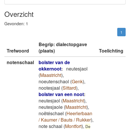
Overzicht
Gevonden:
1
1
Begrip: dialectopgave
Trefwoord
(plaats)
Toelichting
notenschaal
bolster van de
okkernoot
:
neutesjaol
(
Maastricht
)
,
noeutenschaol
(
Genk
)
,
nootesjaal
(
Sittard
)
,
bolster van een noot
:
neutesjaol
(
Maastricht
)
,
neutesjaole
(
Maastricht
)
,
noĕtéschael
(
Heerlerbaan
/ Kaumer / Bauts / Rukker
)
,
note schaal
(
Montfort
)
,
De