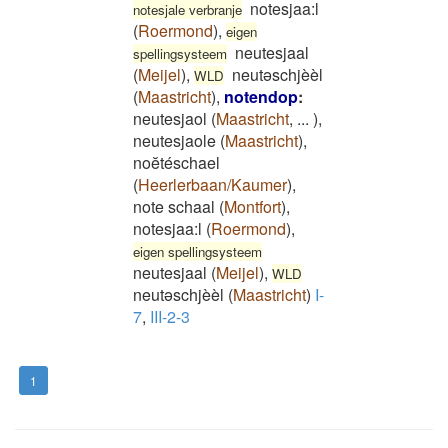
notesjaa:l
notesjale verbranje
(
Roermond
)
,
eigen
neutesjaal
spellingsysteem
(
Meijel
)
,
neutəschjèèl
WLD
(
Maastricht
)
,
notendop
:
neutesjaol
(
Maastricht
,
...
)
,
neutesjaole
(
Maastricht
)
,
noĕtéschael
(
Heerlerbaan/Kaumer
)
,
note schaal
(
Montfort
)
,
notesjaa:l
(
Roermond
)
,
eigen spellingsysteem
neutesjaal
(
Meijel
)
,
WLD
neutəschjèèl
(
Maastricht
)
I-
7
,
III-2-3
1