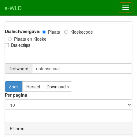
e-WLD
Dialectweergave:
Plaats
Kloekecode
Plaats en Kloeke
Dialectlijst
Trefwoord
Download
Per pagina
Filteren...