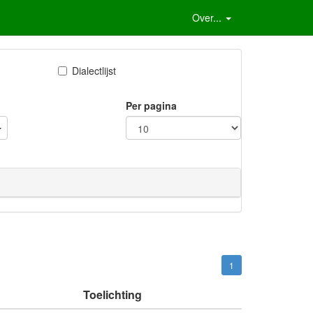
Over...
Dialectlijst
Per pagina
1
Toelichting