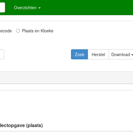
Overzichten
kecode
Plaats en Kloeke
Download
alectopgave (plaats)