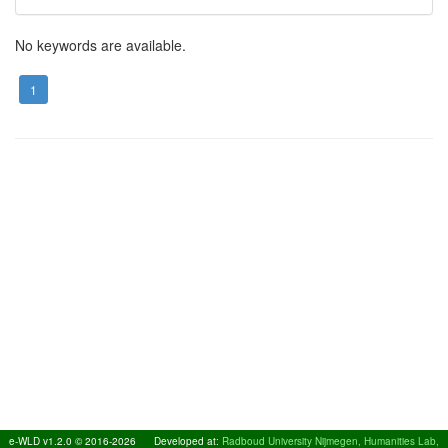
No keywords are available.
1
e-WLD v1.2.0 © 2016-2026
Developed at:
Radboud University Nijmegen, Humanities Lab,