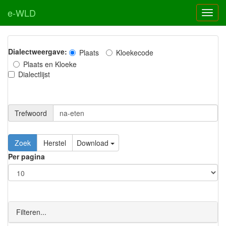
e-WLD
Dialectweergave:
Plaats
Kloekecode
Plaats en Kloeke
Dialectlijst
Trefwoord
Download
Per pagina
Filteren...