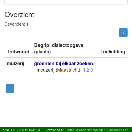
Overzicht
Gevonden:
1
1
Begrip: dialectopgave
Trefwoord
(plaats)
Toelichting
muizerij
groenten bij elkaar zoeken
:
meuzerij
(
Maastricht
)
III-2-3
1
e-WLD v1.2.0 © 2016-2026
Developed at:
Radboud University Nijmegen, Humanities Lab,