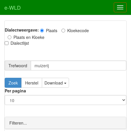
e-WLD
Dialectweergave:
Plaats
Kloekecode
Plaats en Kloeke
Dialectlijst
Trefwoord
Download
Per pagina
Filteren...