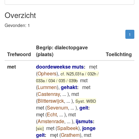
Overzicht
Gevonden:
1
1
Begrip: dialectopgave
Trefwoord
(plaats)
Toelichting
met
doordeweekse muts
:
meͅt
(
Opheers
)
,
cf. N25,031a / 032h /
mɛt
033a / 034 / 035 / 039b
(
Lummen
)
,
gehakt
:
met
(
Castenray
,
...
)
,
mɛt
(
Blitterswijck
,
...
)
,
Syst. WBD
met
(
Sevenum
,
...
)
,
geit
:
męt
(
Echt
,
...
)
,
mɛt
(
Amstenrade
,
...
)
,
ijsmuts
:
meͅt
(
Spalbeek
)
,
jonge
[sic]
geit
:
męt
(
Grathem
)
,
mɛt