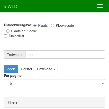
e-WLD
Dialectweergave:
Plaats
Kloekecode
Plaats en Kloeke
Dialectlijst
Trefwoord
Download
Per pagina
Filteren...