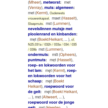
(
Mheer
)
,
metworst
:
met
(
Venray
)
,
muts: algemeen
:
met
(
Kermt
)
,
Ouderwets
maet
(
Hasselt
)
,
vrouwenkapsel.
mɛt
(
Lummen
)
,
Slaapmuts.
nevelslinnen mutsje met
plooienrand en kinbanden
:
meͅt
(
Boekt/Heikant
,
...
)
,
cf.
N25,031a / 032h / 033a / 034 / 035
mɛt
(
Lummen
)
,
/ 039b
ondermuts
:
mɛ̄t
(
Opheers
)
,
puntmuts
:
meͅt
(
Hasselt
)
,
roep- en lokwoorden voor
het lam
:
męt
(
Kermt
)
,
roep-
en lokwoorden voor het
schaap
:
męt
(
Boekt
Heikant
)
,
roepwoord voor
de geit
:
męt
(
Boekt Heikant
,
...
)
,
mɛt
(
Altweert
,
...
)
,
roepwoord voor de jonge
geit
:
mɛt
(
Heerlen
,
...
)
,