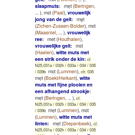
slaapmuts
:
meͅt
(
Beringen
,
...
)
,
mɛt
(
Paal
)
,
vrouwelijk
jong van de geit
:
męt
(
Zichen-Zussen-Bolder
)
,
mɛt
(
Maasniel
,
...
)
,
vrouwelijk
ree
:
met
(
Houthalen
)
,
vrouwelijke geit
:
mɛt
(
Haelen
)
,
witte muts met
een strik onder de kin
:
cf.
N25,031a / 032h / 033a / 034 / 035
mɛt
(
Lummen
)
,
/ 039b
cfr. 035
meͅt
(
Boekt/Heikant
)
,
witte
muts met fijne plooien en
een afhangend strookje
:
meͅt
(
Beringen
,
...
)
,
cf.
N25,031a / 032h / 033a / 034 / 035
meͅt
(
Lummen
)
,
mɛt
/ 039b
(
Lummen
)
,
witte muts met
linten
:
meͅt
(
Diepenbeek
)
,
cf.
N25,031a / 032h / 033a / 034 / 035