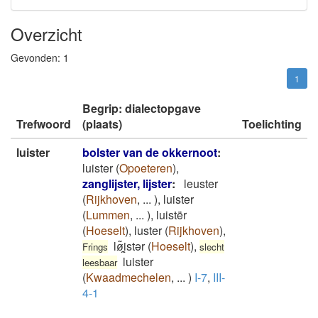
Overzicht
Gevonden:
1
1
Begrip: dialectopgave
Trefwoord
(plaats)
Toelichting
luister
bolster van de okkernoot
:
luister
(
Opoeteren
)
,
zanglijster, lijster
:
leuster
(
Rijkhoven
,
...
)
,
luister
(
Lummen
,
...
)
,
luistër
(
Hoeselt
)
,
luster
(
Rijkhoven
)
,
lø͂ͅi̯stər
(
Hoeselt
)
,
Frings
slecht
luister
leesbaar
(
Kwaadmechelen
,
...
)
I-7
,
III-
4-1