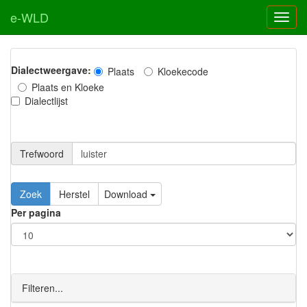
e-WLD
Dialectweergave:
Plaats
Kloekecode
Plaats en Kloeke
Dialectlijst
Trefwoord
Download
Per pagina
Filteren...