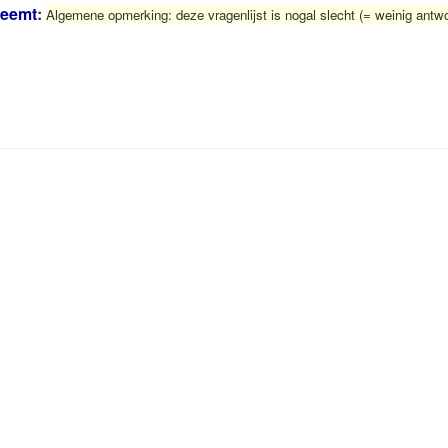
neemt
:
Algemene opmerking: deze vragenlijst is nogal slecht (= weinig antw