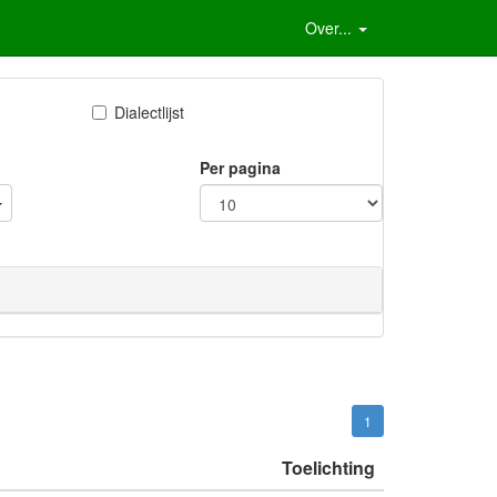
Over...
Dialectlijst
Per pagina
1
Toelichting