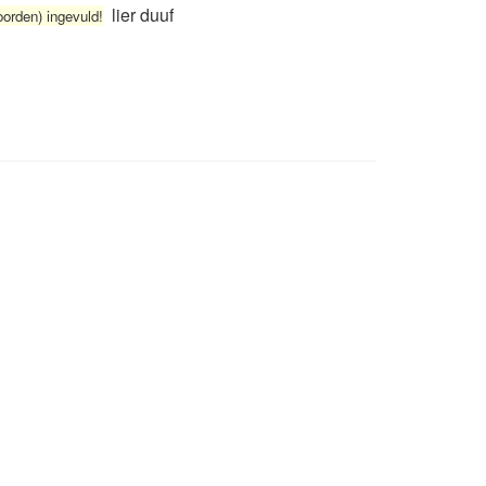
lier duuf
oorden) ingevuld!