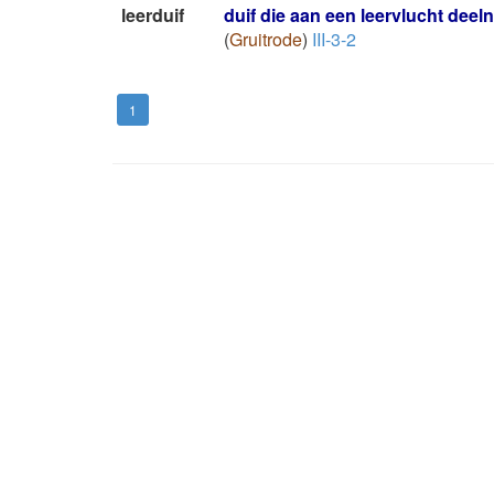
leerduif
duif die aan een leervlucht deel
(
Gruitrode
)
III-3-2
1