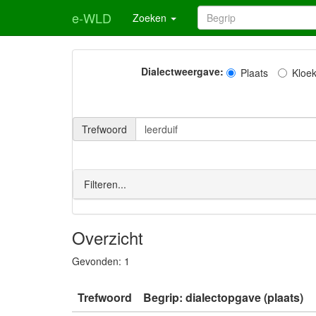
e-WLD
Zoeken
Dialectweergave:
Plaats
Kloe
Trefwoord
Filteren...
Overzicht
Gevonden:
1
Trefwoord
Begrip: dialectopgave (plaats)