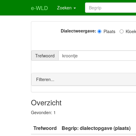
e-WLD
Zoeken
Dialectweergave:
Plaats
Kloe
Trefwoord
Filteren...
Overzicht
Gevonden:
1
Trefwoord
Begrip: dialectopgave (plaats)