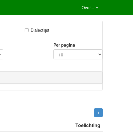
Over...
Dialectlijst
Per pagina
1
Toelichting