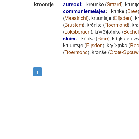
kroontje
aureool
:
kreunke
(
Sittard
)
,
kruntj
communiemeisjes
:
krinkə
(
Bree
(
Maastricht
)
,
kruuntsje
(
Eijsden
)
,
k
(
Brustem
)
,
krönke
(
Roermond
)
,
krø
(
Loksbergen
)
,
kry(3)̄[ə}nkə
(
Bochol
sluier
:
krinkə
(
Bree
)
,
kriŋkə eͅn v
kruuntsje
(
Eijsden
)
,
kry(3)̄nkə
(
Rot
(
Roermond
)
,
krønšə
(
Grote-Spouw
1