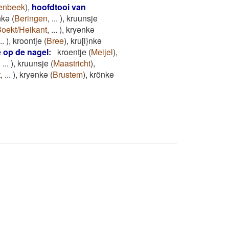
enbeek
)
,
hoofdtooi van
nkə
(
Beringen
,
...
)
,
kruunsje
oekt/Heikant
,
...
)
,
kryənkə
..
)
,
kroontje
(
Bree
)
,
kru[i}nkə
 op de nagel
:
kroentje
(
Meijel
)
,
,
...
)
,
kruunsje
(
Maastricht
)
,
t
,
...
)
,
kryənkə
(
Brustem
)
,
krönke