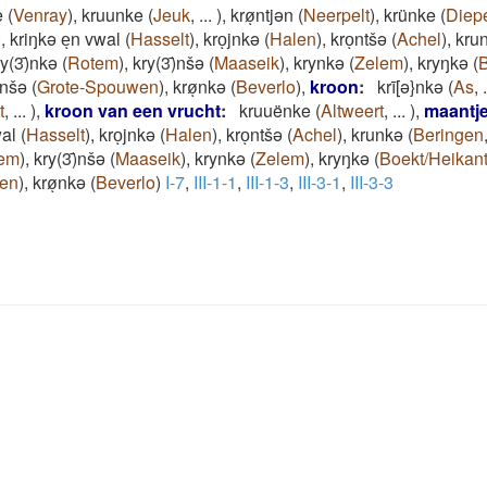
e
(
Venray
)
,
kruunke
(
Jeuk
,
...
)
,
krøͅntjən
(
Neerpelt
)
,
krünke
(
Diep
)
,
kriŋkə eͅn vwal
(
Hasselt
)
,
kroͅjnkə
(
Halen
)
,
kroͅntšə
(
Achel
)
,
kru
ry(3)̄nkə
(
Rotem
)
,
kry(3)̄nšə
(
Maaseik
)
,
krynkə
(
Zelem
)
,
kryŋkə
(
B
nšə
(
Grote-Spouwen
)
,
krøͅnkə
(
Beverlo
)
,
kroon
:
krī[ə}nkə
(
As
,
.
t
,
...
)
,
kroon van een vrucht
:
kruuënke
(
Altweert
,
...
)
,
maantje
wal
(
Hasselt
)
,
kroͅjnkə
(
Halen
)
,
kroͅntšə
(
Achel
)
,
krunkə
(
Beringen
em
)
,
kry(3)̄nšə
(
Maaseik
)
,
krynkə
(
Zelem
)
,
kryŋkə
(
Boekt/Heikan
en
)
,
krøͅnkə
(
Beverlo
)
I-7
,
III-1-1
,
III-1-3
,
III-3-1
,
III-3-3