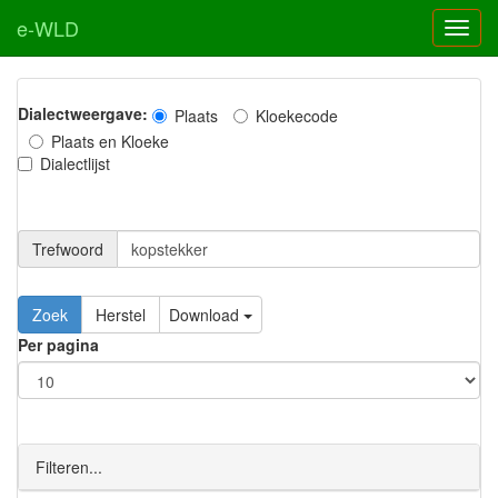
e-WLD
Dialectweergave:
Plaats
Kloekecode
Plaats en Kloeke
Dialectlijst
Trefwoord
Download
Per pagina
Filteren...