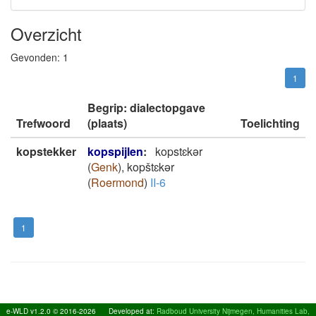
Overzicht
Gevonden:
1
1
Begrip: dialectopgave
Trefwoord
(plaats)
Toelichting
kopstekker
kopspijlen
:
kopstɛkǝr
(
Genk
)
,
kopštɛkǝr
(
Roermond
)
II-6
1
e-WLD v1.2.0 © 2016-2026
Developed at:
Radboud University Nijmegen, Humanities Lab,