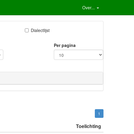
Over...
Dialectlijst
Per pagina
1
Toelichting