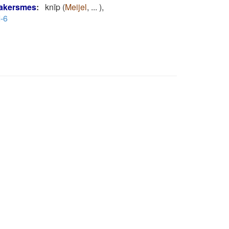
akersmes
:
knīp
(
Meijel
,
...
)
,
I-6