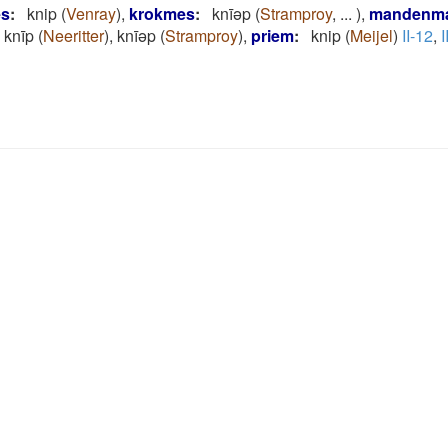
es
:
knip
(
Venray
)
,
krokmes
:
knīǝp
(
Stramproy
,
...
)
,
mandenm
knīp
(
Neeritter
)
,
knīǝp
(
Stramproy
)
,
priem
:
knip
(
Meijel
)
II-12
,
I