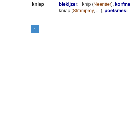
kniep
blekijzer
:
knīp
(
Neeritter
)
,
korfm
knīǝp
(
Stramproy
,
...
)
,
poetsmes
:
1