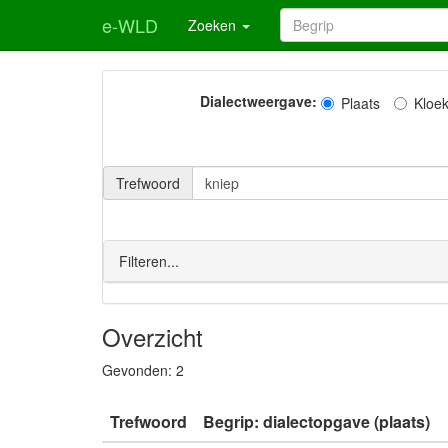
e-WLD
Zoeken
Dialectweergave:
Plaats
Kloe
Trefwoord
Filteren...
Overzicht
Gevonden:
2
Trefwoord
Begrip: dialectopgave (plaats)