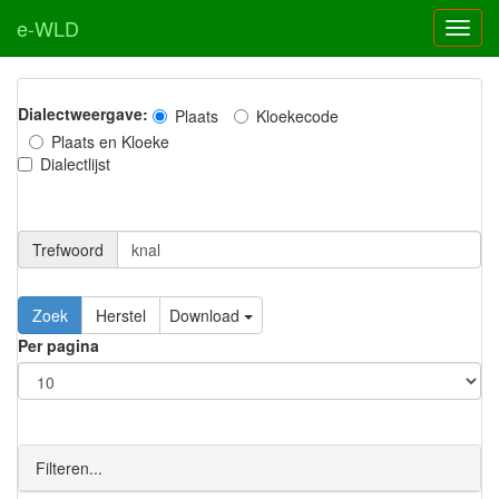
e-WLD
Dialectweergave:
Plaats
Kloekecode
Plaats en Kloeke
Dialectlijst
Trefwoord
Download
Per pagina
Filteren...