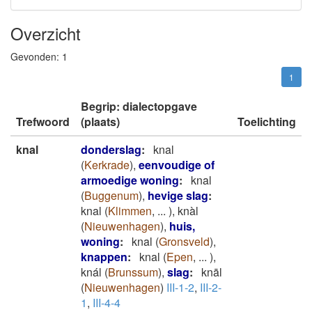
Overzicht
Gevonden:
1
1
Begrip: dialectopgave
Trefwoord
(plaats)
Toelichting
knal
donderslag
:
knal
(
Kerkrade
)
,
eenvoudige of
armoedige woning
:
knal
(
Buggenum
)
,
hevige slag
:
knal
(
Klimmen
,
...
)
,
knàl
(
Nieuwenhagen
)
,
huis,
woning
:
knal
(
Gronsveld
)
,
knappen
:
knal
(
Epen
,
...
)
,
knál
(
Brunssum
)
,
slag
:
knāl
(
Nieuwenhagen
)
III-1-2
,
III-2-
1
,
III-4-4