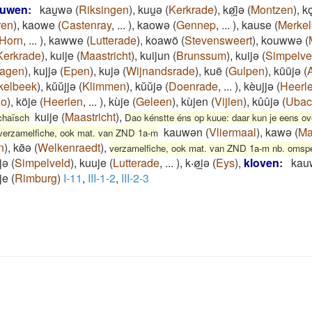
auwen
:
kau̯wǝ
(
Riksingen
)
,
kuu̯ǝ
(
Kerkrade
)
,
kø̜̄i̯ǝ
(
Montzen
)
,
k
eren
)
,
kaowe
(
Castenray
,
...
)
,
kaowə
(
Gennep
,
...
)
,
kause
(
Merke
Horn
,
...
)
,
kawwe
(
Lutterade
)
,
koawö
(
Stevensweert
)
,
kouwwə
(
Kerkrade
)
,
kuije
(
Maastricht
)
,
kuijun
(
Brunssum
)
,
kuijə
(
Simpelve
agen
)
,
kujjə
(
Epen
)
,
kujə
(
Wijnandsrade
)
,
kuë
(
Gulpen
)
,
kūūjə
(
kelbeek
)
,
kŭŭjjə
(
Klimmen
)
,
kŭŭjə
(
Doenrade
,
...
)
,
kèujjə
(
Heerl
lo
)
,
köje
(
Heerlen
,
...
)
,
kùje
(
Geleen
)
,
kùjen
(
Vijlen
)
,
kûûjə
(
Ubac
kuije
(
Maastricht
)
,
chaïsch
Dao kénstte éns op kuue: daar kun je eens o
kauwən
(
Vliermaal
)
,
kawə
(
Ma
verzamelfiche, ook mat. van ZND 1a-m
n
)
,
kø̄ə
(
Welkenraedt
)
,
verzamelfiche, ook mat. van ZND 1a-m nb. omspe
jə
(
Simpelveld
)
,
kuuje
(
Lutterade
,
...
)
,
k‧øͅi̯ə
(
Eys
)
,
kloven
:
kau
je
(
Rimburg
)
I-11
,
III-1-2
,
III-2-3