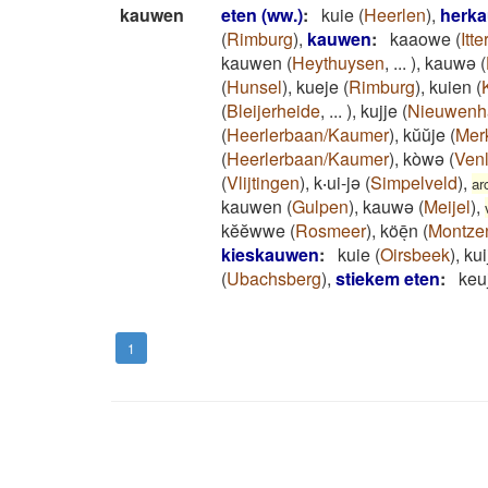
kauwen
eten (ww.)
:
kuie
(
Heerlen
)
,
herk
(
Rimburg
)
,
kauwen
:
kaaowe
(
Itt
kauwen
(
Heythuysen
,
...
)
,
kauwə
(
(
Hunsel
)
,
kueje
(
Rimburg
)
,
kuien
(
(
Bleijerheide
,
...
)
,
kujje
(
Nieuwenh
(
Heerlerbaan/Kaumer
)
,
kŭŭje
(
Mer
(
Heerlerbaan/Kaumer
)
,
kòwə
(
Ven
(
Vlijtingen
)
,
k‧ui-jə
(
Simpelveld
)
,
ar
kauwen
(
Gulpen
)
,
kauwə
(
Meijel
)
,
kĕĕwwe
(
Rosmeer
)
,
köēͅn
(
Montze
kieskauwen
:
kuie
(
Oirsbeek
)
,
kui
(
Ubachsberg
)
,
stiekem eten
:
keu
1