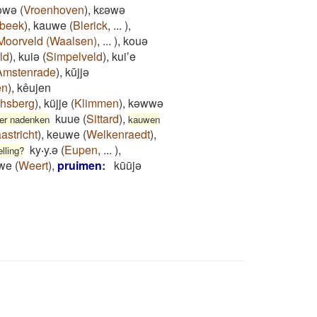
ǫwǝ
(
Vroenhoven
)
,
kɛǝwǝ
lbeek
)
,
kauwe
(
Blerick
,
...
)
,
Moorveld (Waalsen)
,
...
)
,
kouə
ld
)
,
kuiə
(
Simpelveld
)
,
kui’e
Amstenrade
)
,
kŭjjə
en
)
,
kêujen
hsberg
)
,
küjje
(
Klimmen
)
,
kəwwə
kuue
(
Sittard
)
,
ver nadenken
kauwen
astricht
)
,
keuwe
(
Welkenraedt
)
,
ky‧y.ə
(
Eupen
,
...
)
,
lling?
we
(
Weert
)
,
pruimen
:
kūūjə