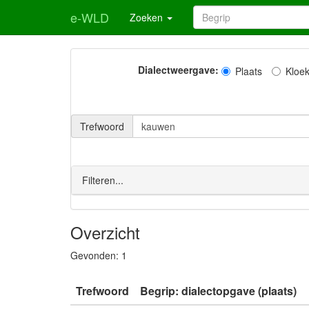
e-WLD
Zoeken
Dialectweergave:
Plaats
Kloe
Trefwoord
Filteren...
Overzicht
Gevonden:
1
Trefwoord
Begrip: dialectopgave (plaats)