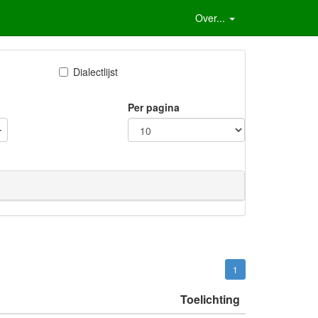
Over...
Dialectlijst
Per pagina
1
Toelichting