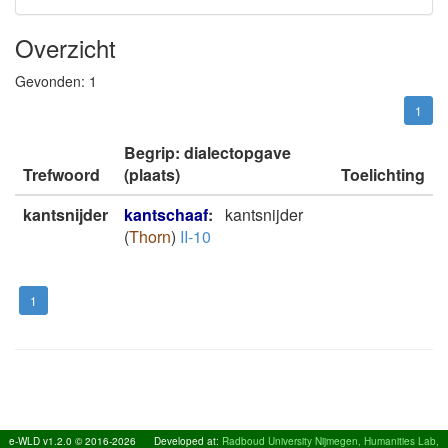
Overzicht
Gevonden:
1
1
Begrip: dialectopgave
Trefwoord
(plaats)
Toelichting
kantsnijder
kantschaaf
:
kantsnijder
(
Thorn
)
II-10
1
e-WLD v1.2.0 © 2016-2026
Developed at:
Radboud University Nijmegen, Humanities Lab,