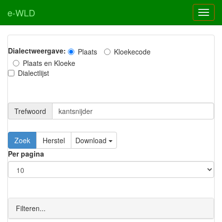
e-WLD
Dialectweergave:
Plaats
Kloekecode
Plaats en Kloeke
Dialectlijst
Trefwoord
Download
Per pagina
Filteren...