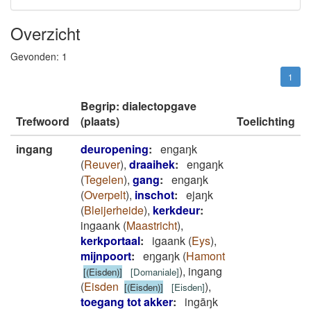
Overzicht
Gevonden:
1
1
Begrip: dialectopgave
Trefwoord
(plaats)
Toelichting
ingang
deuropening
:
engaŋk
(
Reuver
)
,
draaihek
:
engaŋk
(
Tegelen
)
,
gang
:
engaŋk
(
Overpelt
)
,
inschot
:
ejaŋk
(
Bleijerheide
)
,
kerkdeur
:
ingaank
(
Maastricht
)
,
kerkportaal
:
igaank
(
Eys
)
,
mijnpoort
:
eŋgaŋk
(
Hamont
)
,
ingang
[(Eisden)]
[
Domaniale
]
(
Eisden
)
,
[(Eisden)]
[
Eisden
]
toegang tot akker
:
ingāŋk