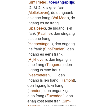
(
Sint Pieter
)
,
toegangsprijs
:
a͂n⁄cha͂nk is ēͅne fran⁄
(
Mettekoven
)
,
de eengaank
es eene frang
(
Val-Meer
)
,
de
ingang es ne frang
(
Spalbeek
)
,
de ingang is ⁄n
frank
(
Kaulille
)
,
den eingang
es eene frang
(
Hoepertingen
)
,
den engang
ine frank
(
Sint-Truiden
)
,
den
ingang es eens frank
(
Rijkhoven
)
,
den ingang is
eine frang
(
Tongeren
)
,
den
ingang is eine frank
(
Neeroeteren
,
...
)
,
den
ingang is ien frang
(
Hamont
)
,
den ingang is ⁄n frang
(
Landen
)
,
dən engank eͅs
äinə frang
(
Zutendaal
)
,
dən
eͅnaŋ kost ənnə fraŋ
(
Sint-