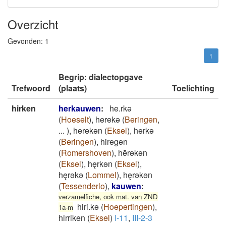
Overzicht
Gevonden:
1
1
Begrip: dialectopgave
Trefwoord
(plaats)
Toelichting
hirken
herkauwen
:
he.rkǝ
(
Hoeselt
)
,
herekǝ
(
Beringen
,
...
)
,
herekǝn
(
Eksel
)
,
herkǝ
(
Beringen
)
,
hiregǝn
(
Romershoven
)
,
hērǝkǝn
(
Eksel
)
,
hęrkǝn
(
Eksel
)
,
hęrǝkǝ
(
Lommel
)
,
hęrǝkǝn
(
Tessenderlo
)
,
kauwen
:
verzamelfiche, ook mat. van ZND
hiri.kə
(
Hoepertingen
)
,
1a-m
hirriken
(
Eksel
)
I-11
,
III-2-3