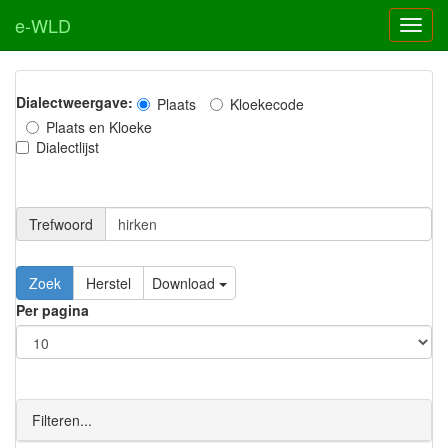
e-WLD
Dialectweergave:
Plaats
Kloekecode
Plaats en Kloeke
Dialectlijst
Trefwoord
Download
Per pagina
Filteren...