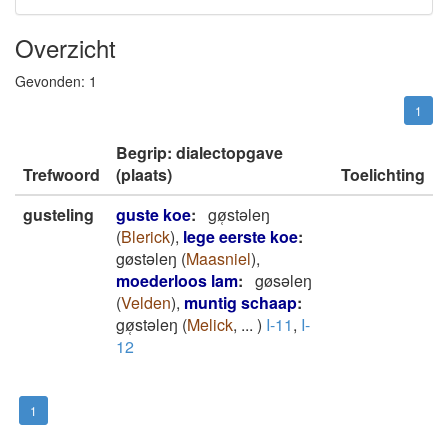
Overzicht
Gevonden:
1
1
Begrip: dialectopgave
Trefwoord
(plaats)
Toelichting
gusteling
guste koe
:
gø̜stǝleŋ
(
Blerick
)
,
lege eerste koe
:
gøstǝleŋ
(
Maasniel
)
,
moederloos lam
:
gøsǝleŋ
(
Velden
)
,
muntig schaap
:
gø̜stǝleŋ
(
Melick
,
...
)
I-11
,
I-
12
1