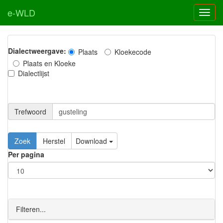
e-WLD
Dialectweergave:
Plaats
Kloekecode
Plaats en Kloeke
Dialectlijst
Trefwoord
Download
Per pagina
Filteren...