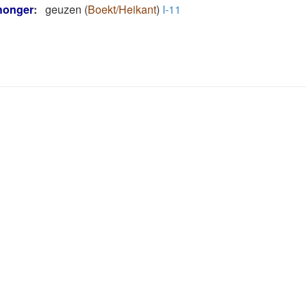
 honger
:
geuzen
(
Boekt/Heikant
)
I-11