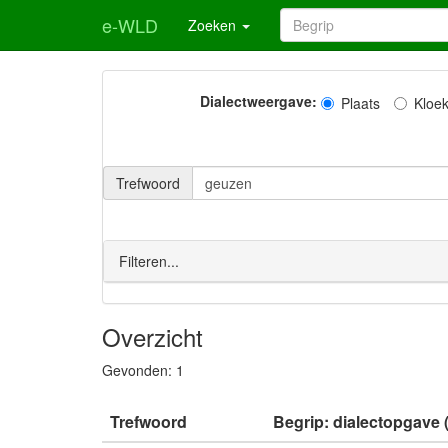
e-WLD
Zoeken
Dialectweergave:
Plaats
Kloe
Trefwoord
Filteren...
Overzicht
Gevonden:
1
Trefwoord
Begrip: dialectopgave (