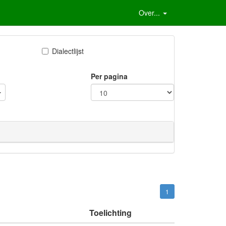
Over...
Dialectlijst
Per pagina
1
Toelichting