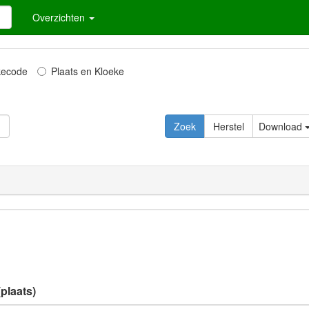
Overzichten
kecode
Plaats en Kloeke
Download
plaats)