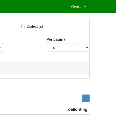
Over...
Dialectlijst
Per pagina
1
Toelichting