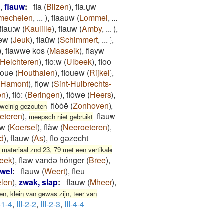
)
,
flauw
:
fla
(
Bilzen
)
,
fla.u̯w
mechelen
,
...
)
,
flaauw
(
Lommel
,
...
flau:w
(
Kaulille
)
,
flauw
(
Amby
,
...
)
,
uəw
(
Jeuk
)
,
flaūw
(
Schimmert
,
...
)
,
)
,
flawwe kos
(
Maaseik
)
,
flayw
Helchteren
)
,
flo:w
(
Ulbeek
)
,
floo
louə
(
Houthalen
)
,
flouəw
(
Rijkel
)
,
(
Hamont
)
,
floͅw
(
Sint-Huibrechts-
en
)
,
flò:
(
Beringen
)
,
flòwe
(
Heers
)
,
flòòë
(
Zonhoven
)
,
e weinig gezouten
eteren
)
,
flauw
meepsch niet gebruikt
uw
(
Koersel
)
,
flàw
(
Neeroeteren
)
,
ad
)
,
flauw
(
As
)
,
flo gəzecht
 materiaal znd 23, 79 met een vertikale
eek
)
,
flaw vandə hónger
(
Bree
)
,
wel
:
flauw
(
Weert
)
,
fleu
len
)
,
zwak, slap
:
flauw
(
Mheer
)
,
, klein van gewas zijn, teer van
I-1-4
,
III-2-2
,
III-2-3
,
III-4-4