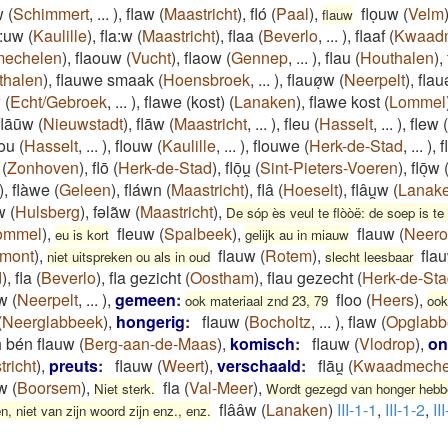
w
(
Schimmert
,
...
)
,
flaw
(
Maastricht
)
,
fló
(
Paal
)
,
floͅuw
(
Velm
flauw
a:uw
(
Kaulille
)
,
fla:w
(
Maastricht
)
,
flaa
(
Beverlo
,
...
)
,
flaaf
(
Kwaad
echelen
)
,
flaouw
(
Vucht
)
,
flaow
(
Gennep
,
...
)
,
flau
(
Houthalen
)
,
thalen
)
,
flauwe smaak
(
Hoensbroek
,
...
)
,
flauøͅw
(
Neerpelt
)
,
fla
w
(
Echt/Gebroek
,
...
)
,
flawe (kost)
(
Lanaken
)
,
flawe kost
(
Lommel
flāūw
(
Nieuwstadt
)
,
flāw
(
Maastricht
,
...
)
,
fleu
(
Hasselt
,
...
)
,
flew
(
lou
(
Hasselt
,
...
)
,
flouw
(
Kaulille
,
...
)
,
flouwe
(
Herk-de-Stad
,
...
)
,
f
(
Zonhoven
)
,
flō
(
Herk-de-Stad
)
,
flōͅu̯
(
Sint-Pieters-Voeren
)
,
flōͅw
)
,
flàwe
(
Geleen
)
,
fláwn
(
Maastricht
)
,
flâ
(
Hoeselt
)
,
flâu̯w
(
Lanak
w
(
Hulsberg
)
,
fəla͂w
(
Maastricht
)
,
De sóp ès veul te flòòë: de soep is t
ommel
)
,
fleuw
(
Spalbeek
)
,
flauw
(
Neero
eu is kort
gelijk au in miauw
mont
)
,
flauw
(
Rotem
)
,
fla
niet uitspreken ou als in oud
slecht leesbaar
d
)
,
fla
(
Beverlo
)
,
fla gezicht
(
Oostham
)
,
flau gezecht
(
Herk-de-St
uw
(
Neerpelt
,
...
)
,
gemeen
:
floo
(
Heers
)
,
ook materiaal znd 23, 79
ook
(
Neerglabbeek
)
,
hongerig
:
flauw
(
Bocholtz
,
...
)
,
flaw
(
Opglabb
h bén flauw
(
Berg-aan-de-Maas
)
,
komisch
:
flauw
(
Vlodrop
)
,
on
richt
)
,
preuts
:
flauw
(
Weert
)
,
verschaald
:
flāu̯
(
Kwaadmeche
aw
(
Boorsem
)
,
fla
(
Val-Meer
)
,
Niet sterk.
Wordt gezegd van honger hebben
flââw
(
Lanaken
)
III-1-1
,
III-1-2
,
II
n, niet van zijn woord zijn enz., enz.