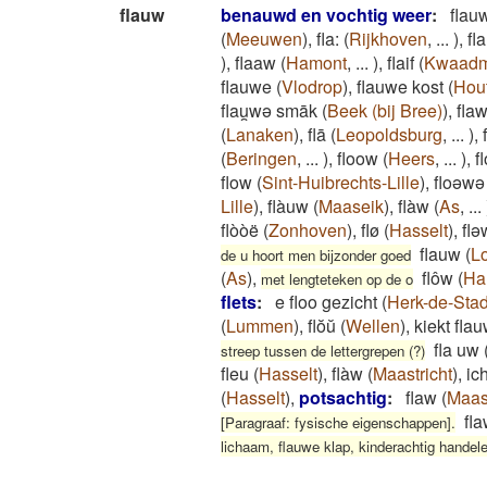
flauw
benauwd en vochtig weer
:
flau
(
Meeuwen
)
,
fla:
(
Rijkhoven
,
...
)
,
fl
)
,
flaaw
(
Hamont
,
...
)
,
flaif
(
Kwaadm
flauwe
(
Vlodrop
)
,
flauwe kost
(
Hou
flau̯wə smāk
(
Beek (bij Bree)
)
,
fla
(
Lanaken
)
,
flā
(
Leopoldsburg
,
...
)
,
(
Beringen
,
...
)
,
floow
(
Heers
,
...
)
,
f
flow
(
Sint-Huibrechts-Lille
)
,
floəwə
Lille
)
,
flàuw
(
Maaseik
)
,
flàw
(
As
,
...
flòòë
(
Zonhoven
)
,
flø
(
Hasselt
)
,
flə
flauw
(
L
de u hoort men bijzonder goed
(
As
)
,
flôw
(
Ha
met lengteteken op de o
flets
:
e floo gezicht
(
Herk-de-Sta
(
Lummen
)
,
flŏŭ
(
Wellen
)
,
kiekt fla
fla uw
streep tussen de lettergrepen (?)
fleu
(
Hasselt
)
,
flàw
(
Maastricht
)
,
ic
(
Hasselt
)
,
potsachtig
:
flaw
(
Maast
fl
[Paragraaf: fysische eigenschappen].
lichaam, flauwe klap, kinderachtig handele