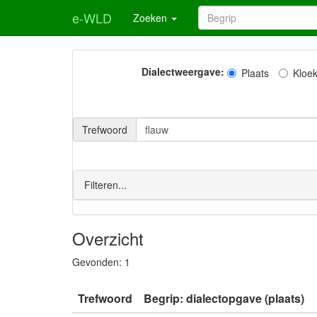
e-WLD
Zoeken
Dialectweergave:
Plaats
Kloe
Trefwoord
Filteren...
Overzicht
Gevonden:
1
Trefwoord
Begrip: dialectopgave (plaats)