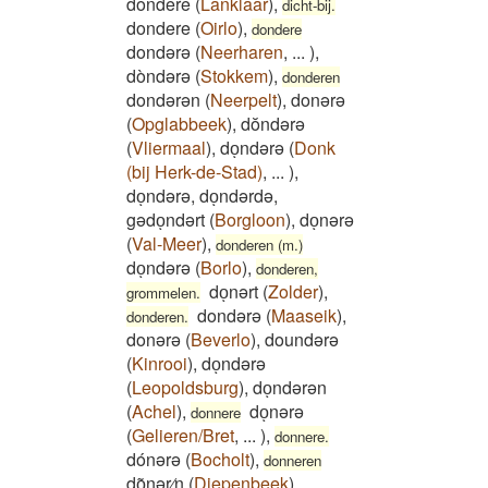
dondere
(
Lanklaar
)
,
dicht-bij.
dondere
(
Oirlo
)
,
dondere
dondərə
(
Neerharen
,
...
)
,
dòndərə
(
Stokkem
)
,
donderen
dondərən
(
Neerpelt
)
,
donərə
(
Opglabbeek
)
,
dŏndərə
(
Vliermaal
)
,
doͅndərə
(
Donk
(bij Herk-de-Stad)
,
...
)
,
doͅndərə, doͅndərdə,
gədoͅndərt
(
Borgloon
)
,
doͅnərə
(
Val-Meer
)
,
donderen (m.)
doͅndərə
(
Borlo
)
,
donderen,
doͅnərt
(
Zolder
)
,
grommelen.
dondərə
(
Maaseik
)
,
donderen.
donərə
(
Beverlo
)
,
doundərə
(
Kinrooi
)
,
doͅndərə
(
Leopoldsburg
)
,
doͅndərən
(
Achel
)
,
doͅnərə
donnere
(
Gelieren/Bret
,
...
)
,
donnere.
dónərə
(
Bocholt
)
,
donneren
do͂ͅnər⁄n
(
Diepenbeek
)
,