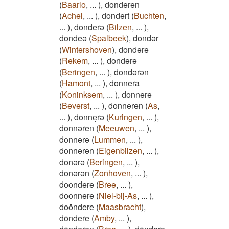
(
Baarlo
,
...
)
,
donderen
(
Achel
,
...
)
,
dondert
(
Buchten
,
...
)
,
donderə
(
Bilzen
,
...
)
,
dondeə
(
Spalbeek
)
,
dondər
(
Wintershoven
)
,
dondəre
(
Rekem
,
...
)
,
dondərə
(
Beringen
,
...
)
,
dondərən
(
Hamont
,
...
)
,
donnera
(
Koninksem
,
...
)
,
donnere
(
Beverst
,
...
)
,
donneren
(
As
,
...
)
,
donneͅrə
(
Kuringen
,
...
)
,
donnəren
(
Meeuwen
,
...
)
,
donnərə
(
Lummen
,
...
)
,
donnərən
(
Eigenbilzen
,
...
)
,
donərə
(
Beringen
,
...
)
,
donərən
(
Zonhoven
,
...
)
,
doondere
(
Bree
,
...
)
,
doonnere
(
Niel-bij-As
,
...
)
,
doōndere
(
Maasbracht
)
,
dōndere
(
Amby
,
...
)
,