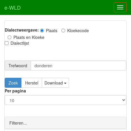
e-WLD
Dialectweergave:
Plaats
Kloekecode
Plaats en Kloeke
Dialectlijst
Trefwoord
Download
Per pagina
Filteren...