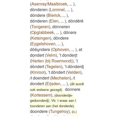
(
Asenray/Maalbroek
,
...
)
,
dònderen
(
Lommel
,
...
)
,
dóndere
(
Blerick
,
...
)
,
dónderen
(
Elen
,
...
)
,
dóndërë
(
Tongeren
)
,
dónneren
(
Opglabbeek
,
...
)
,
dónərə
(
Ketsingen
)
,
dôndere
(
Eygelshoven
,
...
)
,
dôêu̯ndərə
(
Ophoven
,
...
)
,
ət
doͅndərt
(
Velm
)
,
’t donderjt
(
Herten (bij Roermond)
)
,
’t
dòndert
(
Tegelen
)
,
’t dônderdj
(
Kinrooi
)
,
’t dôndert
(
Velden
)
,
⁄t doendert
(
Mechelen
)
,
⁄t
dondert
(
Eijsden
,
...
)
,
(dit wordt
donnere
ook weleens gezegd).
(
Kortessem
)
,
(doonderdje-
gedoonderdj). Vb. t waas aan t
toonderen aan (het donderde).
doondere
(
Tungelroy
)
,
(o.)