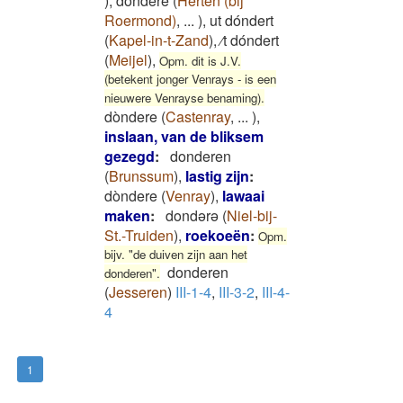
)
,
dôndere
(
Herten (bij
Roermond)
,
...
)
,
ut dóndert
(
Kapel-in-t-Zand
)
,
⁄t dóndert
(
Meijel
)
,
Opm. dit is J.V.
(betekent jonger Venrays - is een
nieuwere Venrayse benaming).
dòndere
(
Castenray
,
...
)
,
inslaan, van de bliksem
gezegd
:
donderen
(
Brunssum
)
,
lastig zijn
:
dòndere
(
Venray
)
,
lawaai
maken
:
dondərə
(
Niel-bij-
St.-Truiden
)
,
roekoeën
:
Opm.
bijv. "de duiven zijn aan het
donderen
donderen".
(
Jesseren
)
III-1-4
,
III-3-2
,
III-4-
4
1