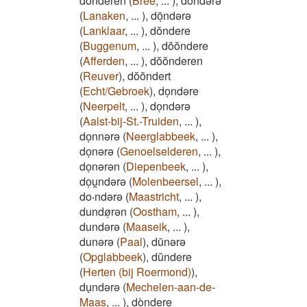
dōnderen
(
Bree
,
...
)
,
dōndərə
(
Lanaken
,
...
)
,
dōͅndərə
(
Lanklaar
,
...
)
,
dŏndere
(
Buggenum
,
...
)
,
dŏŏndere
(
Afferden
,
...
)
,
dŏŏnderen
(
Reuver
)
,
dŏŏndert
(
Echt/Gebroek
)
,
doͅndəre
(
Neerpelt
,
...
)
,
doͅndərə
(
Aalst-bij-St.-Truiden
,
...
)
,
doͅnnərə
(
Neerglabbeek
,
...
)
,
doͅnərə
(
Genoelselderen
,
...
)
,
doͅnərən
(
Diepenbeek
,
...
)
,
doͅu̯ndərə
(
Molenbeersel
,
...
)
,
do‧ndərə
(
Maastricht
,
...
)
,
dundøͅrən
(
Oostham
,
...
)
,
dundərə
(
Maaseik
,
...
)
,
dunərə
(
Paal
)
,
dūnərə
(
Opglabbeek
)
,
dŭndere
(
Herten (bij Roermond)
)
,
du̞ndərə
(
Mechelen-aan-de-
Maas
,
...
)
,
dòndere