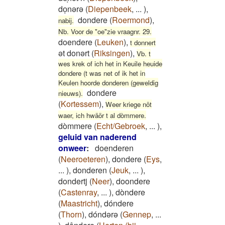
doͅnərə
(
Diepenbeek
,
...
)
,
dondere
(
Roermond
)
,
nabij.
Nb. Voor de "oe"zie vraagnr. 29.
doendere
(
Leuken
)
,
t donnert
ət donərt
(
Riksingen
)
,
Vb. t
wes krek of ich het in Keuile heuide
dondere (t was net of ik het in
Keulen hoorde donderen (geweldig
dondere
nieuws).
(
Kortessem
)
,
Weer kriege nöt
waer, ich hwäör t al dòmmere.
dòmmere
(
Echt/Gebroek
,
...
)
,
geluid van naderend
onweer
:
doenderen
(
Neeroeteren
)
,
dondere
(
Eys
,
...
)
,
donderen
(
Jeuk
,
...
)
,
dondertj
(
Neer
)
,
doondere
(
Castenray
,
...
)
,
dòndere
(
Maastricht
)
,
dóndere
(
Thorn
)
,
dóndərə
(
Gennep
,
...