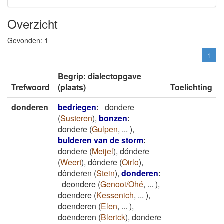
Overzicht
Gevonden:
1
1
Begrip: dialectopgave
Trefwoord
(plaats)
Toelichting
donderen
bedriegen
:
dondere
(
Susteren
)
,
bonzen
:
dondere
(
Gulpen
,
...
)
,
bulderen van de storm
:
dondere
(
Meijel
)
,
dóndere
(
Weert
)
,
dôndere
(
Oirlo
)
,
dônderen
(
Stein
)
,
donderen
:
deondere
(
Genooi/Ohé
,
...
)
,
doendere
(
Kessenich
,
...
)
,
doenderen
(
Elen
,
...
)
,
doēnderen
(
Blerick
)
,
dondere