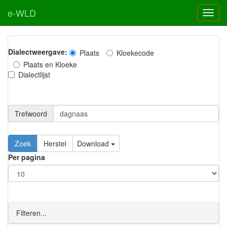
e-WLD
Dialectweergave:
Plaats
Kloekecode
Plaats en Kloeke
Dialectlijst
Trefwoord
Download
Per pagina
Filteren...