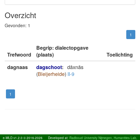
Overzicht
Gevonden:
1
1
Begrip: dialectopgave
Trefwoord
(plaats)
Toelichting
dagnaas
dagschoot
:
dāxnās
(
Bleijerheide
)
II-9
1
e-WLD v1.2.0 © 2016-2026
Developed at:
Radboud University Nijmegen, Humanities Lab,